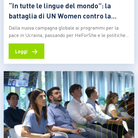
“In tutte le lingue del mondo”: la
battaglia di UN Women contro la
violenza di genere
Dalla nuova campagna globale ai programmi per la
pace in Ucraina, passando per HeForShe e le politiche
aziendali, l’associazione rilancia il suo impegno per
l’uguaglianza: al centro prevenzione, educazione e
→
Leggi
inclusione Oltre 50.000 femminicidi all’anno. Una donna
su tre vittima di abusi fisici o sessuali. Sono i dati diffusi
da…