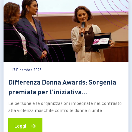
17 Dicembre 2025
Differenza Donna Awards: Sorgenia
premiata per l’iniziativa
#Sempre25novembre
Le persone e le organizzazioni impegnate nel contrasto
alla violenza maschile contro le donne riunite
simbolicamente per una sera: è questo il senso della
cerimonia di assegnazione degli Awards 2025 di
→
Leggi
Differenza Donna all’Accademia dei Lincei di Roma. La