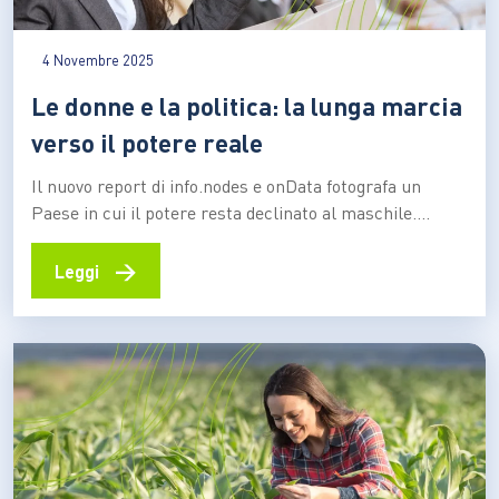
4 Novembre 2025
Le donne e la politica: la lunga marcia
verso il potere reale
Il nuovo report di info.nodes e onData fotografa un
Paese in cui il potere resta declinato al maschile.
Anche in politica, con solo il 15% di sindache e appena
due presidenti di Regione. Un’analisi che evidenzia come
→
Leggi
la rappresentanza femminile sia ancora la frontiera
irrisolta della democrazia C’è una frase…