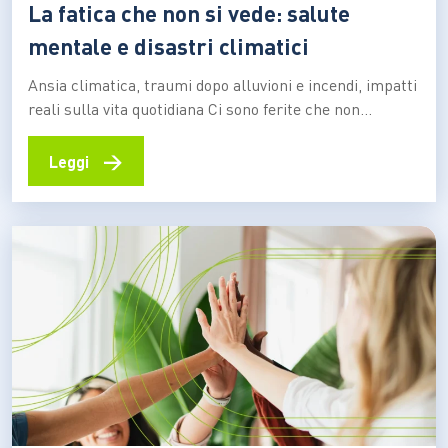
La fatica che non si vede: salute
mentale e disastri climatici
Ansia climatica, traumi dopo alluvioni e incendi, impatti
reali sulla vita quotidiana Ci sono ferite che non
finiscono nei bollettini della Protezione civile. Non
hanno un numero certo, non si misurano in millimetri
→
Leggi
di pioggia o in ettari bruciati. Eppure restano: insonnia,
ipervigilanza, irritabilità, paura del temporale “come se
dovesse…