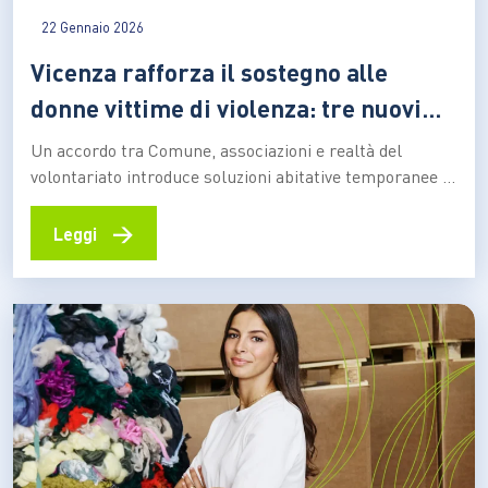
22 Gennaio 2026
Vicenza rafforza il sostegno alle
donne vittime di violenza: tre nuovi
alloggi di sgancio
Un accordo tra Comune, associazioni e realtà del
volontariato introduce soluzioni abitative temporanee e
percorsi di accompagnamento sociale per favorire
sicurezza, indipendenza e ricostruzione personale dopo
→
Leggi
l’emergenza Uscire da una situazione di violenza non
significa automaticamente aver raggiunto una
condizione di stabilità. Superata la fase di emergenza,
molte donne si…