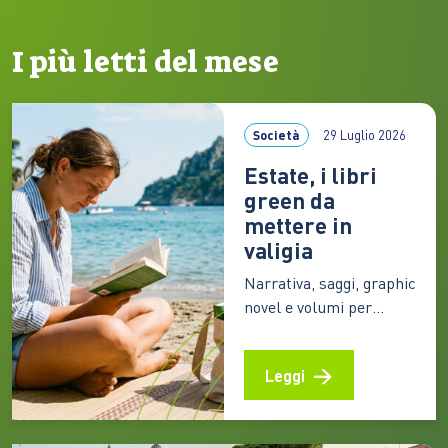
I più letti del mese
Società
29 Luglio 2026
Estate, i libri
green da
mettere in
valigia
Narrativa, saggi, graphic
novel e volumi per
ragazzi offrono
prospettive diverse
Leggi
sulla crisi ecologica e
sul rapporto tra
persone e ambiente. I