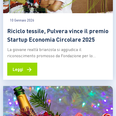
10 Gennaio 2026
Riciclo tessile, Pulvera vince il premio
Startup Economia Circolare 2025
La giovane realtà brianzola si aggiudica il
riconoscimento promosso da Fondazione per lo
Sviluppo Sostenibile ed Ecomondo – Italian Exhibition
Group, grazie a una tecnologia capace di trasformare gli
→
Leggi
scarti tessili in nuova materia prima e di aprire
applicazioni concrete in filiere diverse Valorizzare le
realtà che si distinguono per…