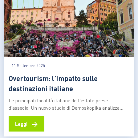
11 Settembre 2025
Overtourism: l’impatto sulle
destinazioni italiane
Le principali località italiane dell’estate prese
d’assedio. Un nuovo studio di Demoskopika analizza
l’impatto del fenomeno su risorse, infrastrutture e
ambiente, evidenziando l’urgenza di politiche di gestione
→
Leggi
per garantire la vivibilità e la sostenibilità
L’overtourism, o sovraffollamento turistico, sta