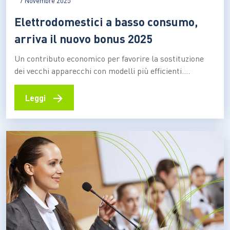
7 Novembre 2025
Elettrodomestici a basso consumo,
arriva il nuovo bonus 2025
Un contributo economico per favorire la sostituzione
dei vecchi apparecchi con modelli più efficienti.
L’iniziativa del MIMIT sostiene le famiglie italiane nella
transizione verso un consumo domestico più
→
Leggi
sostenibile Rendere le case italiane più efficienti e
sostenibili. È questo l’obiettivo del Bonus
Elettrodomestici 2025, promosso da Ministero delle
Imprese e…