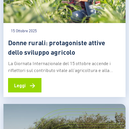
15 Ottobre 2025
Donne rurali: protagoniste attive
dello sviluppo agricolo
La Giornata Internazionale del 15 ottobre accende i
riflettori sul contributo vitale all’agricoltura e alla
sicurezza alimentare globale delle donne rurali Il 15
ottobre si celebra la Giornata internazionale delle
→
Leggi
donne rurali, istituita dall’Assemblea Generale delle
Nazioni Unite nel 2007, con l’obiettivo di riconoscere a
queste donne il ruolo significativo…