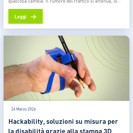
qualcosa cambia. Il rumore del traffico si attenua, lo
sguardo si allunga, il passo rallenta. Non è solo una
sensazione soggettiva: è una risposta fisiologica. Il
→
Leggi
corpo umano, immerso nel verde, reagisce in modo
diverso rispetto a quando è circondato…
24 Marzo 2026
Hackability, soluzioni su misura per
la disabilità grazie alla stampa 3D