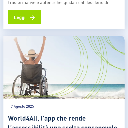
trasformative e autentiche, guidati dal desiderio di
ridurre l’impatto ambientale e valorizzare le comunità.
Il report annuale di Booking.com evidenzia che la
→
Leggi
sostenibilità è ormai un criterio essenziale nella
pianificazione delle vacanze Il viaggio come consumo
veloce è sempre più un ricordo del…
7 Agosto 2025
World4All, l’app che rende
l’accessibilità una scelta consapevole