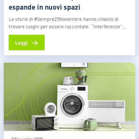
espande in nuovi spazi
Le storie di #Sempre25Novembre hanno chiesto di
trovare luoghi per essere raccontate. “Interferenze”
risponde a questa chiamata attraverso le voci più
influenti del podcasting italiano Dal 2018, Sorgenia
→
Leggi
porta avanti con successo la sua campagna di
sensibilizzazione contro la violenza sulle donne con il
progetto #Sempre25Novembre, nato dall’idea che la…