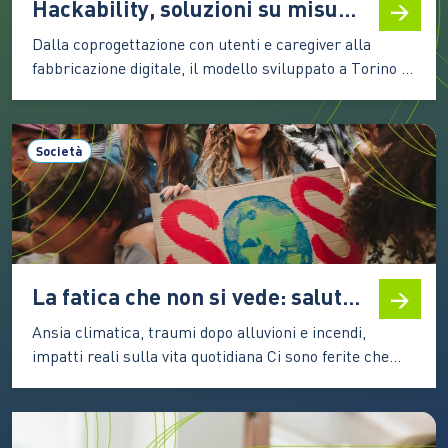
Hackability, soluzioni su misura per la disabilità grazie alla stampa 3D
Dalla coprogettazione con utenti e caregiver alla
fabbricazione digitale, il modello sviluppato a Torino è
diventato un riferimento per l’accessibilità diffusa
Nata a Torino nel 2014, Hackability ha trasformato
un’intuizione in un modello riconosciuto di innovazione
Società
sociale: progettare e realizzare soluzioni per la
disabilità partendo dai bisogni concreti delle persone,
…
La fatica che non si vede: salute mentale e disastri climatici
Ansia climatica, traumi dopo alluvioni e incendi,
impatti reali sulla vita quotidiana Ci sono ferite che
non finiscono nei bollettini della Protezione civile. Non
hanno un numero certo, non si misurano in millimetri
di pioggia o in ettari bruciati. Eppure restano: