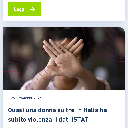
donne. Garantire libertà e sicurezza significa prima di
tutto assicurare l’indipendenza finanziaria La violenza
→
Leggi
contro le donne è radicata anche nelle dinamiche
economiche. La disparità di potere e di opportunità tra i
generi, unita alla…
26 Novembre 2025
Quasi una donna su tre in Italia ha
subito violenza: i dati ISTAT