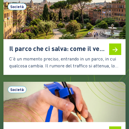
titoli premiati dal
Società
Premio Demetra 2026
diventano una selezione
utile per riflettere su
clima, turismo, natura e
giustizia ambientale
anche in vacanza C’è chi
Il parco che ci salva: come il verde urbano cambia la salute delle persone
mette in valigia un…
C’è un momento preciso, entrando in un parco, in cui
qualcosa cambia. Il rumore del traffico si attenua, lo
sguardo si allunga, il passo rallenta. Non è solo una
sensazione soggettiva: è una risposta fisiologica. Il
corpo umano, immerso nel verde, reagisce in modo
Società
diverso rispetto a quando è circondato…