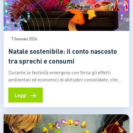
7 Gennaio 2026
Natale sostenibile: il conto nascosto
tra sprechi e consumi
Durante le festività emergono con forza gli effetti
ambientali ed economici di abitudini consolidate, che
pesano su famiglie, risorse e clima, ma che possono
essere corrette con maggiore consapevolezza Il Natale
→
Leggi
è tradizionalmente un momento simbolo
dell’abbondanza, delle tavole imbandite e dei gesti
generosi. Ma dietro questa immagine rassicurante, si…