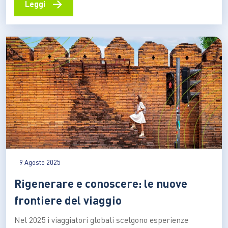
occupazione femminile è tra i più bassi d’Europa, con
→
Leggi
solo il 53% delle donne occupate, contro il 70% della
media UE Il divario di genere…
9 Agosto 2025
Rigenerare e conoscere: le nuove
frontiere del viaggio
Nel 2025 i viaggiatori globali scelgono esperienze