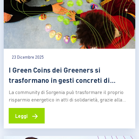
23 Dicembre 2025
I Green Coins dei Greeners si
trasformano in gesti concreti di
solidarietà con Lab00
La community di Sorgenia può trasformare il proprio
risparmio energetico in atti di solidarietà, grazie alla
donazione di una visita medica o un’esperienza
culturale a supporto alle persone più vulnerabili La
→
Leggi
community Greeners di Sorgenia è convinta che le
azioni quotidiane a favore dell’ambiente possano
generare un impatto positivo anche…