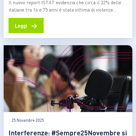
Il nuovo report ISTAT evidenzia che circa il 32% delle
italiane tra 16 e 75 anni è stata vittima di violenze
fisiche o sessuali. Centrale il ruolo di partner ed ex
partner. Cresce la consapevolezza, che porta a
→
Leggi
riconoscere il reato e cercare aiuto Sono circa 6 milioni
e 400mila,…
25 Novembre 2025
Interferenze: #Sempre25Novembre si