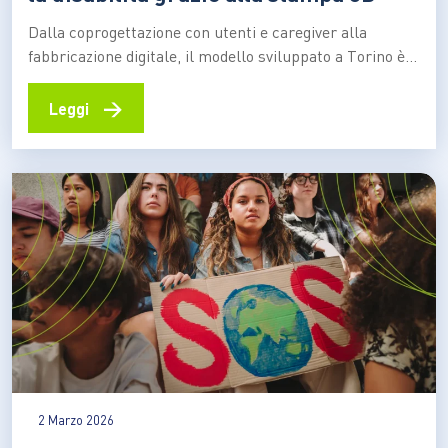
Dalla coprogettazione con utenti e caregiver alla
fabbricazione digitale, il modello sviluppato a Torino è
diventato un riferimento per l’accessibilità diffusa Nata
a Torino nel 2014, Hackability ha trasformato
→
Leggi
un’intuizione in un modello riconosciuto di innovazione
sociale: progettare e realizzare soluzioni per la
disabilità partendo dai bisogni concreti delle persone,…
2 Marzo 2026