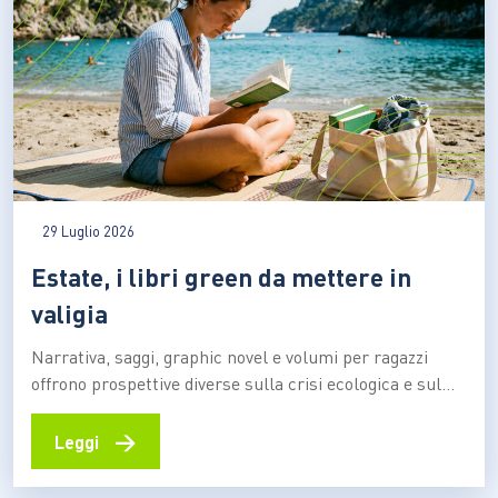
29 Luglio 2026
Estate, i libri green da mettere in
valigia
Narrativa, saggi, graphic novel e volumi per ragazzi
offrono prospettive diverse sulla crisi ecologica e sul
rapporto tra persone e ambiente. I titoli premiati dal
Premio Demetra 2026 diventano una selezione utile per
→
Leggi
riflettere su clima, turismo, natura e giustizia
ambientale anche in vacanza C’è chi mette in valigia