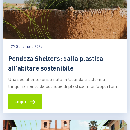
27 Settembre 2025
Pendeza Shelters: dalla plastica
all’abitare sostenibile
Una social enterprise nata in Uganda trasforma
l’inquinamento da bottiglie di plastica in un’opportunità
per ridurre l’impatto ambientale, creare lavoro e
costruire case sicure per comunità vulnerabili
→
Leggi
Trasformare i rifiuti plastici in materiali da costruzione
ecologici. È questa la mission di Pendeza Shelters,
social enterprise nata nel 2022 nella regione…