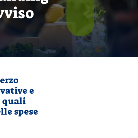
avviso
terzo
vative e
e quali
lle spese