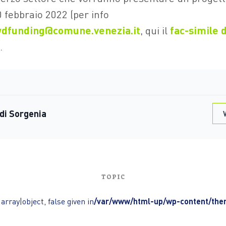
0 febbraio 2022 (per info
dfunding@comune.venezia.it
, qui il
fac-simile 
.
di Sorgenia
V
TOPIC
array|object, false given in
/var/www/html-up/wp-content/them