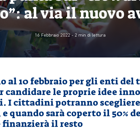
o”: al via il nuovo 
16 Febbraio 2022
-
2
min di lettura
 al 10 febbraio per gli enti del 
r candidare le proprie idee inno
i. I cittadini potranno sceglier
 e quando sarà coperto il 50% de
finanzierà il resto