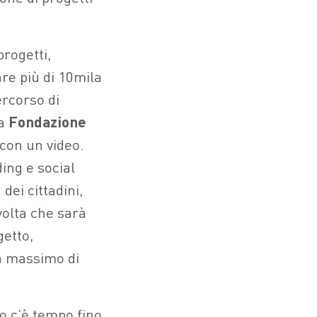
rogetti,
re più di 10mila
ercorso di
la
Fondazione
 con un video.
ing e social
 dei cittadini,
olta che sarà
getto,
un massimo di
o c’è tempo fino