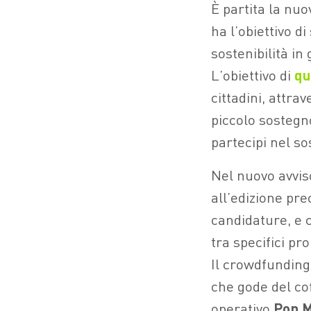
È partita la nu
ha l’obiettivo d
sostenibilità in 
L’obiettivo di
qu
cittadini, attr
piccolo sostegno
partecipi nel so
Nel nuovo avvis
all’edizione pr
candidature, e 
tra specifici pro
Il crowdfunding
che gode del c
operativo
Pon 