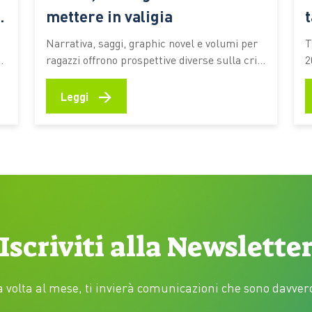
mettere in valigia
Narrativa, saggi, graphic novel e volumi per
T
e
ragazzi offrono prospettive diverse sulla crisi
l
2
ecologica e sul rapporto tra persone e
c
ambiente. I titoli premiati dal Premio
p
→
Leggi
Demetra 2026 diventano una selezione utile
i
e
per riflettere su clima, turismo, natura e
l
giustizia ambientale anche in vacanza C’è chi
a
…
mette in valigia un…
s
b
Iscriviti alla Newslette
volta al mese, ti invierà comunicazioni che sono davvero 