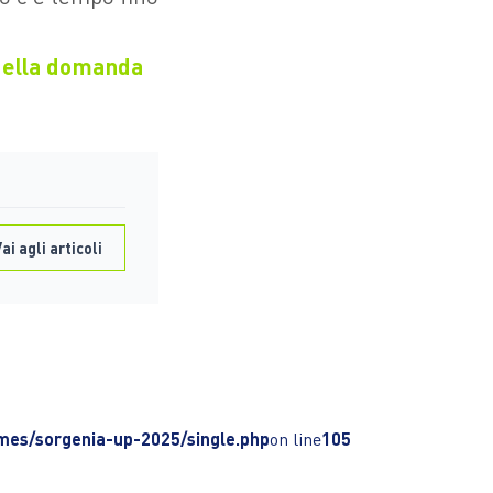
della domanda
ai agli articoli
es/sorgenia-up-2025/single.php
on line
105