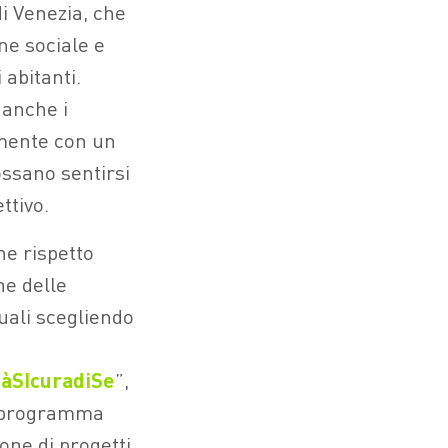
i Venezia, che
one sociale e
 abitanti.
 anche i
amente con un
ossano sentirsi
ttivo.
he rispetto
ne delle
uali scegliendo
tàSIcuradiSe
”,
l programma
ne di progetti