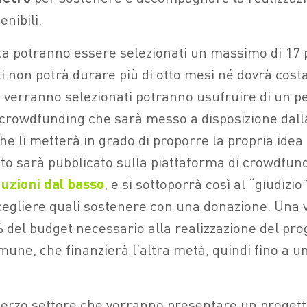
enibili.
ta potranno essere selezionati un massimo di 17 p
i non potrà durare più di otto mesi né dovrà costa
e verranno selezionati potranno usufruire di un p
crowdfunding che sarà messo a disposizione dal
che li metterà in grado di proporre la propria idea
o sarà pubblicato sulla piattaforma di crowdfund
uzioni dal basso
, e si sottoporrà così al “giudizio”
egliere quali sostenere con una donazione. Una v
 del budget necessario alla realizzazione del pro
omune, che finanzierà l’altra metà, quindi fino a 
l terzo settore che vorranno presentare un progett