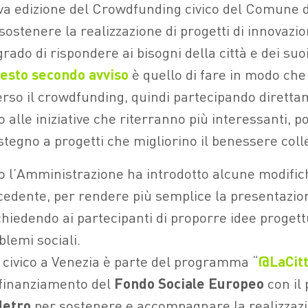
ova edizione del Crowdfunding civico del Comune d
i sostenere la realizzazione di progetti di innovazi
grado di rispondere ai bisogni della città e dei suoi
esto secondo avviso
è quello di fare in modo che
averso il crowdfunding, quindi partecipando dirett
 alle iniziative che riterranno più interessanti, p
stegno a progetti che migliorino il benessere colle
o l’Amministrazione ha introdotto alcune modific
ecedente, per rendere più semplice la presentazio
chiedendo ai partecipanti di proporre idee progett
blemi sociali.
 civico a Venezia è parte del programma “
@LaCit
ofinanziamento del
Fondo Sociale Europeo
con i
Metro
per sostenere e accompagnare la realizzazio