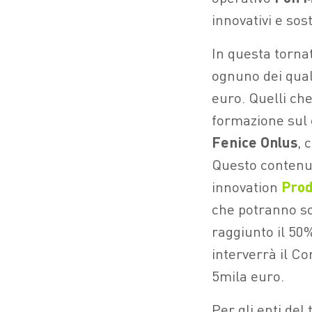
innovativi e sost
In questa torna
ognuno dei qual
euro. Quelli ch
formazione sul 
Fenice Onlus
, 
Questo contenut
innovation
Prod
che potranno sc
raggiunto il 50%
interverrà il C
5mila euro.
Per gli enti de