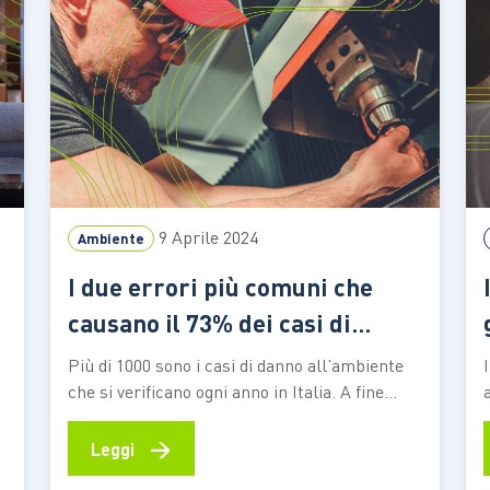
9 Aprile 2024
Ambiente
I due errori più comuni che
causano il 73% dei casi di
danno all’ambiente nel nostro
Più di 1000 sono i casi di danno all’ambiente
Paese
che si verificano ogni anno in Italia. A fine
febbraio è stato pubblicato il Rapporto Pool
Ambiente 2024 “Riscrivere le priorità per la
→
Leggi
tutela dell’ambiente e della nostra salute”.