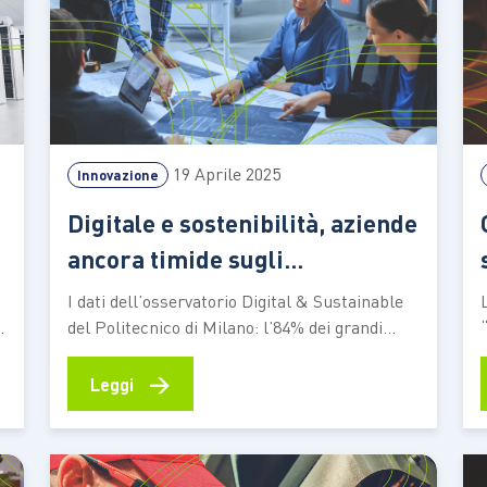
19 Aprile 2025
Innovazione
Digitale e sostenibilità, aziende
ancora timide sugli
investimenti integrati
I dati dell’osservatorio Digital & Sustainable
.
del Politecnico di Milano: l’84% dei grandi
player stanzia risorse sui due settori, anche
se mancano le sinergie. Pmi più indietro al
→
Leggi
l
31%. E soltanto il 10% delle aziende ha un
digital sustainable officer Innovazione digitale
e sostenibilità possono essere alleate e avere
un…