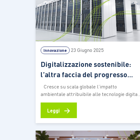
23 Giugno 2025
Innovazione
Digitalizzazione sostenibile:
l’altra faccia del progresso
tecnologico
Cresce su scala globale l’impatto
ambientale attribuibile alle tecnologie digitali
Un nuovo rapporto dell’UNCTAD richiama
l’attenzione sul tema, che parte
→
Leggi
dall’estrazione delle terre rare per arrivare a
consumo energetico dei data center. E che
coinvolge anche il “peso ambientale” di una
singola e-mail o delle chat sui servizi di