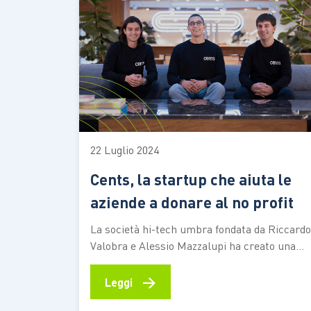
messaggistica…
22 Luglio 2024
Cents, la startup che aiuta le
aziende a donare al no profit
La società hi-tech umbra fondata da Riccardo
Valobra e Alessio Mazzalupi ha creato una
piattaforma che consente di donare i
centesimi “da arrotondare” delle transazioni
→
Leggi
fisiche e digitali a progetti benefici. Tra i