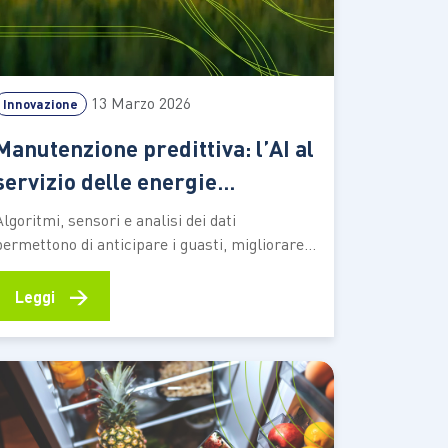
13 Marzo 2026
Innovazione
Manutenzione predittiva: l’AI al
servizio delle energie
rinnovabili
Algoritmi, sensori e analisi dei dati
permettono di anticipare i guasti, migliorare
l’efficienza degli impianti e rendere più stabile
la produzione energetica Una turbina eolica
→
Leggi
che segnala una vibrazione anomala prima
che il guasto si manifesti. Un drone che
individua un punto di surriscaldamento su un
pannello solare. Una batteria…