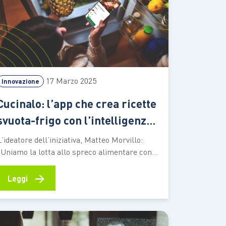
17 Marzo 2025
Innovazione
Cucinalo: l’app che crea ricette
svuota-frigo con l’intelligenza
artificiale
L’ideatore dell’iniziativa, Matteo Morvillo:
“Uniamo la lotta allo spreco alimentare con
un aiuto pratico per chi non ha esperienza ai
fornelli. Basta scattare una foto agli
→
Leggi
ingredienti nel frigo per ottenere consigli su
cosa cucinare e come farlo” Un
programmatore appassionato di intelligenza
artificiale e un esperto di cucina, amici…