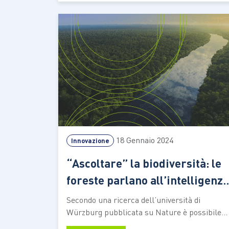
partner Telethon, Save the children e Oxfam
Italia Dare alle aziende – che si tratti di
banche,…
18 Gennaio 2024
Innovazione
“Ascoltare” la biodiversità: le
foreste parlano all’intelligenza
artificiale
Secondo una ricerca dell’università di
Würzburg pubblicata su Nature è possibile
monitorare lo stato delle riforestazioni