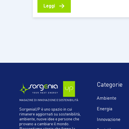
campionando e analizzando i suoni che
→
Leggi
provengono dalla fauna. Il coordinatore dello
studio realizzato in Ecuador, Jörg Müller:
“Gettiamo le basi di uno strumento
universale” L’intelligenza artificiale può
monitorare la biodiversità presente
all’interno di…
Categorie
Ambiente
MAGAZINE DI INNOVAZIONE E SOSTENIBILITÀ
Energia
SorgeniaUP è uno spazio in cui
rimanere aggiornati su sostenibilità,
ambiente, nuove idee e persone che
Innovazione
provano a cambiare il mondo.
Raccontiamo storie che fanno la