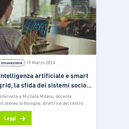
19 Marzo 2024
Innovazione
Intelligenza artificiale e smart
grid, la sfida dei sistemi socio-
tecnici
Intervista a Michela Milano, docente
all’ateneo di Bologna, direttrice del centro
interdipartimentale Alma Mater Research
institute for human-centered artificial
→
Leggi
intelligence e membro di AIxIA Il ruolo di