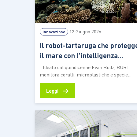
12 Giugno 2026
Innovazione
Il robot-tartaruga che protegg
il mare con l’intelligenza
artificiale
Ideato dal quindicenne Evan Budz, BURT
monitora coralli, microplastiche e specie
invasive muovendosi sott’acqua con
delicatezza. Il progetto si è aggiudicato uno de
→
Leggi
premi dell’edizione 2025 dello European Unio
Contest for Young Scientists Tutto è nato
durante un campeggio, dall’osservazione di
una tartaruga azzannatrice che si muoveva
con naturalezza nell’acqua.…