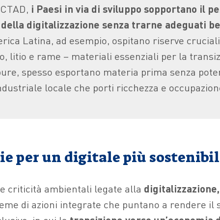
NCTAD,
i Paesi in via di sviluppo sopportano il p
della digitalizzazione senza trarne adeguati be
rica Latina, ad esempio, ospitano riserve cruciali
, litio e rame – materiali essenziali per la transiz
pure, spesso esportano materia prima senza pote
industriale locale che porti ricchezza e occupazion
ie per un digitale più sostenibi
e criticità ambientali legate alla
digitalizzazione,
eme di azioni integrate che puntano a rendere il 
lusivo, in cui la
transizione verso un’economia d