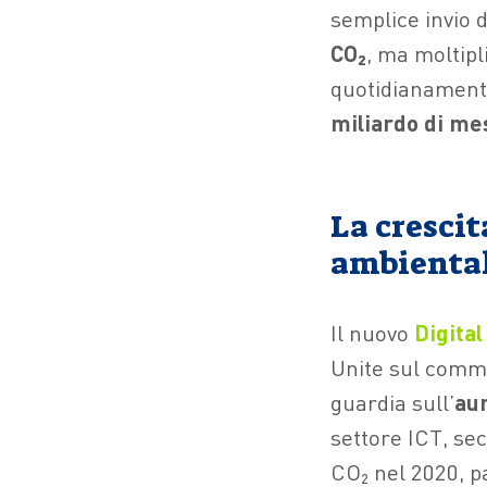
semplice invio d
CO
₂
, ma moltipl
quotidianamente
miliardo di mes
La crescit
ambienta
Il nuovo
Digita
Unite sul comme
guardia sull’
aum
settore ICT, sec
CO
₂
nel 2020, p