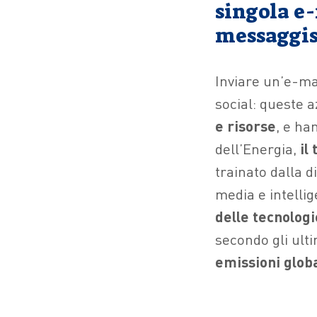
singola e-
messaggis
Inviare un’e-mai
social: queste 
e risorse
, e ha
dell’Energia,
il
trainato dalla d
media e intellig
delle tecnologi
secondo gli ult
emissioni globa