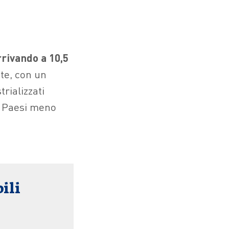
arrivando a 10,5
nte, con un
trializzati
ei Paesi meno
bili