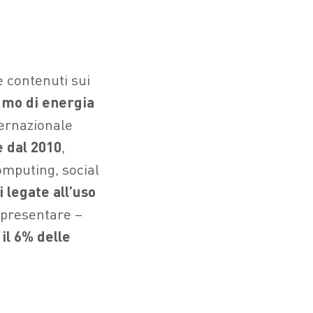
e contenuti sui
mo di energia
ternazionale
e dal 2010
,
omputing, social
 legate all’uso
appresentare –
 il 6% delle