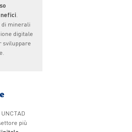
eso
nefici
.
 di minerali
ione digitale
r sviluppare
e.
le
UNCTAD
settore più
igitale