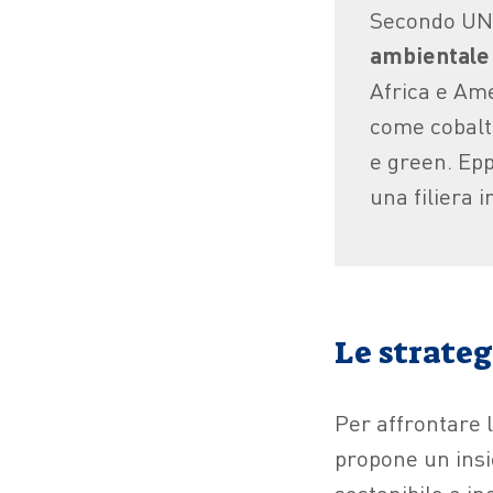
Secondo U
ambientale 
Africa e Ame
come cobalto
e green. Ep
una filiera 
Le strateg
Per affrontare l
propone un insi
sostenibile e inc