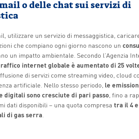
mail o delle chat sui servizi di
tica
l, utilizzare un servizio di messaggistica, caricar
azioni che compiano ogni giorno nascono un
consu
nno un impatto ambientale. Secondo l’Agenzia In
 traffico internet globale è aumentato di 25 volt
iffusione di servizi come streaming video, cloud c
enza artificiale. Nello stesso periodo,
le emissioni
e digitali sono cresciute di pari passo
, fino a r
imi dati disponibili – una quota compresa
tra il 4 e
li di gas serra
.