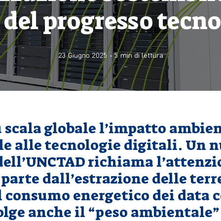
 del progresso tecn
23 Giugno 2025
-
5
min di lettura
 scala globale l’impatto ambie
le alle tecnologie digitali. Un 
dell’UNCTAD richiama l’attenzi
parte dall’estrazione delle terr
l consumo energetico dei data c
olge anche il “peso ambientale”