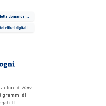
La crescita esplosiva della domanda e i suoi costi ambientali
 rifiuti digitali
 ogni
 autore di
How
50 grammi di
gati. Il