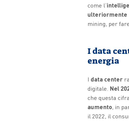
come l’
intellig
ulteriormente 
mining, per far
I data cen
energia
I
data center
ra
digitale.
Nel 20
che questa cifra
aumento
, in p
il 2022, il cons