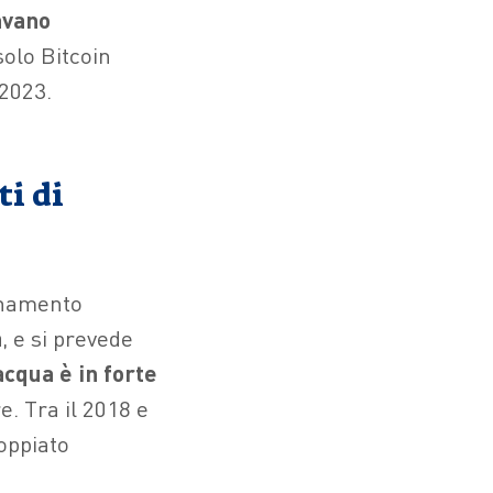
ravano
solo Bitcoin
 2023.
ti di
inamento
à
, e si prevede
cqua è in forte
e. Tra il 2018 e
doppiato