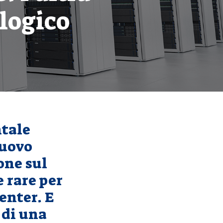
ologico
ntale
nuovo
one sul
e rare per
enter. E
 di una