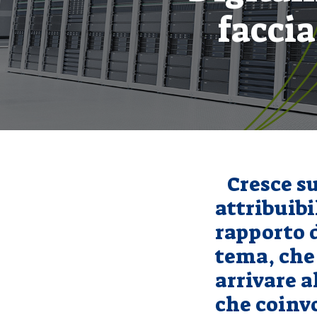
faccia
Cresce su
attribuibi
rapporto 
tema, che 
arrivare a
che coinv