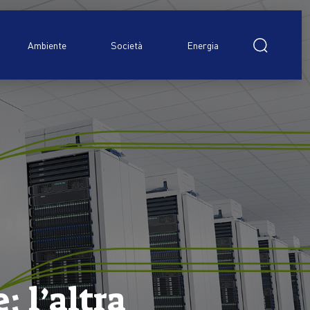
Ricerca
per:
Ambiente
Società
Energia
: l’altra