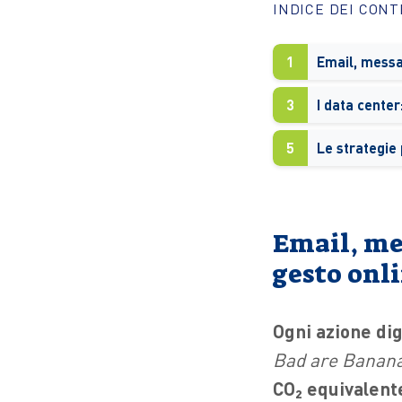
INDICE DEI CON
1
3
5
Email, me
gesto onl
Ogni azione dig
Bad are Banan
CO
₂
equivalent