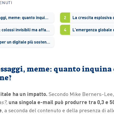
TENUTI
Email, messaggi, meme: quanto inquina ogni gesto online?
2
I data center: colossi invisibili ma affamati di energia
4
L’emergenza globale dei
Le strategie per un digitale più sostenibile
ssaggi, meme: quanto inquina
ine?
itale ha un impatto.
Secondo Mike Berners-Lee,
as?
,
una singola e-mail può produrre tra 0,3 e 
e
, a seconda del contenuto e della presenza di alle