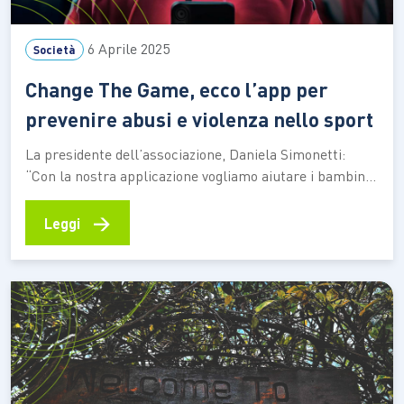
6 Aprile 2025
Società
Change The Game, ecco l’app per
prevenire abusi e violenza nello sport
La presidente dell’associazione, Daniela Simonetti:
“Con la nostra applicazione vogliamo aiutare i bambini
a esprimere un potenziale disagio, per prevenire che
comportamenti sbagliati sfocino in situazioni più gravi”
→
Leggi
Combattere gli abusi e le violenze di natura emotiva,
fisica e sessuale nello sport, offrendo assistenza legale
e supporto terapeutico alle vittime,…