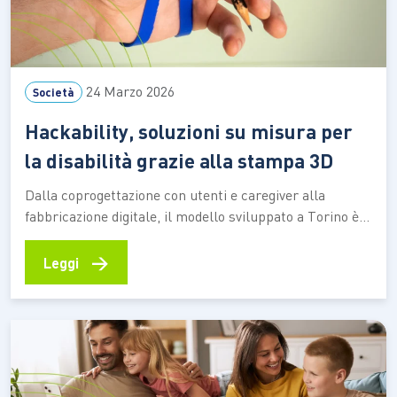
24 Marzo 2026
Società
Hackability, soluzioni su misura per
la disabilità grazie alla stampa 3D
Dalla coprogettazione con utenti e caregiver alla
fabbricazione digitale, il modello sviluppato a Torino è
diventato un riferimento per l’accessibilità diffusa Nata
a Torino nel 2014, Hackability ha trasformato
→
Leggi
un’intuizione in un modello riconosciuto di innovazione
sociale: progettare e realizzare soluzioni per la
disabilità partendo dai bisogni concreti delle persone,…