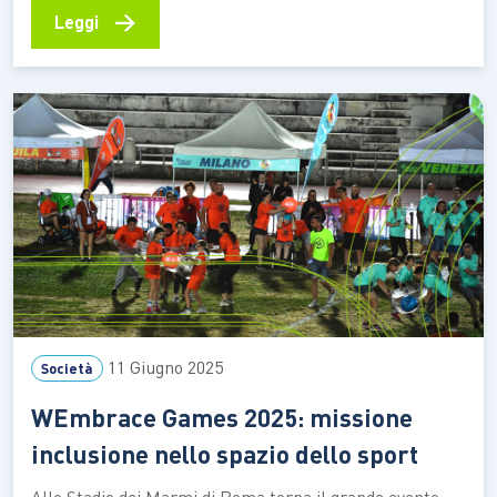
mobile: è un progetto culturale, un ecosistema di
→
Leggi
servizi e competenze nato per promuovere una nuova
idea di accessibilità, inclusiva, trasparente e certificata.
La startup, fondata nel 2022…
11 Giugno 2025
Società
WEmbrace Games 2025: missione
inclusione nello spazio dello sport
Allo Stadio dei Marmi di Roma torna il grande evento