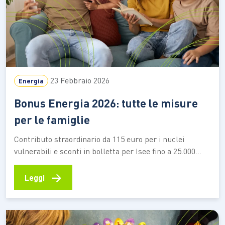
23 Febbraio 2026
Energia
Bonus Energia 2026: tutte le misure
per le famiglie
Contributo straordinario da 115 euro per i nuclei
vulnerabili e sconti in bolletta per Isee fino a 25.000
euro nel biennio 2026-2027 Nel 2026 il costo
dell’energia è una delle voci che pesano di più sui
→
Leggi
bilanci delle famiglie. I prezzi restano elevati e la loro
instabilità rende più difficile…