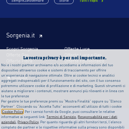
Sempre25novembre
Storie
Tutti i topic
Sorgenia.it
Scopri Sorgenia
Offerte Luce
Offerte Gas
Offerte Luce e Gas
La vostra privacy è per noi importante.
Offerte Fibra
Offerte Fotovoltaico
Noi e i nostri partner archiviamo e/o accediamo a informazioni del tuo
dispositivo attraverso cookie e sistemi di tracciamento per offrire
un’esperienza di navigazione ottimale. Oltre ai cookie tecnici e analitici
aggregati indispensabili per il funzionamento del sito, con il tuo consenso
potremmo utilizzare cookie di profilazione e di marketing. Questi strumenti ci
aiutano a migliorare i contenuti, mostrare annunci più rilevanti e in linea con
le tue preferenze
Per gestire le tue preferenze premi su “Mostra Finalità” oppure su “Elenco
Partner”. Cliccando su “Accetta Tutto” acconsenti all’utilizzo di tutti i cookie
Cookie Policy
. Per i servizi forniti da Google, puoi consultare le relative
informative ai seguenti link:
Termini di Servizio
,
Responsabilità per i dati
aziendali
,
Privacy Policy
. Per quanto riguarda gli altri fornitori terzi, l’elenco
Seguici su
completo dei partner e le rispettive informative sulla privacy sono disponibili