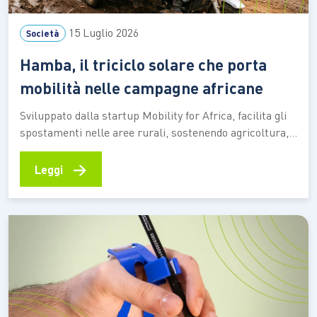
15 Luglio 2026
Società
Hamba, il triciclo solare che porta
mobilità nelle campagne africane
Sviluppato dalla startup Mobility for Africa, facilita gli
spostamenti nelle aree rurali, sostenendo agricoltura,
imprenditoria locale, inclusione femminile e riduzione
delle emissioni In molte aree rurali dell’Africa
→
Leggi
spostarsi rappresenta ancora una delle principali
difficoltà per chi coltiva la terra, gestisce una piccola
attività commerciale o deve raggiungere scuole e
servizi…