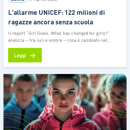
L’allarme UNICEF: 122 milioni di
ragazze ancora senza scuola
Il report “Girl Goals. What has changed for girls?”
analizza – tra luci e ombre – cosa è cambiato nel
campo dei diritti delle adolescenti nei 30 anni trascorsi
dal lancio della “Piattaforma d’azione di Pechino” I
→
Leggi
progressi che si sono registrati negli ultimi 30 anni nel
campo dei diritti…