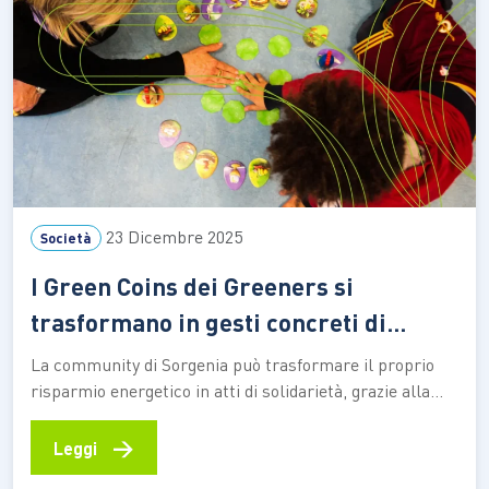
23 Dicembre 2025
Società
I Green Coins dei Greeners si
trasformano in gesti concreti di
solidarietà con Lab00
La community di Sorgenia può trasformare il proprio
risparmio energetico in atti di solidarietà, grazie alla
donazione di una visita medica o un’esperienza
culturale a supporto alle persone più vulnerabili La
→
Leggi
community Greeners di Sorgenia è convinta che le