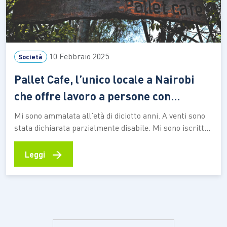
10 Febbraio 2025
Società
Pallet Cafe, l’unico locale a Nairobi
che offre lavoro a persone con
disabilità
Mi sono ammalata all’età di diciotto anni. A venti sono
stata dichiarata parzialmente disabile. Mi sono iscritta,
per un breve periodo, alle liste di collocamento
protette. Nulla serviva però a risollevare quella orrenda
→
Leggi
sensazione di limitatezza che dal mio corpo si estendeva
fino alla mia mente. La disabilità del corpo non…