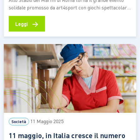
solidale promosso da art4sport con giochi spettacolari,
celebrità in campo e un messaggio potente: abbattere
le barriere, insieme. Tra emozioni, sport e sorrisi,
→
Leggi
l’edizione numero tredici punta a unire ancora una volta
mondi solo in apparenza distanti Una missione
spaziale…
11 Maggio 2025
Società
11 maggio, in Italia cresce il numero