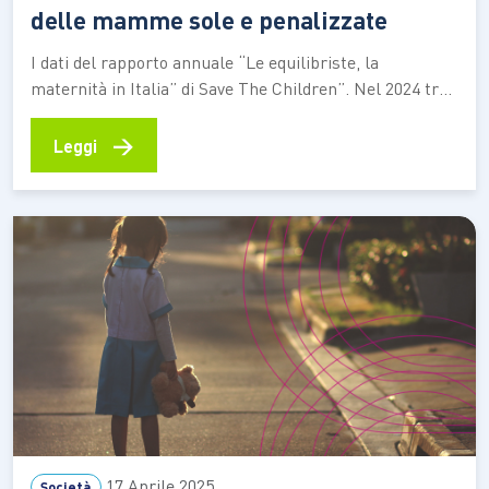
delle mamme sole e penalizzate
I dati del rapporto annuale “Le equilibriste, la
maternità in Italia” di Save The Children”. Nel 2024 tra
genitori con almeno un figlio minore gli uomini che
lavorano sono il 29% in più delle donne. E tra le single di
→
Leggi
età compresa tra i 25 e i 34 anni a…
17 Aprile 2025
Società