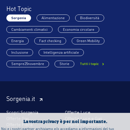
Hot Topic
Sorgenia
Alimentazione
Biodiversità
Cambiamenti climatici
Economia circolare
Energia
Fact checking
Green Mobility
Inclusione
Intelligenza artificiale
Sempre25novembre
Storie
Tutti i topic
Sorgenia.it
Scopri Sorgenia
Offerte Luce
Offerte Gas
Offerte Luce e Gas
La vostra privacy è per noi importante.
Offerte Fibra
Offerte Fotovoltaico
Noi e i nostri partner archiviamo e/o accediamo a informazioni del tuo