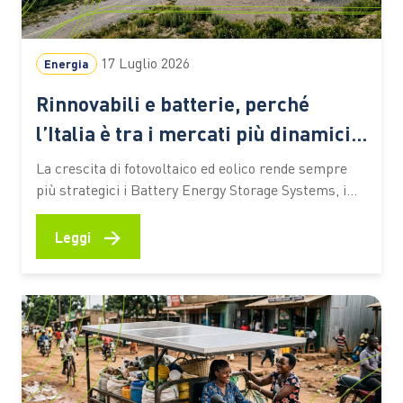
17 Luglio 2026
Energia
Rinnovabili e batterie, perché
l’Italia è tra i mercati più dinamici
d’Europa
La crescita di fotovoltaico ed eolico rende sempre
più strategici i Battery Energy Storage Systems, i
grandi sistemi di accumulo a batteria chiamati a
bilanciare produzione e consumi e a garantire
→
Leggi
maggiore flessibilità alla rete. Ecco perché l’Italia
sta diventando uno dei mercati europei più dinamici
Nelle ore centrali di…