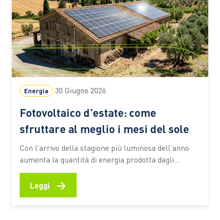
30 Giugno 2026
Energia
Fotovoltaico d’estate: come
sfruttare al meglio i mesi del sole
Con l’arrivo della stagione più luminosa dell’anno
aumenta la quantità di energia prodotta dagli
impianti domestici. È il periodo ideale per
controllare le prestazioni del sistema, verificare il
→
Leggi
corretto funzionamento dei componenti e valutare
soluzioni che consentano di utilizzare in modo più
efficiente l’elettricità generata durante il giorno