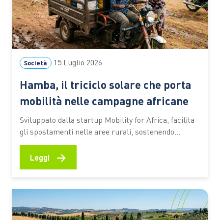
15 Luglio 2026
Società
Hamba, il triciclo solare che porta
mobilità nelle campagne africane
Sviluppato dalla startup Mobility for Africa, facilita
gli spostamenti nelle aree rurali, sostenendo
agricoltura, imprenditoria locale, inclusione
femminile e riduzione delle emissioni In molte aree
→
Leggi
rurali dell’Africa spostarsi rappresenta ancora una
delle principali difficoltà per chi coltiva la terra,
gestisce una piccola attività commerciale o deve
raggiungere scuole e servizi…