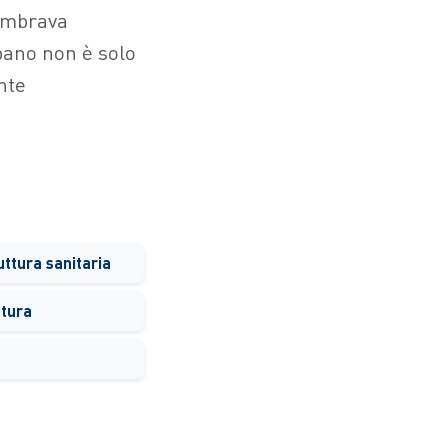
embrava
rbano non è solo
nte
uttura sanitaria
atura