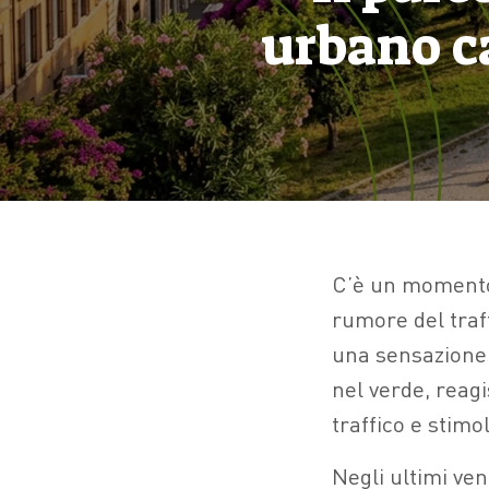
urbano c
C’è un momento 
rumore del traff
una sensazione 
nel verde, reag
traffico e stimoli
Negli ultimi ven