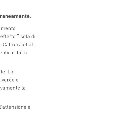
poraneamente.
namento
ffetto “isola di
-Cabrera et al.,
rebbe ridurre
ale. La
l verde e
tivamente la
l’attenzione e