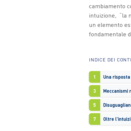
cambiamento co
intuizione,
“la 
un elemento es
fondamentale de
INDICE DEI CON
1
3
Meccanismi mu
5
Disuguaglian
7
Oltre l’intuiz