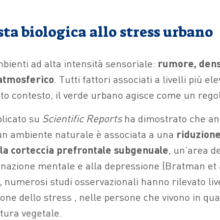
ta biologica allo stress urbano
bienti ad alta intensità sensoriale:
rumore, densi
atmosferico
. Tutti fattori associati a livelli più el
sto contesto, il verde urbano agisce come un rego
licato su
Scientific Reports
ha dimostrato che an
un ambiente naturale è associata a una
riduzione
ella corteccia prefrontale subgenuale
, un’area de
inazione mentale e alla depressione (Bratman et a
numerosi studi osservazionali hanno rilevato livel
mone dello stress , nelle persone che vivono in qua
tura vegetale.