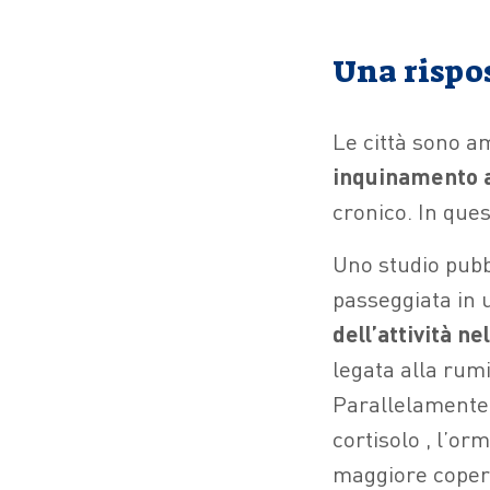
Una rispos
Le città sono am
inquinamento 
cronico. In que
Uno studio pubb
passeggiata in 
dell’attività n
legata alla rum
Parallelamente, 
cortisolo , l’or
maggiore coper