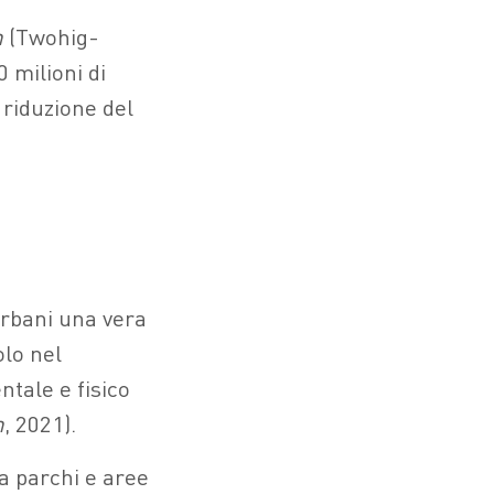
h
(Twohig-
 milioni di
 riduzione del
urbani una vera
olo nel
ntale e fisico
h
, 2021).
a parchi e aree