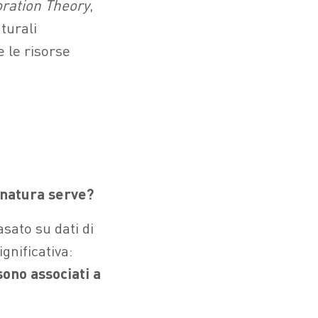
oration Theory
,
turali
e le risorse
natura serve?
asato su dati di
gnificativa:
ono associati a