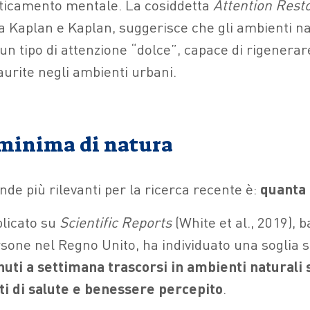
aticamento mentale. La cosiddetta
Attention Rest
a Kaplan e Kaplan, suggerisce che gli ambienti na
un tipo di attenzione “dolce”, capace di rigenerar
aurite negli ambienti urbani.
minima di natura
de più rilevanti per la ricerca recente è:
quanta 
licato su
Scientific Reports
(White et al., 2019), b
sone nel Regno Unito, ha individuato una soglia si
ti a settimana trascorsi in ambienti naturali s
vati di salute e benessere percepito
.