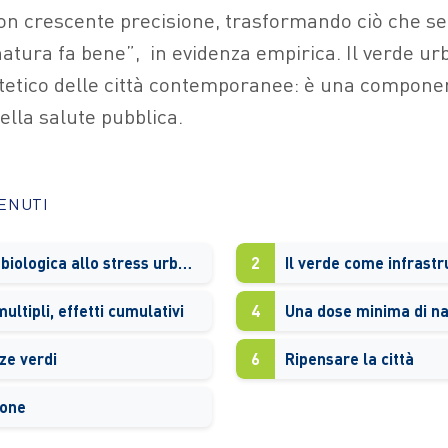
n crescente precisione, trasformando ciò che s
natura fa bene”,
in evidenza empirica. Il verde u
tetico delle città contemporanee: è una compone
lla salute pubblica.
TENUTI
Una risposta biologica allo stress urbano
2
Il verde come infrastr
ltipli, effetti cumulativi
4
Una dose minima di n
ze verdi
6
Ripensare la città
ione