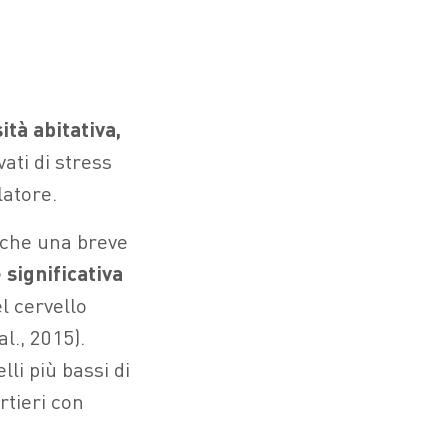
tà abitativa,
evati di stress
latore.
che una breve
 significativa
l cervello
l., 2015).
li più bassi di
rtieri con