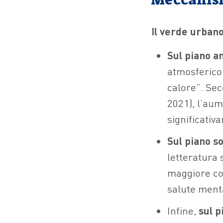
Il verde urban
Sul piano a
atmosferico 
calore”. Se
2021), l’aum
significativ
Sul piano so
letteratura 
maggiore coe
salute menta
Infine,
sul p