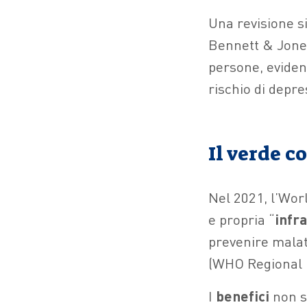
Una revisione s
Bennett & Jones,
persone, eviden
rischio di depre
Il verde c
Nel 2021, l’Worl
e propria “
infra
prevenire malatt
(WHO Regional 
I
benefici
non si