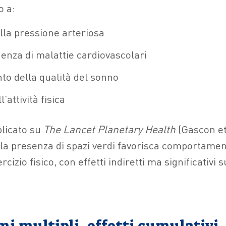
o a:
lla pressione arteriosa
enza di malattie cardiovascolari
to della qualità del sonno
attività fisica
licato su
The Lancet Planetary Health
(Gascon et 
la presenza di spazi verdi favorisca comportamenti
rcizio fisico, con effetti indiretti ma significativi 
i multipli, effetti cumulativi