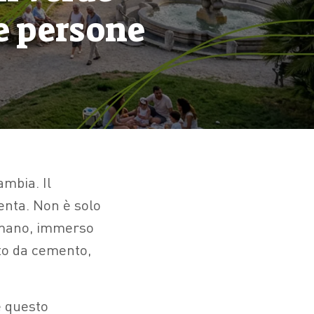
e persone
mbia. Il
lenta. Non è solo
umano, immerso
ato da cemento,
e questo