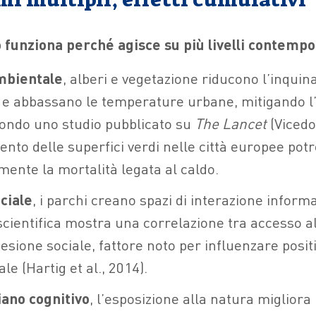
o funziona perché agisce su più livelli contem
mbientale
, alberi e vegetazione riducono l’inqui
e abbassano le temperature urbane, mitigando l’e
condo uno studio pubblicato su
The Lancet
(Vicedo
ento delle superfici verdi nelle città europee pot
amente la mortalità legata al caldo.
ciale
, i parchi creano spazi di interazione inform
scientifica mostra una correlazione tra accesso a
sione sociale, fattore noto per influenzare posi
le (Hartig et al., 2014).
iano cognitivo
, l’esposizione alla natura migliora 