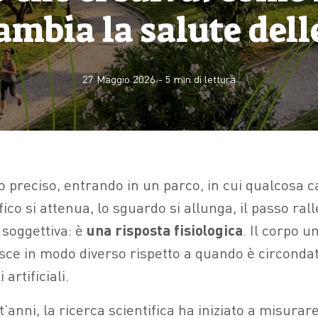
ambia la salute dell
27 Maggio 2026
-
5
min di lettura
preciso, entrando in un parco, in cui qualcosa ca
ico si attenua, lo sguardo si allunga, il passo ral
soggettiva: è
una risposta fisiologica
. Il corpo 
isce in modo diverso rispetto a quando è circond
 artificiali.
t’anni, la ricerca scientifica ha iniziato a misurar