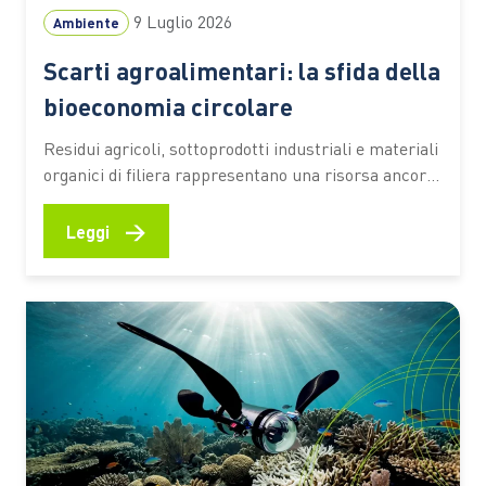
9 Luglio 2026
Ambiente
Scarti agroalimentari: la sfida della
bioeconomia circolare
Residui agricoli, sottoprodotti industriali e materiali
organici di filiera rappresentano una risorsa ancora
sottoutilizzata. Secondo una stima dell’Università
Cattolica, circa il 70% resta fuori da percorsi di
→
Leggi
valorizzazione ad alto valore aggiunto Ogni raccolto,
ogni vendemmia, ogni trasformazione alimentare
lascia dietro di sé una grande quantità di residui.
Paglia, potature,…