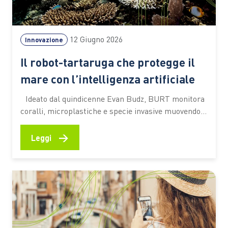
12 Giugno 2026
Innovazione
Il robot-tartaruga che protegge il
mare con l’intelligenza artificiale
Ideato dal quindicenne Evan Budz, BURT monitora
coralli, microplastiche e specie invasive muovendosi
sott’acqua con delicatezza. Il progetto si è
aggiudicato uno dei premi dell’edizione 2025 dello
→
Leggi
European Union Contest for Young Scientists Tutto
è nato durante un campeggio, dall’osservazione di
una tartaruga azzannatrice che si muoveva con
naturalezza nell’acqua.…