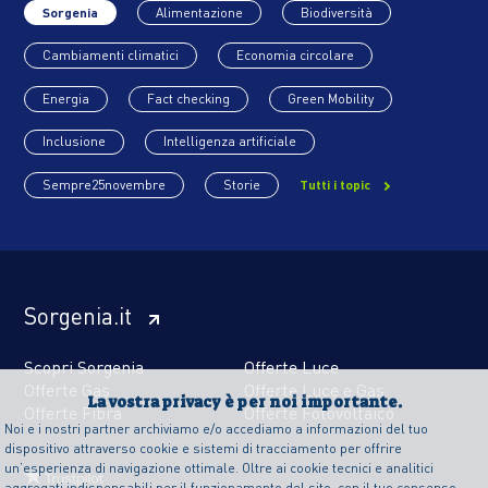
Sorgenia
Alimentazione
Biodiversità
Cambiamenti climatici
Economia circolare
Energia
Fact checking
Green Mobility
Inclusione
Intelligenza artificiale
Sempre25novembre
Storie
Tutti i topic
Sorgenia.it
Scopri Sorgenia
Offerte Luce
Offerte Gas
Offerte Luce e Gas
La vostra privacy è per noi importante.
Offerte Fibra
Offerte Fotovoltaico
Noi e i nostri partner archiviamo e/o accediamo a informazioni del tuo
dispositivo attraverso cookie e sistemi di tracciamento per offrire
un’esperienza di navigazione ottimale. Oltre ai cookie tecnici e analitici
aggregati indispensabili per il funzionamento del sito, con il tuo consenso