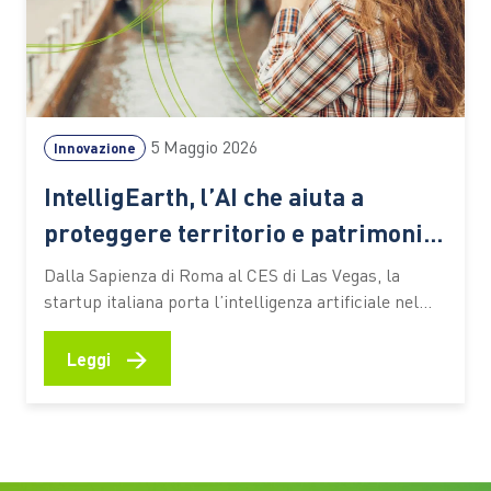
5 Maggio 2026
Innovazione
IntelligEarth, l’AI che aiuta a
proteggere territorio e patrimonio
culturale
Dalla Sapienza di Roma al CES di Las Vegas, la
startup italiana porta l’intelligenza artificiale nel
campo del monitoraggio di beni culturali, delle
infrastrutture e dell’ambiente Ogni innovazione
→
Leggi
capace di lasciare il segno nasce da un’esigenza
concreta. Nel caso di IntelligEarth, startup
innovativa nata nel 2023 nell’ecosistema di ricerca
della…