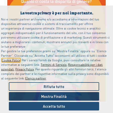
La vostra privacy è per noi importante.
Noi e i nostri partner archiviamo e/o accediamo a informazioni del tuo
dispositivo attraverso cookie e sistemi di tracciamento per offrire
un’esperienza di navigazione ottimale. Oltre ai cookie tecnici e analitici
aggregati indispensabili per il funzionamento del sito, con il tuo consenso
potremmo utilizzare cookie di profilazione e di marketing. Questi strumenti ci
aiutano a migliorare i contenuti, mostrare annunci più rilevanti e in linea con
le tue preferenze
Per gestire le tue preferenze premi su “Mostra Finalità” oppure su “Elenco
Partner”. Cliccando su “Accetta Tutto” acconsenti all’utilizzo di tutti i cookie
Cookie Policy
. Per i servizi forniti da Google, puoi consultare le relative
informative ai seguenti link:
Termini di Servizio
,
Responsabilità per i dati
aziendali
,
Privacy Policy
. Per quanto riguarda gli altri fornitori terzi, l’elenco
completo dei partner e le rispettive informative sulla privacy sono disponibili
al seguente link:
Elenco partner
Rifiuta tutto
Mostra Finalità
Accetta tutto