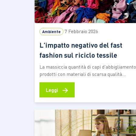
7 Febbraio 2026
Ambiente
L’impatto negativo del fast
fashion sul riciclo tessile
La massiccia quantità di capi d’abbigliamento
prodotti con materiali di scarsa qualità
complica il recupero e il riutilizzo delle fibre I
fenomeno del fast fashion sta avendo un
→
Leggi
impatto negativo sul sistema della
beneficenza e del riciclo tessile in Italia. I
cassonetti della raccolta differenziata per i
tessili, i cosiddetti…