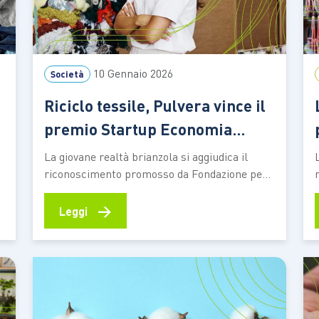
10 Gennaio 2026
Società
Riciclo tessile, Pulvera vince il
premio Startup Economia
Circolare 2025
La giovane realtà brianzola si aggiudica il
riconoscimento promosso da Fondazione per
l
lo Sviluppo Sostenibile ed Ecomondo – Italian
Exhibition Group, grazie a una tecnologia
→
Leggi
capace di trasformare gli scarti tessili in
nuova materia prima e di aprire applicazioni
concrete in filiere diverse Valorizzare le realtà
che si distinguono per…