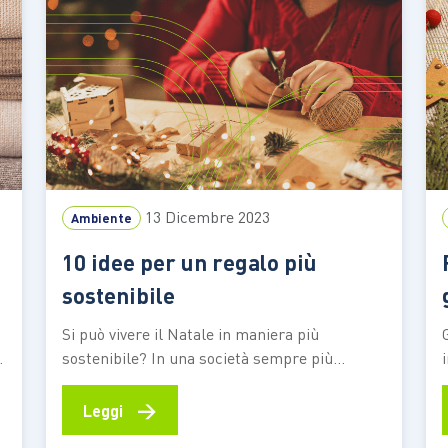
13 Dicembre 2023
Ambiente
10 idee per un regalo più
sostenibile
Si può vivere il Natale in maniera più
sostenibile? In una società sempre più
consumistica il Natale sta perdendo la sua
magia. Ma ognuno di noi può cambiare e
→
Leggi
migliorare le cose. Come? Scegliendo