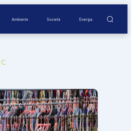
Ricerca
per:
Ambiente
Società
Energia
ic