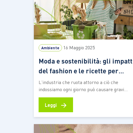
16 Maggio 2025
Ambiente
Moda e sostenibilità: gli impatt
del fashion e le ricette per
contenerli
L’industria che ruota attorno a ciò che
indossiamo ogni giorno può causare gravi
danni all’ambiente e alle comunità locali. E
anche scegliere l’usato o il vintage non è
→
Leggi
esente da conseguenze. Ecco come il mondo
della moda sta cercando di andare incontro
alle esigenze dei clienti e alle necessità del…