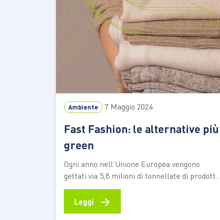
7 Maggio 2024
Ambiente
Fast Fashion: le alternative più
green
Ogni anno nell’Unione Europea vengono
gettati via 5,8 milioni di tonnellate di prodotti
tessili, circa 12 kg a persona. I principali
responsabili siamo noi e i nostri
→
Leggi
comportamenti d’acquisto ma senza dubbio