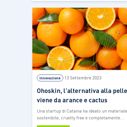
anche il fast fashion ha avuto un ruolo
importante nel favorire tali comportamenti. I
fast fashion è un…
13 Settembre 2023
Innovazione
Ohoskin, l’alternativa alla pell
viene da arance e cactus
Una startup di Catania ha ideato un material
sostenibile, cruelty free e completamente
Made in Italy che può essere utilizzato nel