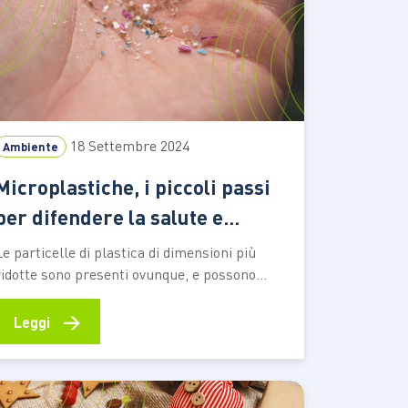
18 Settembre 2024
Ambiente
Microplastiche, i piccoli passi
per difendere la salute e
l’ambiente
Le particelle di plastica di dimensioni più
ridotte sono presenti ovunque, e possono
causare danni all’organismo oltre che
contribuire all’inquinamento. Ecco cosa si
→
Leggi
può fare nella vita di ogni giorno Nella vita di
tutti i giorni siamo costantemente esposti alle
micro e alle nanoplastiche, particelle di
plastica di dimensioni talmente…