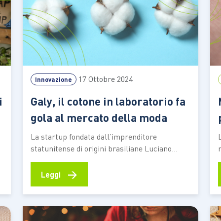
17 Ottobre 2024
Innovazione
i
Galy, il cotone in laboratorio fa
gola al mercato della moda
La startup fondata dall’imprenditore
statunitense di origini brasiliane Luciano
Bueno ottiene un finanziamento da 33 milioni
di dollari per sviluppare l’idea. La ricerca sarà
→
Leggi
estesa anche ad altri prodotti a base di cellule
vegetali Nei suoi cinque anni di vita, dei quali i
primi funestati dall’emergenza pandemia, la
startup Galy,…