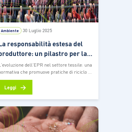
30 Luglio 2025
Ambiente
La responsabilità estesa del
produttore: un pilastro per la
moda sostenibile
L’evoluzione dell’EPR nel settore tessile: una
normativa che promuove pratiche di riciclo e
progettazione sostenibile. Ecco le nuove
opportunità per ridurre l’impatto ambientale
→
Leggi
dei rifiuti legati all’industria della moda La
“Responsabilità Estesa del Produttore“, nota
con l’acronimo di EPR (Extended Producer
Responsibility), è una politica ambientale che
impone ai produttori…