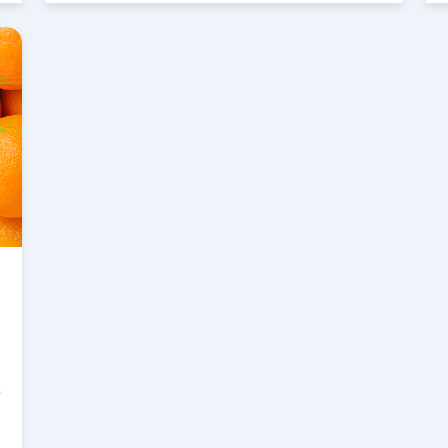
accuratamente che tipo di regali farai
l
quest’anno. In quest’articolo troverai 10 idee
per un regalo più…
e
e