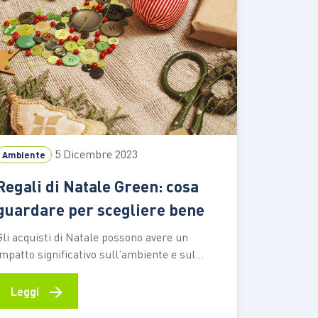
5 Dicembre 2023
Ambiente
Regali di Natale Green: cosa
guardare per scegliere bene
Gli acquisti di Natale possono avere un
impatto significativo sull’ambiente e sul
clima. Le festività natalizie rappresentano
quasi il 6%1 dell’anidride carbonica che
→
Leggi
ognuno di noi produce annualmente, ovvero