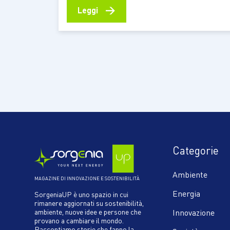
mondo della moda, dell’interior design e
→
Leggi
dell’auto Mettere a disposizione del mondo
della moda e di tutti i settori in cui viene
utilizzata la pelle un nuovo materiale
sostenibile…
Categorie
Ambiente
MAGAZINE DI INNOVAZIONE E SOSTENIBILITÀ
Energia
SorgeniaUP è uno spazio in cui
rimanere aggiornati su sostenibilità,
ambiente, nuove idee e persone che
Innovazione
provano a cambiare il mondo.
Raccontiamo storie che fanno la