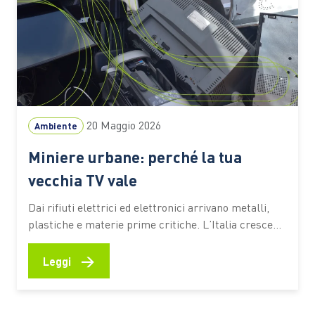
20 Maggio 2026
Ambiente
Miniere urbane: perché la tua
vecchia TV vale
Dai rifiuti elettrici ed elettronici arrivano metalli,
plastiche e materie prime critiche. L’Italia cresce
nella raccolta. Intanto l’Europa prepara nuove
regole per trasformare i RAEE in risorsa strategica:
→
Leggi
nel corso del 2026 è previsto il via libera al Circular
Economy Ac Una vecchia TV abbandonata in cantina
racconta molto più…