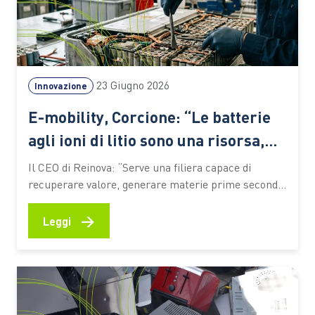
23 Giugno 2026
Innovazione
E-mobility, Corcione: “Le batterie
agli ioni di litio sono una risorsa,
non un rifiuto”
Il CEO di Reinova: “Serve una filiera capace di
recuperare valore, generare materie prime seconde
e preparare il Paese alle sfide della transizione
energetica. Le competenze saranno il fattore
→
Leggi
decisivo” L’elettrificazione dei trasporti sta
accelerando la trasformazione dell’industria
automotive e pone nuove sfide lungo l’intero ciclo di
vita dei veicoli.…