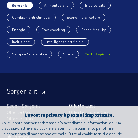
Sorgenia
Alimentazione
Biodiversità
Cambiamenti climatici
Economia circolare
Energia
Fact checking
Green Mobility
Inclusione
Intelligenza artificiale
Sempre25novembre
Storie
Tutti i topic
Sorgenia.it
Scopri Sorgenia
Offerte Luce
Offerte Gas
Offerte Luce e Gas
La vostra privacy è per noi importante.
Offerte Fibra
Offerte Fotovoltaico
Noi e i nostri partner archiviamo e/o accediamo a informazioni del tuo
dispositivo attraverso cookie e sistemi di tracciamento per offrire
un’esperienza di navigazione ottimale. Oltre ai cookie tecnici e analitici