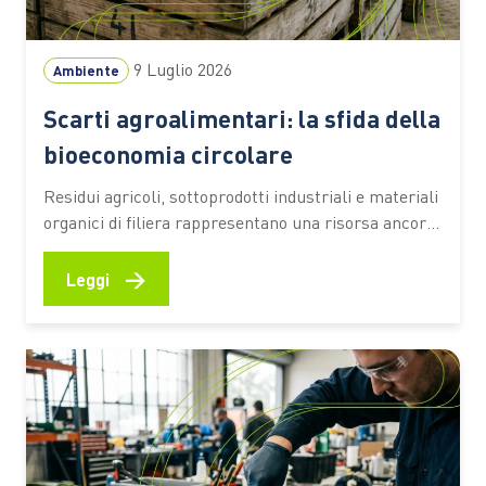
9 Luglio 2026
Ambiente
Scarti agroalimentari: la sfida della
bioeconomia circolare
Residui agricoli, sottoprodotti industriali e materiali
organici di filiera rappresentano una risorsa ancora
sottoutilizzata. Secondo una stima dell’Università
Cattolica, circa il 70% resta fuori da percorsi di
→
Leggi
valorizzazione ad alto valore aggiunto Ogni raccolto,
ogni vendemmia, ogni trasformazione alimentare
lascia dietro di sé una grande quantità di residui.
Paglia, potature,…