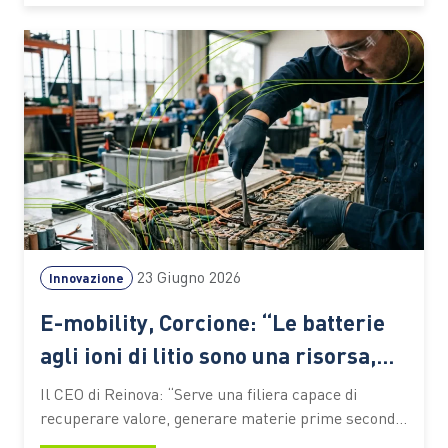
ogni vendemmia, ogni trasformazione alimentare
lascia dietro di sé una grande quantità di residui.
Paglia, potature,…
23 Giugno 2026
Innovazione
E-mobility, Corcione: “Le batterie
agli ioni di litio sono una risorsa,
non un rifiuto”
Il CEO di Reinova: “Serve una filiera capace di
recuperare valore, generare materie prime seconde
e preparare il Paese alle sfide della transizione