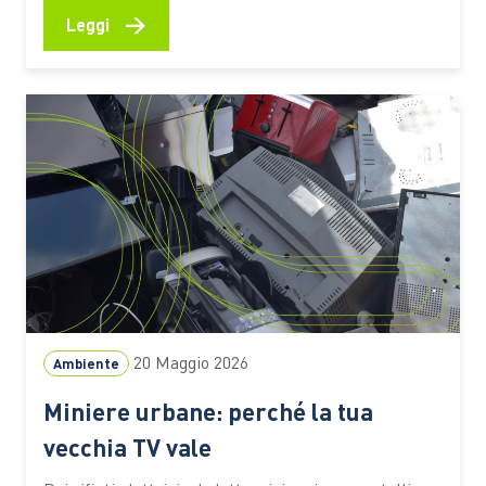
energetica. Le competenze saranno il fattore
→
Leggi
decisivo” L’elettrificazione dei trasporti sta
accelerando la trasformazione dell’industria
automotive e pone nuove sfide lungo l’intero ciclo di
vita dei veicoli.…
20 Maggio 2026
Ambiente
Miniere urbane: perché la tua
vecchia TV vale