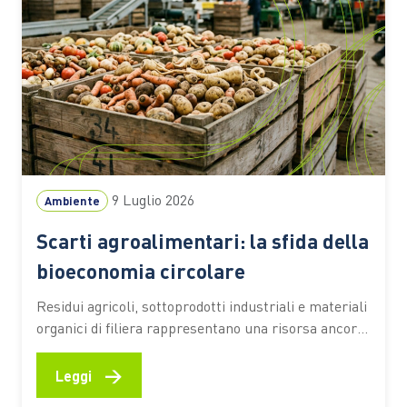
9 Luglio 2026
Ambiente
Scarti agroalimentari: la sfida della
bioeconomia circolare
Residui agricoli, sottoprodotti industriali e materiali
organici di filiera rappresentano una risorsa ancora
sottoutilizzata. Secondo una stima dell’Università
Cattolica, circa il 70% resta fuori da percorsi di
→
Leggi
valorizzazione ad alto valore aggiunto Ogni raccolto,