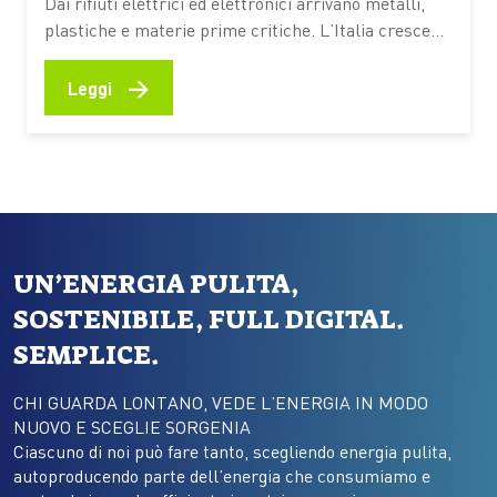
Dai rifiuti elettrici ed elettronici arrivano metalli,
plastiche e materie prime critiche. L’Italia cresce
nella raccolta. Intanto l’Europa prepara nuove
regole per trasformare i RAEE in risorsa strategica:
→
Leggi
nel corso del 2026 è previsto il via libera al Circular
Economy Ac Una vecchia TV abbandonata in cantina
racconta molto più…
UN’ENERGIA PULITA,
SOSTENIBILE, FULL DIGITAL.
SEMPLICE.
CHI GUARDA LONTANO, VEDE L’ENERGIA IN MODO
NUOVO E SCEGLIE SORGENIA
Ciascuno di noi può fare tanto, scegliendo energia pulita,
autoproducendo parte dell’energia che consumiamo e