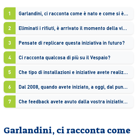
1
Garlandini, ci racconta come è nato e come si è sviluppato questo evento?
2
Eliminati i rifiuti, è arrivato il momento della visita guidata…
3
Pensate di replicare questa iniziativa in futuro?
4
Ci racconta qualcosa di più su il Vespaio?
5
Che tipo di installazioni e iniziative avete realizzato finora?
6
Dal 2008, quando avete iniziato, a oggi, dal punto di vista della sostenibilità sembra passata un’era geologica. Cosa è cambiato?
7
Che feedback avete avuto dalla vostra iniziativa a Villa Reale?
Garlandini, ci racconta come