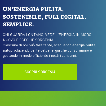
UN’ENERGIA PULITA,
SOSTENIBILE, FULL DIGITAL.
SEMPLICE.
CHI GUARDA LONTANO, VEDE L’ENERGIA IN MODO
NUOVO E SCEGLIE SORGENIA
Ciascuno di noi può fare tanto, scegliendo energia pulita,
autoproducendo parte dell’energia che consumiamo e
gestendo in modo efficiente i nostri consumi.
SCOPRI SORGENIA