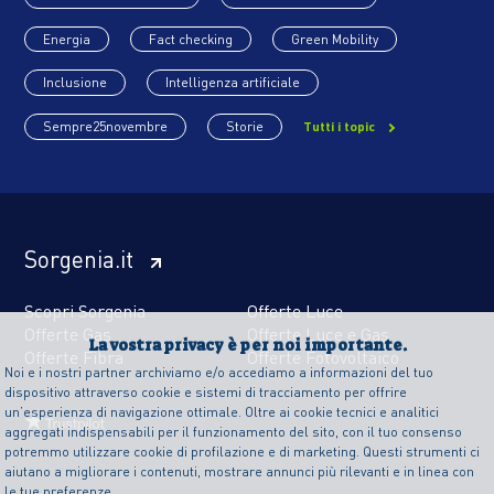
Energia
Fact checking
Green Mobility
Inclusione
Intelligenza artificiale
Sempre25novembre
Storie
Tutti i topic
Sorgenia.it
Scopri Sorgenia
Offerte Luce
Offerte Gas
Offerte Luce e Gas
La vostra privacy è per noi importante.
Offerte Fibra
Offerte Fotovoltaico
Noi e i nostri partner archiviamo e/o accediamo a informazioni del tuo
dispositivo attraverso cookie e sistemi di tracciamento per offrire
un’esperienza di navigazione ottimale. Oltre ai cookie tecnici e analitici
aggregati indispensabili per il funzionamento del sito, con il tuo consenso
potremmo utilizzare cookie di profilazione e di marketing. Questi strumenti ci
aiutano a migliorare i contenuti, mostrare annunci più rilevanti e in linea con
le tue preferenze