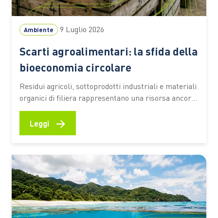
9 Luglio 2026
Ambiente
Scarti agroalimentari: la sfida della
bioeconomia circolare
Residui agricoli, sottoprodotti industriali e materiali
organici di filiera rappresentano una risorsa ancora
sottoutilizzata. Secondo una stima dell’Università
Cattolica, circa il 70% resta fuori da percorsi di
→
Leggi
valorizzazione ad alto valore aggiunto Ogni raccolto,
ogni vendemmia, ogni trasformazione alimentare
lascia dietro di sé una grande quantità di residui.
Paglia, potature,…