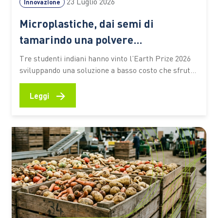
23 Luglio 2026
Innovazione
Microplastiche, dai semi di
tamarindo una polvere
biodegradabile che depura l’acqua
Tre studenti indiani hanno vinto l’Earth Prize 2026
senza elettricità
sviluppando una soluzione a basso costo che sfrutta
materiali naturali e particelle magnetiche per
catturare gli inquinanti. Un’idea che potrebbe
→
Leggi
ampliare l’accesso alle tecnologie di trattamento
anche nelle aree con risorse limitate Un seme di
tamarindo, una polvere biodegradabile e un
sistema…