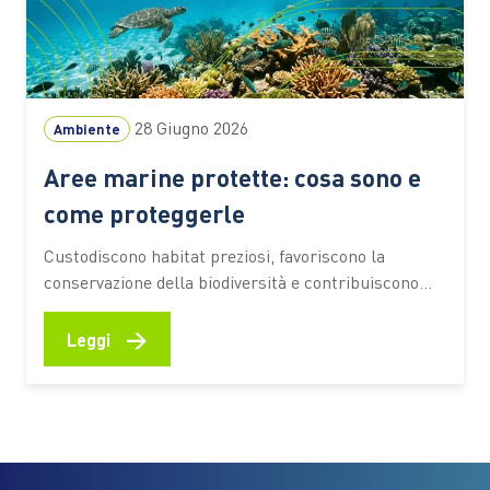
28 Giugno 2026
Ambiente
Aree marine protette: cosa sono e
come proteggerle
Custodiscono habitat preziosi, favoriscono la
conservazione della biodiversità e contribuiscono
alla resilienza degli ecosistemi costieri. Scopri come
funzionano, quali benefici offrono e quali
→
Leggi
comportamenti aiutano a preservarne il valore
Fondali ricchi di vita, praterie di posidonia, barriere
naturali che proteggono le coste e aree di
riproduzione per numerose specie marine.…