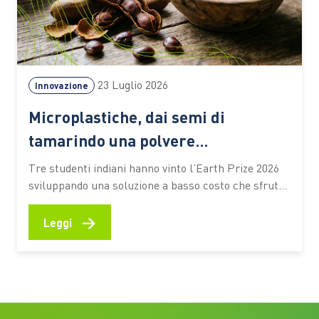
23 Luglio 2026
Innovazione
Microplastiche, dai semi di
tamarindo una polvere
biodegradabile che depura l’acqua
Tre studenti indiani hanno vinto l’Earth Prize 2026
senza elettricità
sviluppando una soluzione a basso costo che sfrutta
materiali naturali e particelle magnetiche per
catturare gli inquinanti. Un’idea che potrebbe
→
Leggi
ampliare l’accesso alle tecnologie di trattamento
anche nelle aree con risorse limitate Un seme di
tamarindo, una polvere biodegradabile e un
sistema…