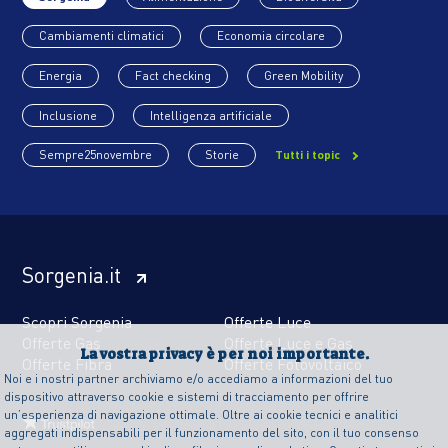
Cambiamenti climatici
Economia circolare
Energia
Fact checking
Green Mobility
Inclusione
Intelligenza artificiale
Sempre25novembre
Storie
Tutti i topic
Sorgenia.it
Scopri Sorgenia
Offerte Luce
Offerte Gas
Offerte Luce e Gas
La vostra privacy è per noi importante.
Offerte Fibra
Offerte Fotovoltaico
Noi e i nostri partner archiviamo e/o accediamo a informazioni del tuo
dispositivo attraverso cookie e sistemi di tracciamento per offrire
un’esperienza di navigazione ottimale. Oltre ai cookie tecnici e analitici
aggregati indispensabili per il funzionamento del sito, con il tuo consenso