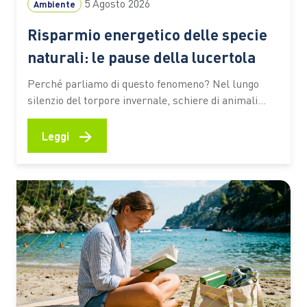
5 Agosto 2026
Ambiente
Risparmio energetico delle specie
naturali: le pause della lucertola
Perché parliamo di questo fenomeno? Nel lungo
silenzio del torpore invernale, schiere di animali
continuano a vivere indisturbati una vita
particolarmente calma e celata, eppure ancora
→
Leggi
scalpitante e desiderosa di tempi migliori. Alle
latitudini italiane, molte categorie della biodiversità
devono infatti fare i conti ogni anno con un lungo
periodo…