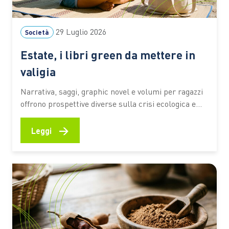
29 Luglio 2026
Società
Estate, i libri green da mettere in
valigia
Narrativa, saggi, graphic novel e volumi per ragazzi
offrono prospettive diverse sulla crisi ecologica e
sul rapporto tra persone e ambiente. I titoli
premiati dal Premio Demetra 2026 diventano una
→
Leggi
selezione utile per riflettere su clima, turismo,
natura e giustizia ambientale anche in vacanza C’è
chi mette in valigia un…