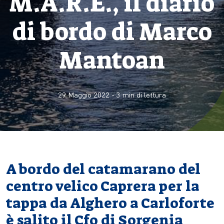
M.A.R.E., il diario
di bordo di Marco
Mantoan
29 Maggio 2022
-
3
min di lettura
A bordo del catamarano del
centro velico Caprera per la
tappa da Alghero a Carloforte
è salito il Cfo di Sorgenia