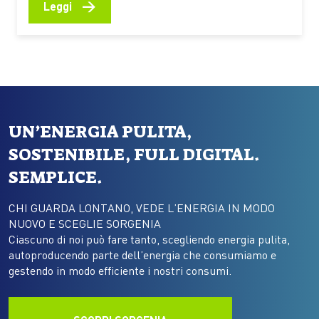
crostaceo alla base della catena alimentare polare,
→
Leggi
mettono sotto pressione gli ecosistemi del
continente bianco Il pinguino imperatore e l’otaria
antartica sono stati riclassificati come specie in
pericolo…
UN’ENERGIA PULITA,
SOSTENIBILE, FULL DIGITAL.
SEMPLICE.
CHI GUARDA LONTANO, VEDE L’ENERGIA IN MODO
NUOVO E SCEGLIE SORGENIA
Ciascuno di noi può fare tanto, scegliendo energia pulita,
autoproducendo parte dell’energia che consumiamo e
gestendo in modo efficiente i nostri consumi.