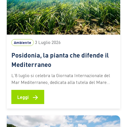
3 Luglio 2026
Ambiente
Posidonia, la pianta che difende il
Mediterraneo
L’8 luglio si celebra la Giornata Internazionale del
Mar Mediterraneo, dedicata alla tutela del Mare
Nostrum e dei suoi ecosistemi. Tra questi c’è la
Posidonia oceanica, una pianta marina che
→
Leggi
contribuisce alla qualità delle acque, protegge le
spiagge dall’erosione e aiuta ad assorbire CO₂ Ogni
estate milioni di persone scelgono…