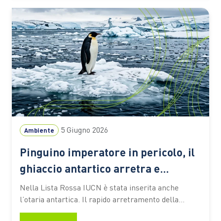
naturali che proteggono le coste e aree di
riproduzione per numerose specie marine.…
5 Giugno 2026
Ambiente
Pinguino imperatore in pericolo, il
ghiaccio antartico arretra e
minaccia la specie
Nella Lista Rossa IUCN è stata inserita anche
l’otaria antartica. Il rapido arretramento della
banchisa e la diminuzione del krill, il piccolo