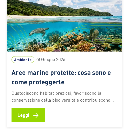
28 Giugno 2026
Ambiente
Aree marine protette: cosa sono e
come proteggerle
Custodiscono habitat preziosi, favoriscono la
conservazione della biodiversità e contribuiscono
alla resilienza degli ecosistemi costieri. Scopri come
funzionano, quali benefici offrono e quali
→
Leggi
comportamenti aiutano a preservarne il valore
Fondali ricchi di vita, praterie di posidonia, barriere