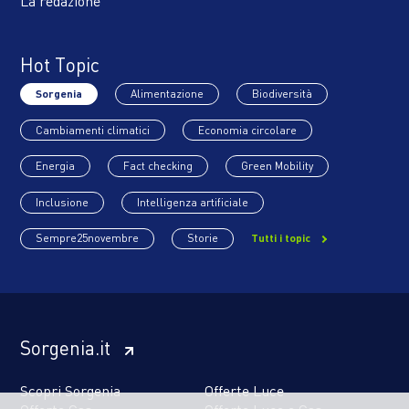
La redazione
Hot Topic
Sorgenia
Alimentazione
Biodiversità
Cambiamenti climatici
Economia circolare
Energia
Fact checking
Green Mobility
Inclusione
Intelligenza artificiale
Sempre25novembre
Storie
Tutti i topic
Sorgenia.it
Scopri Sorgenia
Offerte Luce