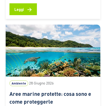
Nostrum e dei suoi ecosistemi. Tra questi c’è la
Posidonia oceanica, una pianta marina che
→
Leggi
contribuisce alla qualità delle acque, protegge le
spiagge dall’erosione e aiuta ad assorbire CO₂ Ogni
estate milioni di persone scelgono…
28 Giugno 2026
Ambiente
Aree marine protette: cosa sono e
come proteggerle