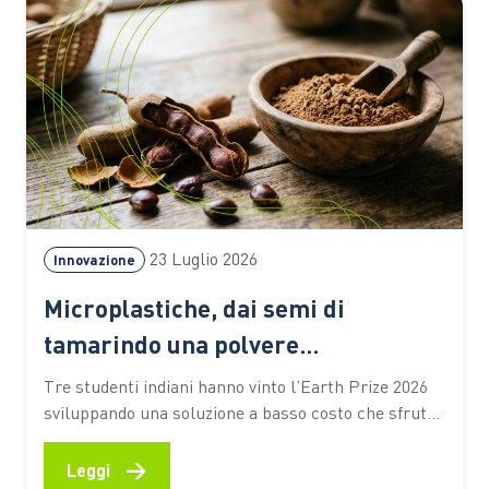
23 Luglio 2026
Innovazione
Microplastiche, dai semi di
tamarindo una polvere
biodegradabile che depura l’acqua
Tre studenti indiani hanno vinto l’Earth Prize 2026
senza elettricità
sviluppando una soluzione a basso costo che sfrutta
materiali naturali e particelle magnetiche per
catturare gli inquinanti. Un’idea che potrebbe
→
Leggi