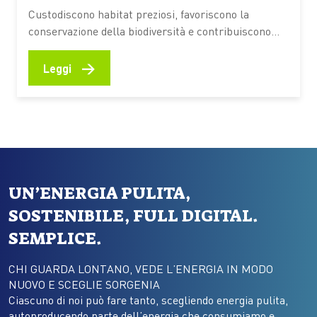
Custodiscono habitat preziosi, favoriscono la
conservazione della biodiversità e contribuiscono
alla resilienza degli ecosistemi costieri. Scopri come
funzionano, quali benefici offrono e quali
→
Leggi
comportamenti aiutano a preservarne il valore
Fondali ricchi di vita, praterie di posidonia, barriere
naturali che proteggono le coste e aree di
riproduzione per numerose specie marine.…
UN’ENERGIA PULITA,
SOSTENIBILE, FULL DIGITAL.
SEMPLICE.
CHI GUARDA LONTANO, VEDE L’ENERGIA IN MODO
NUOVO E SCEGLIE SORGENIA
Ciascuno di noi può fare tanto, scegliendo energia pulita,
autoproducendo parte dell’energia che consumiamo e