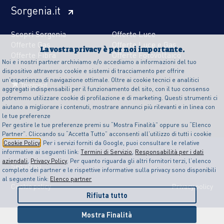
Sorgenia.it
Scopri Sorgenia
Offerte Luce
Offerte Gas
Offerte Luce e Gas
La vostra privacy è per noi importante.
Offerte Fibra
Offerte Fotovoltaico
Noi e i nostri partner archiviamo e/o accediamo a informazioni del tuo
dispositivo attraverso cookie e sistemi di tracciamento per offrire
un’esperienza di navigazione ottimale. Oltre ai cookie tecnici e analitici
aggregati indispensabili per il funzionamento del sito, con il tuo consenso
potremmo utilizzare cookie di profilazione e di marketing. Questi strumenti ci
aiutano a migliorare i contenuti, mostrare annunci più rilevanti e in linea con
le tue preferenze
Per gestire le tue preferenze premi su “Mostra Finalità” oppure su “Elenco
Partner”. Cliccando su “Accetta Tutto” acconsenti all’utilizzo di tutti i cookie
Cookie Policy
. Per i servizi forniti da Google, puoi consultare le relative
informative ai seguenti link:
Termini di Servizio
,
Responsabilità per i dati
aziendali
,
Privacy Policy
. Per quanto riguarda gli altri fornitori terzi, l’elenco
Seguici su
completo dei partner e le rispettive informative sulla privacy sono disponibili
al seguente link:
Elenco partner
Cookie policy
Privacy policy
Rifiuta tutto
Mostra Finalità