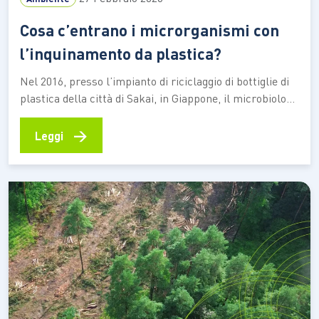
Cosa c’entrano i microrganismi con
l’inquinamento da plastica?
Nel 2016, presso l’impianto di riciclaggio di bottiglie di
plastica della città di Sakai, in Giappone, il microbiologo
Shosuke Yoshida e colleghi prelevarono alcuni campioni
di terreno da destinare alla ricerca. Il loro obiettivo era
→
Leggi
quello di analizzare la biodiversità locale alle prese con
la presenza di microplastiche e nanoplastiche,…