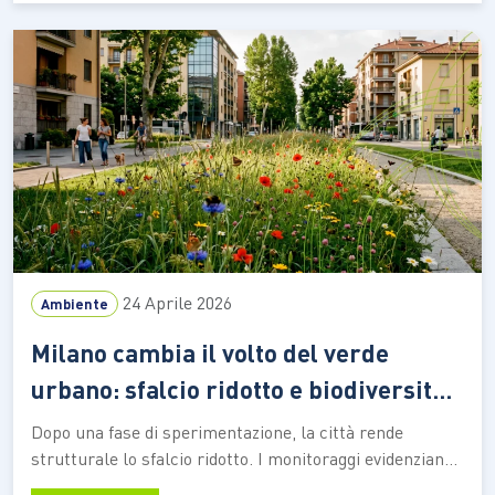
che unisce esperienza manageriale, consulenza e risk
management alla passione personale per il mare e le
immersioni subacquee.…
24 Aprile 2026
Ambiente
Milano cambia il volto del verde
urbano: sfalcio ridotto e biodiversità
in crescita
Dopo una fase di sperimentazione, la città rende
strutturale lo sfalcio ridotto. I monitoraggi evidenziano
la comparsa di nuove specie vegetali e un aumento