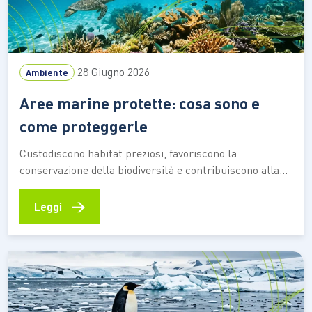
28 Giugno 2026
Ambiente
Aree marine protette: cosa sono e
come proteggerle
Custodiscono habitat preziosi, favoriscono la
conservazione della biodiversità e contribuiscono alla
resilienza degli ecosistemi costieri. Scopri come
funzionano, quali benefici offrono e quali
→
Leggi
comportamenti aiutano a preservarne il valore Fondali
ricchi di vita, praterie di posidonia, barriere naturali che
proteggono le coste e aree di riproduzione per
numerose specie marine.…