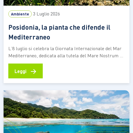
3 Luglio 2026
Ambiente
Posidonia, la pianta che difende il
Mediterraneo
L’8 luglio si celebra la Giornata Internazionale del Mar
Mediterraneo, dedicata alla tutela del Mare Nostrum e
dei suoi ecosistemi. Tra questi c’è la Posidonia
oceanica, una pianta marina che contribuisce alla
→
Leggi
qualità delle acque, protegge le spiagge dall’erosione e
aiuta ad assorbire CO₂ Ogni estate milioni di persone
scelgono…