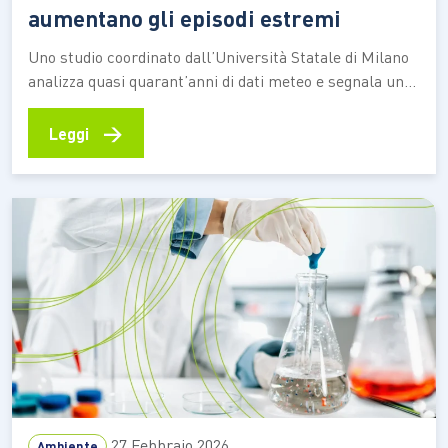
aumentano gli episodi estremi
Uno studio coordinato dall’Università Statale di Milano
analizza quasi quarant’anni di dati meteo e segnala una
crescita dei rovesci più violenti, con rischi maggiori di
frane e alluvioni lampo Negli ultimi decenni l’Italia sta
→
Leggi
registrando un aumento delle precipitazioni più intense
concentrate in tempi molto brevi. Temporali capaci di
scaricare…
27 Febbraio 2026
Ambiente