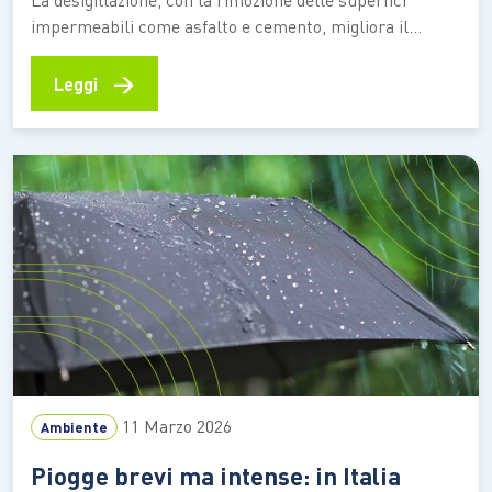
impermeabili come asfalto e cemento, migliora il
drenaggio delle piogge intense e rafforza l’adattamento
climatico nelle aree urbane Il suolo rappresenta una
→
Leggi
risorsa strategica per la sostenibilità: custodisce
biodiversità, regola il ciclo dell’acqua e immagazzina
carbonio, contribuendo in modo diretto alla resilienza
climatica.…
11 Marzo 2026
Ambiente
Piogge brevi ma intense: in Italia