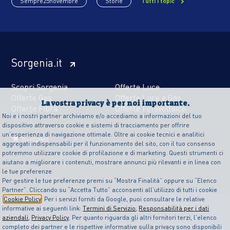
Sempre25novembre
Storie
Tutti i topic
Sorgenia.it
Scopri Sorgenia
Offerte Luce
Offerte Gas
Offerte Luce e Gas
La vostra privacy è per noi importante.
Offerte Fibra
Offerte Fotovoltaico
Noi e i nostri partner archiviamo e/o accediamo a informazioni del tuo
dispositivo attraverso cookie e sistemi di tracciamento per offrire
un’esperienza di navigazione ottimale. Oltre ai cookie tecnici e analitici
aggregati indispensabili per il funzionamento del sito, con il tuo consenso
potremmo utilizzare cookie di profilazione e di marketing. Questi strumenti ci
aiutano a migliorare i contenuti, mostrare annunci più rilevanti e in linea con
le tue preferenze
Per gestire le tue preferenze premi su “Mostra Finalità” oppure su “Elenco
Partner”. Cliccando su “Accetta Tutto” acconsenti all’utilizzo di tutti i cookie
Cookie Policy
. Per i servizi forniti da Google, puoi consultare le relative
informative ai seguenti link:
Termini di Servizio
,
Responsabilità per i dati
aziendali
,
Privacy Policy
. Per quanto riguarda gli altri fornitori terzi, l’elenco
Seguici su
completo dei partner e le rispettive informative sulla privacy sono disponibili