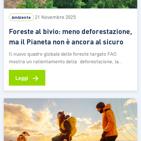
21 Novembre 2025
Ambiente
Foreste al bivio: meno deforestazione,
ma il Pianeta non è ancora al sicuro
Il nuovo quadro globale delle foreste targato FAO
mostra un rallentamento della deforestazione, la
crescita delle aree protette e l’espansione degli
impegni di ripristino, ma conferma che gli obiettivi
→
Leggi
fissati al 2030 restano ancora fuori portata senza un
salto di qualità nelle politiche e negli investimenti Le
foreste sono una delle…