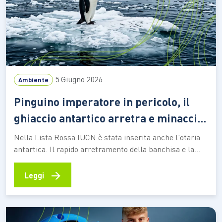
5 Giugno 2026
Ambiente
Pinguino imperatore in pericolo, il
ghiaccio antartico arretra e minaccia
la specie
Nella Lista Rossa IUCN è stata inserita anche l’otaria
antartica. Il rapido arretramento della banchisa e la
diminuzione del krill, il piccolo crostaceo alla base della
catena alimentare polare, mettono sotto pressione gli
→
Leggi
ecosistemi del continente bianco Il pinguino imperatore
e l’otaria antartica sono stati riclassificati come specie
in pericolo…