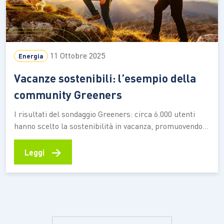
11 Ottobre 2025
Energia
Vacanze sostenibili: l’esempio della
community Greeners
I risultati del sondaggio Greeners: circa 6.000 utenti
hanno scelto la sostenibilità in vacanza, promuovendo il
cibo locale e la riduzione dei rifiuti Greeners è la
community di Sorgenia che unisce persone, clienti e
→
Leggi
non, che mettono l’ambiente al centro delle loro scelte
quotidiane, moltiplicando insieme il loro impatto
positivo…