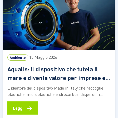
13 Maggio 2026
Ambiente
Aqualis: il dispositivo che tutela il
mare e diventa valore per imprese e
territori
L’ideatore del dispositivo Made in Italy che raccoglie
plastiche, microplastiche e idrocarburi dispersi in
acqua racconta la nascita del progetto, che integra
ricerca scientifica, innovazione sostenibile e
→
Leggi
monitoraggio ambientale Un percorso professionale