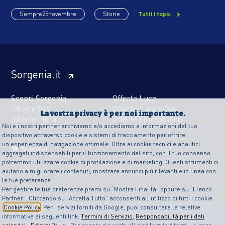
Sempre25novembre
Storie
Tutti i topic
Sorgenia.it
Scopri Sorgenia
Offerte Luce
Offerte Gas
Offerte Luce e Gas
La vostra privacy è per noi importante.
Offerte Fibra
Offerte Fotovoltaico
Noi e i nostri partner archiviamo e/o accediamo a informazioni del tuo
dispositivo attraverso cookie e sistemi di tracciamento per offrire
un’esperienza di navigazione ottimale. Oltre ai cookie tecnici e analitici
aggregati indispensabili per il funzionamento del sito, con il tuo consenso
potremmo utilizzare cookie di profilazione e di marketing. Questi strumenti ci
aiutano a migliorare i contenuti, mostrare annunci più rilevanti e in linea con
le tue preferenze
Per gestire le tue preferenze premi su “Mostra Finalità” oppure su “Elenco
Partner”. Cliccando su “Accetta Tutto” acconsenti all’utilizzo di tutti i cookie
Cookie Policy
. Per i servizi forniti da Google, puoi consultare le relative
informative ai seguenti link:
Termini di Servizio
,
Responsabilità per i dati