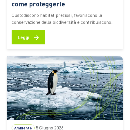
come proteggerle
Custodiscono habitat preziosi, favoriscono la
conservazione della biodiversità e contribuiscono
alla resilienza degli ecosistemi costieri. Scopri come
funzionano, quali benefici offrono e quali
→
Leggi
comportamenti aiutano a preservarne il valore
Fondali ricchi di vita, praterie di posidonia, barriere
naturali che proteggono le coste e aree di
riproduzione per numerose specie marine.…
5 Giugno 2026
Ambiente