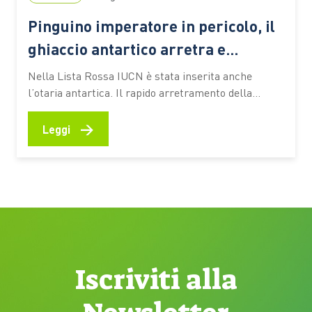
Pinguino imperatore in pericolo, il
ghiaccio antartico arretra e
minaccia la specie
Nella Lista Rossa IUCN è stata inserita anche
l’otaria antartica. Il rapido arretramento della
banchisa e la diminuzione del krill, il piccolo
crostaceo alla base della catena alimentare polare,
→
Leggi
mettono sotto pressione gli ecosistemi del
continente bianco Il pinguino imperatore e l’otaria
antartica sono stati riclassificati come specie in
pericolo…
Iscriviti alla