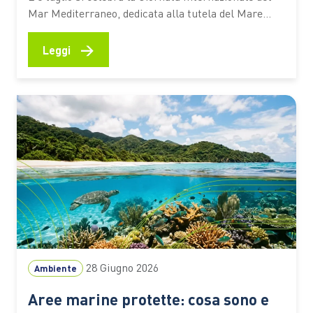
Mar Mediterraneo, dedicata alla tutela del Mare
Nostrum e dei suoi ecosistemi. Tra questi c’è la
Posidonia oceanica, una pianta marina che
→
Leggi
contribuisce alla qualità delle acque, protegge le
spiagge dall’erosione e aiuta ad assorbire CO₂ Ogni
estate milioni di persone scelgono…
28 Giugno 2026
Ambiente
Aree marine protette: cosa sono e