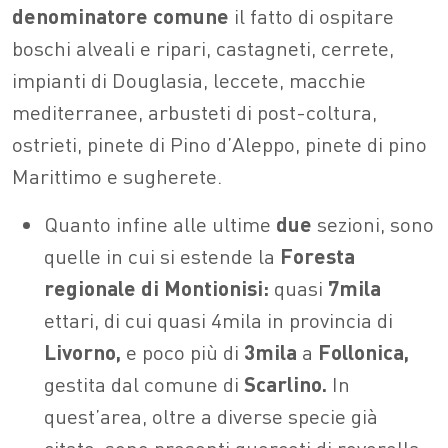
denominatore comune
il fatto di ospitare
boschi alveali e ripari, castagneti, cerrete,
impianti di Douglasia, leccete, macchie
mediterranee, arbusteti di post-coltura,
ostrieti, pinete di Pino d’Aleppo, pinete di pino
Marittimo e sugherete.
Quanto infine alle ultime
due
sezioni, sono
quelle in cui si estende la
Foresta
regionale di Montionisi:
quasi
7mila
ettari, di cui quasi 4mila in provincia di
Livorno,
e poco più di
3mila
a
Follonica,
gestita dal comune di
Scarlino.
In
quest’area, oltre a diverse specie già
citate, sono presenti querceti di roverella,