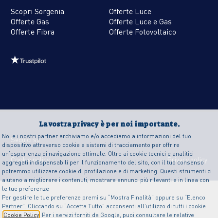
Scopri Sorgenia
Offerte Luce
Offerte Gas
Offerte Luce e Gas
Offerte Fibra
Offerte Fotovoltaico
La vostra privacy è per noi importante.
Noi e i nostri partner archiviamo e/o accediamo a informazioni del tuo
Seguici su
dispositivo attraverso cookie e sistemi di tracciamento per offrire
un’esperienza di navigazione ottimale. Oltre ai cookie tecnici e analitici
Cookie policy
Privacy policy
aggregati indispensabili per il funzionamento del sito, con il tuo consenso
potremmo utilizzare cookie di profilazione e di marketing. Questi strumenti ci
aiutano a migliorare i contenuti, mostrare annunci più rilevanti e in linea con
le tue preferenze
Per gestire le tue preferenze premi su “Mostra Finalità” oppure su “Elenco
Partner”. Cliccando su “Accetta Tutto” acconsenti all’utilizzo di tutti i cookie
Cookie Policy
. Per i servizi forniti da Google, puoi consultare le relative