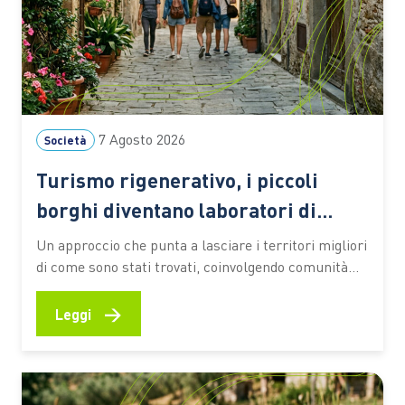
7 Agosto 2026
Società
Turismo rigenerativo, i piccoli
borghi diventano laboratori di
rinascita
Un approccio che punta a lasciare i territori migliori
di come sono stati trovati, coinvolgendo comunità
locali, imprese e visitatori nella valorizzazione delle
identità culturali e nella creazione di nuove
→
Leggi
opportunità economiche Il turismo può contribuire
a “consumare” un territorio oppure a rigenerarlo.
La differenza sta nel modo in cui…