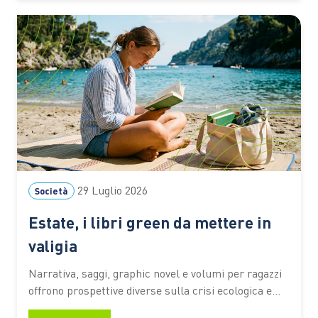
devono infatti fare i conti ogni anno con un lungo
periodo…
29 Luglio 2026
Società
Estate, i libri green da mettere in
valigia
Narrativa, saggi, graphic novel e volumi per ragazzi
offrono prospettive diverse sulla crisi ecologica e
sul rapporto tra persone e ambiente. I titoli