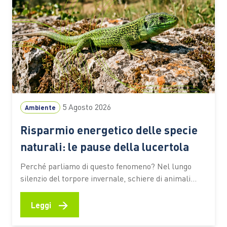
5 Agosto 2026
Ambiente
Risparmio energetico delle specie
naturali: le pause della lucertola
Perché parliamo di questo fenomeno? Nel lungo
silenzio del torpore invernale, schiere di animali
continuano a vivere indisturbati una vita
particolarmente calma e celata, eppure ancora
→
Leggi
scalpitante e desiderosa di tempi migliori. Alle
latitudini italiane, molte categorie della biodiversità