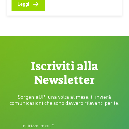
premiati dal Premio Demetra 2026 diventano una
→
Leggi
selezione utile per riflettere su clima, turismo,
natura e giustizia ambientale anche in vacanza C’è
chi mette in valigia un…
Iscriviti alla
Newsletter
SorgeniaUP, una volta al mese, ti invierà
comunicazioni che sono davvero rilevanti per te.