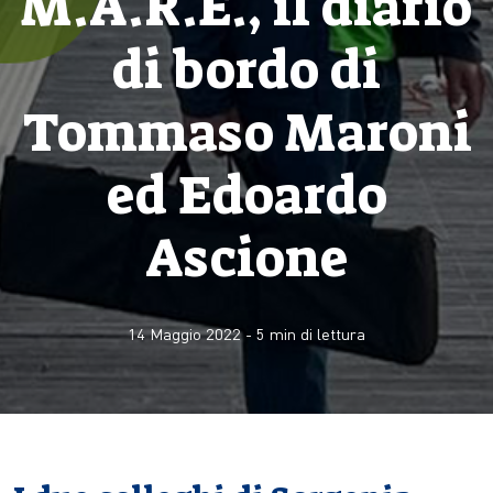
M.A.R.E., il diario
di bordo di
Tommaso Maroni
ed Edoardo
Ascione
14 Maggio 2022
-
5
min di lettura