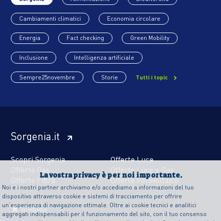
Cambiamenti climatici
Economia circolare
Energia
Fact checking
Green Mobility
Inclusione
Intelligenza artificiale
Sempre25novembre
Storie
Tutti i topic
Sorgenia.it
Scopri Sorgenia
Offerte Luce
Offerte Gas
Offerte Luce e Gas
La vostra privacy è per noi importante.
Offerte Fibra
Offerte Fotovoltaico
Noi e i nostri partner archiviamo e/o accediamo a informazioni del tuo
dispositivo attraverso cookie e sistemi di tracciamento per offrire
un’esperienza di navigazione ottimale. Oltre ai cookie tecnici e analitici
aggregati indispensabili per il funzionamento del sito, con il tuo consenso