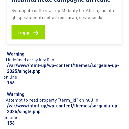
Sviluppato dalla startup Mobility for Africa, facilita
gli spostamenti nelle aree rurali, sostenendo
agricoltura, imprenditoria locale, inclusione
femminile e riduzione delle emissioni In molte aree
→
Leggi
rurali dell’Africa spostarsi rappresenta ancora una
delle principali difficoltà per chi coltiva la terra,
gestisce una piccola attività commerciale o deve
Warning
raggiungere scuole e servizi…
: Undefined array key 0 in
/var/www/html-up/wp-content/themes/sorgenia-up-
2025/single.php
on line
156
Warning
: Attempt to read property "term_id" on null in
/var/www/html-up/wp-content/themes/sorgenia-up-
2025/single.php
on line
156