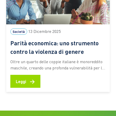
13 Dicembre 2025
Società
Parità economica: uno strumento
contro la violenza di genere
Oltre un quarto delle coppie italiane è monoreddito
maschile, creando una profonda vulnerabilità per le
donne. Garantire libertà e sicurezza significa prima
di tutto assicurare l’indipendenza finanziaria La
→
Leggi
violenza contro le donne è radicata anche nelle
dinamiche economiche. La disparità di potere e di
opportunità tra i generi, unita alla…