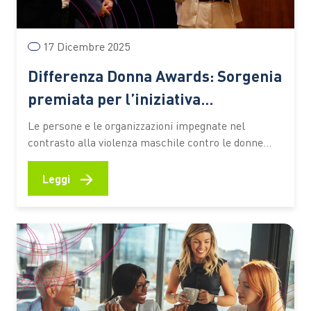
17 Dicembre 2025
Differenza Donna Awards: Sorgenia
premiata per l’iniziativa
#Sempre25novembre
Le persone e le organizzazioni impegnate nel
contrasto alla violenza maschile contro le donne
riunite simbolicamente per una sera: è questo il
senso della cerimonia di assegnazione degli Awards
→
Leggi
2025 di Differenza Donna all’Accademia dei Lincei di
Roma. La presidente di Differenza Donna, Elisa
Ercoli, aprendo la manifestazione, sottolinea come…