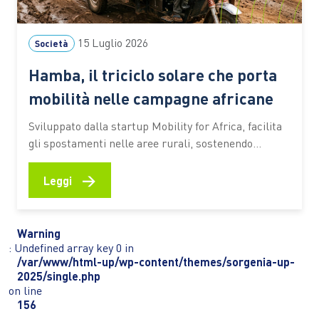
15 Luglio 2026
Società
Hamba, il triciclo solare che porta
mobilità nelle campagne africane
Sviluppato dalla startup Mobility for Africa, facilita
gli spostamenti nelle aree rurali, sostenendo
agricoltura, imprenditoria locale, inclusione
femminile e riduzione delle emissioni In molte aree
→
Leggi
rurali dell’Africa spostarsi rappresenta ancora una
delle principali difficoltà per chi coltiva la terra,
gestisce una piccola attività commerciale o deve
Warning
raggiungere scuole e servizi…
: Undefined array key 0 in
/var/www/html-up/wp-content/themes/sorgenia-up-
2025/single.php
on line
156