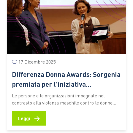
17 Dicembre 2025
Differenza Donna Awards: Sorgenia
premiata per l’iniziativa
#Sempre25novembre
Le persone e le organizzazioni impegnate nel
contrasto alla violenza maschile contro le donne
riunite simbolicamente per una sera: è questo il
senso della cerimonia di assegnazione degli Awards
→
Leggi
2025 di Differenza Donna all’Accademia dei Lincei di
Roma. La presidente di Differenza Donna, Elisa