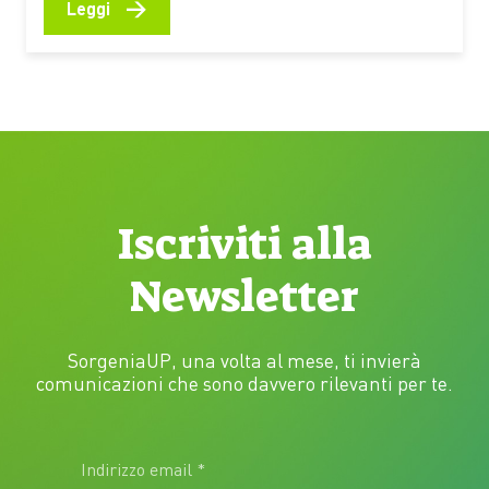
di tutto assicurare l’indipendenza finanziaria La
→
Leggi
violenza contro le donne è radicata anche nelle
dinamiche economiche. La disparità di potere e di
opportunità tra i generi, unita alla…
Iscriviti alla
Newsletter
SorgeniaUP, una volta al mese, ti invierà
comunicazioni che sono davvero rilevanti per te.