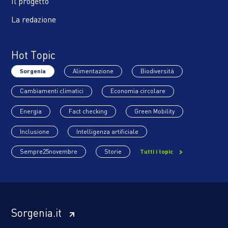
Il progetto
La redazione
Hot Topic
Sorgenia
Alimentazione
Biodiversità
Cambiamenti climatici
Economia circolare
Energia
Fact checking
Green Mobility
Inclusione
Intelligenza artificiale
Sempre25novembre
Storie
Tutti i topic
Sorgenia.it