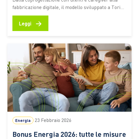
fabbricazione digitale, il modello sviluppato a Torino
è diventato un riferimento per l’accessibilità diffusa
Nata a Torino nel 2014, Hackability ha trasformato
→
Leggi
un’intuizione in un modello riconosciuto di
innovazione sociale: progettare e realizzare soluzioni
per la disabilità partendo dai bisogni concreti delle
persone,…
23 Febbraio 2026
Energia
Bonus Energia 2026: tutte le misure