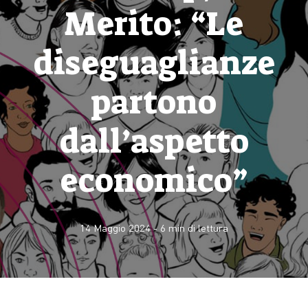
Merito: “Le
diseguaglianze
partono
dall’aspetto
economico”
14 Maggio 2024
-
6
min di lettura