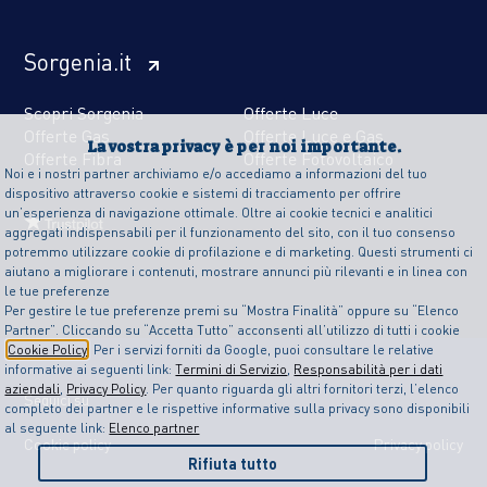
Sorgenia.it
Scopri Sorgenia
Offerte Luce
Offerte Gas
Offerte Luce e Gas
La vostra privacy è per noi importante.
Offerte Fibra
Offerte Fotovoltaico
Noi e i nostri partner archiviamo e/o accediamo a informazioni del tuo
dispositivo attraverso cookie e sistemi di tracciamento per offrire
un’esperienza di navigazione ottimale. Oltre ai cookie tecnici e analitici
aggregati indispensabili per il funzionamento del sito, con il tuo consenso
potremmo utilizzare cookie di profilazione e di marketing. Questi strumenti ci
aiutano a migliorare i contenuti, mostrare annunci più rilevanti e in linea con
le tue preferenze
Per gestire le tue preferenze premi su “Mostra Finalità” oppure su “Elenco
Partner”. Cliccando su “Accetta Tutto” acconsenti all’utilizzo di tutti i cookie
Cookie Policy
. Per i servizi forniti da Google, puoi consultare le relative
informative ai seguenti link:
Termini di Servizio
,
Responsabilità per i dati
aziendali
,
Privacy Policy
. Per quanto riguarda gli altri fornitori terzi, l’elenco
Seguici su
completo dei partner e le rispettive informative sulla privacy sono disponibili
al seguente link:
Elenco partner
Cookie policy
Privacy policy
Rifiuta tutto