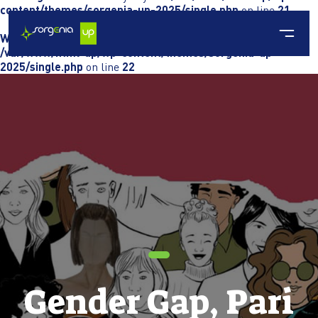
content/themes/sorgenia-up-2025/single.php
on line
21
Warning
: Attempt to read property "term_id" on null in
/var/www/html-up/wp-content/themes/sorgenia-up-
2025/single.php
on line
22
Gender Gap, Pari