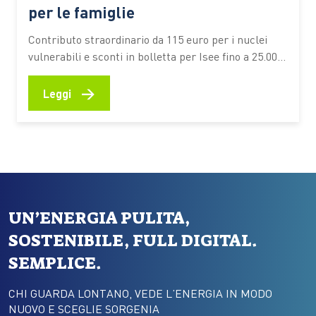
per le famiglie
Contributo straordinario da 115 euro per i nuclei
vulnerabili e sconti in bolletta per Isee fino a 25.000
euro nel biennio 2026-2027 Nel 2026 il costo
dell’energia è una delle voci che pesano di più sui
→
Leggi
bilanci delle famiglie. I prezzi restano elevati e la
loro instabilità rende più difficile…
UN’ENERGIA PULITA,
SOSTENIBILE, FULL DIGITAL.
SEMPLICE.
CHI GUARDA LONTANO, VEDE L’ENERGIA IN MODO
NUOVO E SCEGLIE SORGENIA