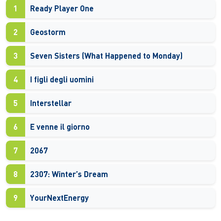
1
Ready Player One
2
Geostorm
3
Seven Sisters (What Happened to Monday)
4
I figli degli uomini
5
Interstellar
6
E venne il giorno
7
2067
8
2307: Winter’s Dream
9
YourNextEnergy