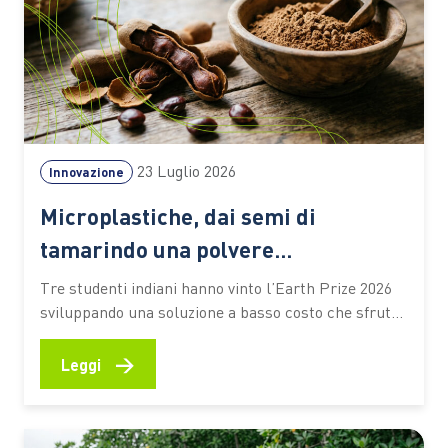
23 Luglio 2026
Innovazione
Microplastiche, dai semi di
tamarindo una polvere
biodegradabile che depura l’acqua
Tre studenti indiani hanno vinto l’Earth Prize 2026
senza elettricità
sviluppando una soluzione a basso costo che sfrutta
materiali naturali e particelle magnetiche per
catturare gli inquinanti. Un’idea che potrebbe
→
Leggi
ampliare l’accesso alle tecnologie di trattamento
anche nelle aree con risorse limitate Un seme di
tamarindo, una polvere biodegradabile e un