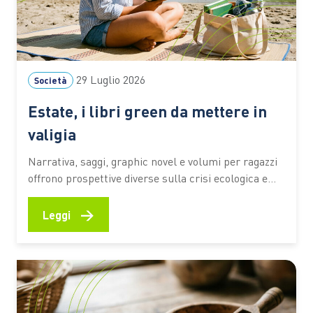
29 Luglio 2026
Società
Estate, i libri green da mettere in
valigia
Narrativa, saggi, graphic novel e volumi per ragazzi
offrono prospettive diverse sulla crisi ecologica e
sul rapporto tra persone e ambiente. I titoli
premiati dal Premio Demetra 2026 diventano una
→
Leggi
selezione utile per riflettere su clima, turismo,
natura e giustizia ambientale anche in vacanza C’è
chi mette in valigia un…