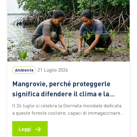
sistema…
21 Luglio 2026
Ambiente
Mangrovie, perché proteggerle
significa difendere il clima e la
biodiversità
Il 26 luglio si celebra la Giornata mondiale dedicata
a queste foreste costiere, capaci di immagazzinare
CO2, attenuare gli effetti degli eventi estremi e
sostenere la vita e le economie di milioni di persone
→
Leggi
Le mangrovie occupano una sottile fascia lungo le