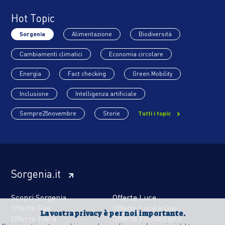
Hot Topic
Sorgenia
Alimentazione
Biodiversità
Cambiamenti climatici
Economia circolare
Energia
Fact checking
Green Mobility
Inclusione
Intelligenza artificiale
Sempre25novembre
Storie
Tutti i topic
Sorgenia.it
Scopri Sorgenia
Offerte Luce
Offerte Gas
Offerte Luce e Gas
La vostra privacy è per noi importante.
Offerte Fibra
Offerte Fotovoltaico