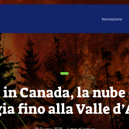
Innovazione
 in Canada, la nube
ia fino alla Valle d
18 Giugno 2025
-
4
min di lettura