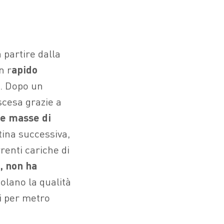
 partire dalla
n r
apido
5. Dopo un
scesa grazie a
le masse di
ttina successiva,
renti cariche di
o, non ha
olano la qualità
i per metro