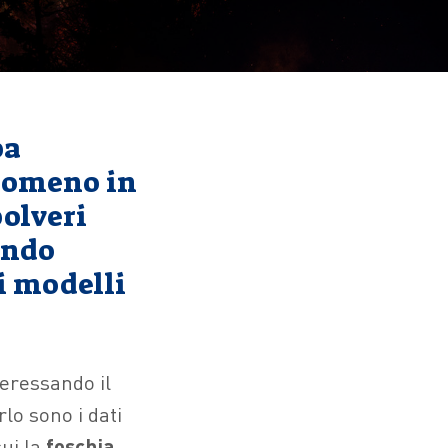
pa
enomeno in
polveri
ando
i modelli
eressando il
o sono i dati
cui la
foschia