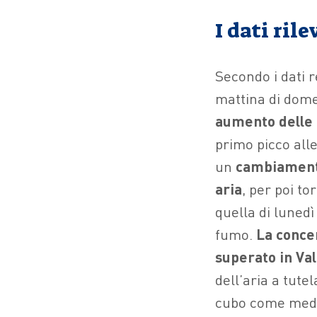
I dati ril
Secondo i dati r
mattina di domen
aumento delle p
primo picco alle
un
cambiamento
aria
, per poi to
quella di luned
fumo.
La concen
superato in Val
dell’aria a tut
cubo come media