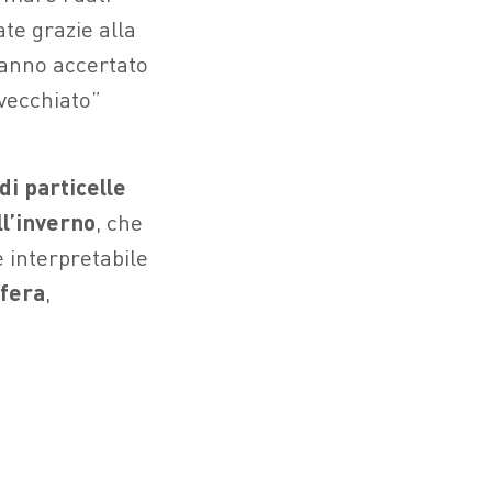
ate grazie alla
anno accertato
nvecchiato”
di particelle
ll’inverno
, che
 interpretabile
sfera
,