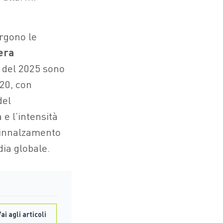
ergono le
era
 del 2025 sono
020, con
del
 e l’intensità
 innalzamento
ia globale.
ai agli articoli