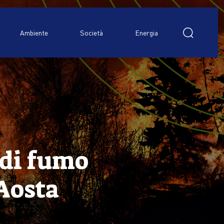
Ricerca
per:
Ambiente
Società
Energia
 di fumo
’Aosta