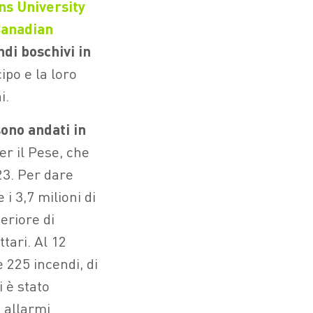
ns University
anadian
di boschivi in
cipo e la loro
i.
sono andati in
er il Pese, che
23. Per dare
i 3,7 milioni di
eriore di
tari. Al 12
e 225 incendi, di
i è stato
 allarmi