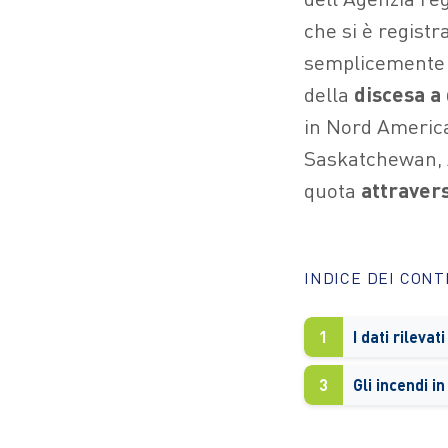
che si è registr
semplicemente c
della
discesa a 
in Nord America
Saskatchewan, Al
quota
attravers
INDICE DEI CON
1
I dati rilevat
3
Gli incendi i