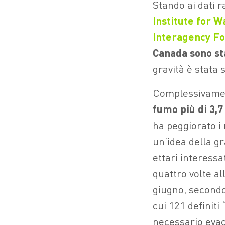
Stando ai dati r
Institute for 
Interagency Fo
Canada
sono st
gravità è stata 
Complessivament
fumo più di 3,7 
ha peggiorato i
un’idea della gr
ettari interess
quattro volte al
giugno, secondo 
cui 121 definiti
necessario evac