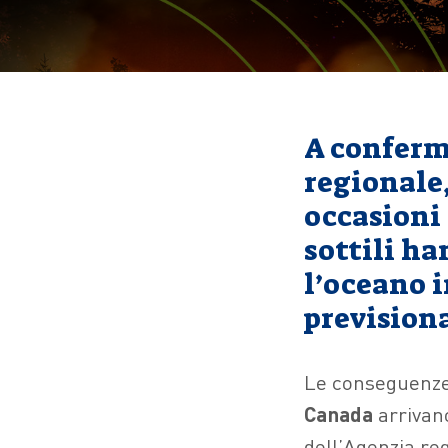
A conferma
regionale,
occasioni 
sottili ha
l’oceano 
previsiona
Le conseguenze 
Canada
arrivano
dell’Agenzia re