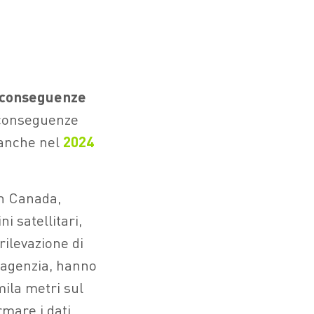
conseguenze
e conseguenze
i anche nel
2024
in Canada,
i satellitari,
rilevazione di
l’agenzia, hanno
mila metri sul
rmare i dati