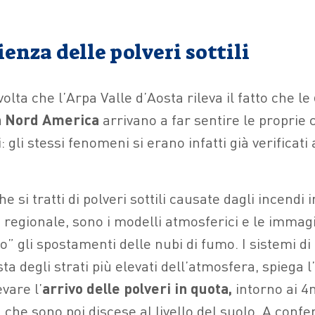
enza delle polveri sottili
olta che l’Arpa Valle d’Aosta rileva il fatto che le
in Nord America
arrivano a far sentire le propri
: gli stessi fenomeni si erano infatti già verificat
 si tratti di polveri sottili causate dagli incendi 
 regionale, sono i modelli atmosferici e le immagin
” gli spostamenti delle nubi di fumo. I sistemi di 
ta degli strati più elevati dell’atmosfera, spiega 
vare l’
arrivo delle polveri in quota,
intorno ai 4
, che sono poi discese al livello del suolo. A confe