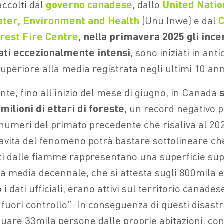
accolti dal
governo canadese
, dallo
United Natio
Water, Environment and Health
(Unu Inwe) e dal
C
rest Fire Centre
,
nella primavera 2025 gli incen
ati eccezionalmente intensi
, sono iniziati in anti
superiore alla media registrata negli ultimi 10 ann
e, fino all’inizio del mese di giugno, in Canada
milioni di ettari di foreste
, un record negativo p
 numeri del primato precedente che risaliva al 20
avità del fenomeno potrà bastare sottolineare che 
ati dalle fiamme rappresentano una superficie sup
la media decennale, che si attesta sugli 800mila et
i dati ufficiali, erano attivi sul territorio canades
 “fuori controllo”. In conseguenza di questi disastr
uare 33mila persone dalle proprie abitazioni, con