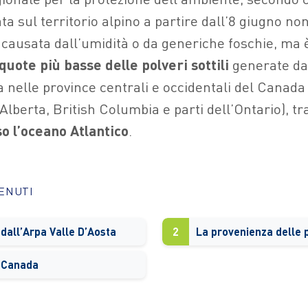
ata sul territorio alpino a partire dall’8 giugno no
ausata dall’umidità o da generiche foschie, ma è 
quote più basse delle polveri sottili
generate dai
 nelle province centrali e occidentali del Canada
berta, British Columbia e parti dell’Ontario), tra
o l’oceano Atlantico
.
TENUTI
i dall’Arpa Valle D’Aosta
2
La provenienza delle po
n Canada