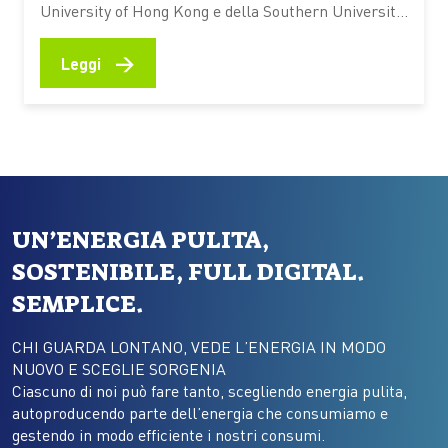
University of Hong Kong e della Southern University
of Science and Technology di Shenzhen usa sali di
magnesio e calcio, simili a quelli della salamoia
→
Leggi
alimentare Una batteria ispirata al tofu può
sembrare una trovata curiosa, ma dietro la
suggestione c’è una ricerca…
UN’ENERGIA PULITA,
SOSTENIBILE, FULL DIGITAL.
SEMPLICE.
CHI GUARDA LONTANO, VEDE L’ENERGIA IN MODO
NUOVO E SCEGLIE SORGENIA
Ciascuno di noi può fare tanto, scegliendo energia pulita,
autoproducendo parte dell’energia che consumiamo e
gestendo in modo efficiente i nostri consumi.