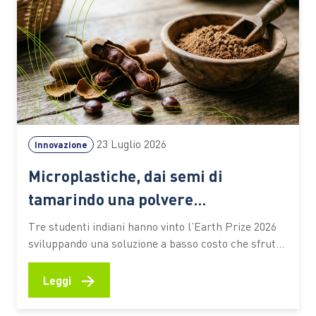
23 Luglio 2026
Innovazione
Microplastiche, dai semi di
tamarindo una polvere
biodegradabile che depura l’acqua
Tre studenti indiani hanno vinto l’Earth Prize 2026
senza elettricità
sviluppando una soluzione a basso costo che sfrutta
materiali naturali e particelle magnetiche per
catturare gli inquinanti. Un’idea che potrebbe
→
Leggi
ampliare l’accesso alle tecnologie di trattamento
anche nelle aree con risorse limitate Un seme di