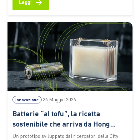
producono meno La crescita delle fonti rinnovabili è
→
Leggi
una delle principali leve della transizione
energetica. Sole e vento permettono di produrre
elettricità pulita, ma hanno una caratteristica con…
26 Maggio 2026
Innovazione
Batterie “al tofu”, la ricetta
sostenibile che arriva da Hong
Kong
Un prototipo sviluppato dai ricercatori della City