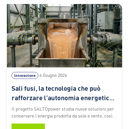
tamarindo, una polvere biodegradabile e un
sistema…
6 Giugno 2026
Innovazione
Sali fusi, la tecnologia che può
rafforzare l’autonomia energetica
europea
Il progetto SALTOpower studia nuove soluzioni per
conservare l’energia prodotta da sole e vento, così
da renderla disponibile anche quando le rinnovabili