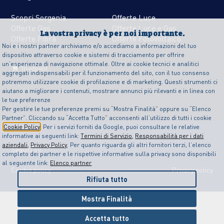
Scopri Sorgenia
Offerte Luce
Offerte Gas
Offerte Luce e Gas
La vostra privacy è per noi importante.
Offerte Fibra
Offerte Fotovoltaico
Noi e i nostri partner archiviamo e/o accediamo a informazioni del tuo
dispositivo attraverso cookie e sistemi di tracciamento per offrire
un’esperienza di navigazione ottimale. Oltre ai cookie tecnici e analitici
aggregati indispensabili per il funzionamento del sito, con il tuo consenso
potremmo utilizzare cookie di profilazione e di marketing. Questi strumenti ci
aiutano a migliorare i contenuti, mostrare annunci più rilevanti e in linea con
le tue preferenze
Per gestire le tue preferenze premi su “Mostra Finalità” oppure su “Elenco
Partner”. Cliccando su “Accetta Tutto” acconsenti all’utilizzo di tutti i cookie
Cookie Policy
. Per i servizi forniti da Google, puoi consultare le relative
informative ai seguenti link:
Termini di Servizio
,
Responsabilità per i dati
aziendali
,
Privacy Policy
. Per quanto riguarda gli altri fornitori terzi, l’elenco
Seguici su
completo dei partner e le rispettive informative sulla privacy sono disponibili
al seguente link:
Elenco partner
Cookie policy
Privacy policy
Rifiuta tutto
Mostra Finalità
Accetta tutto