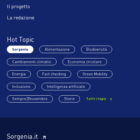
Il progetto
La redazione
Hot Topic
Sorgenia
Alimentazione
Biodiversità
Cambiamenti climatici
Economia circolare
Energia
Fact checking
Green Mobility
Inclusione
Intelligenza artificiale
Sempre25novembre
Storie
Tutti i topic
Sorgenia.it