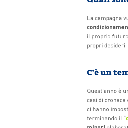
La campagna vu
condizionament
il proprio futuro
propri desideri.
C’è un te
Quest’anno è un
casi di cronaca
ci hanno impost
terminando il “
minori
elaborat