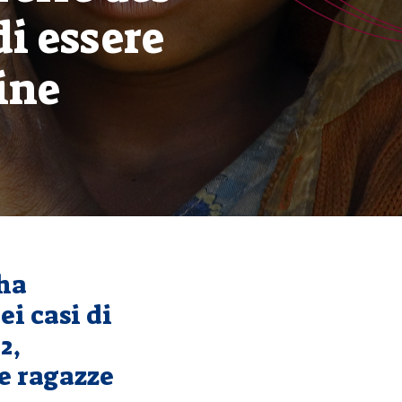
i essere
ine
 ha
ei casi di
2,
 e ragazze