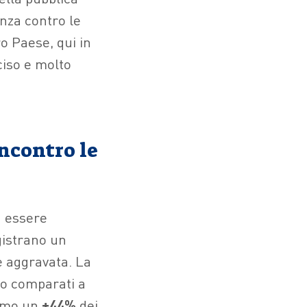
nza contro le
o Paese, qui in
ciso e molto
incontro le
 essere
gistrano un
e aggravata. La
tto comparati a
iamo un
+44%
dei