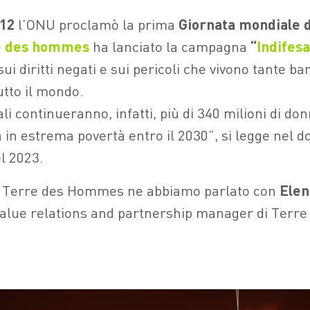
012
l’ONU proclamò la prima
Giornata mondiale 
e des hommes
ha lanciato la campagna
“
Indifesa
ui diritti negati e sui pericoli che vivono tante ba
utto il mondo.
ali continueranno, infatti, più di 340 milioni di d
in estrema povertà entro il 2030”, si legge nel d
l 2023.
 di Terre des Hommes ne abbiamo parlato con
Elen
 value relations and partnership manager di Ter