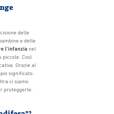
unge
cisione delle
 bambine e delle
e l’infanzia
nel
 piccole. Così
ativa. Grazie al
io significato:
ltra ci siamo
er proteggerle.
ndifesa”?