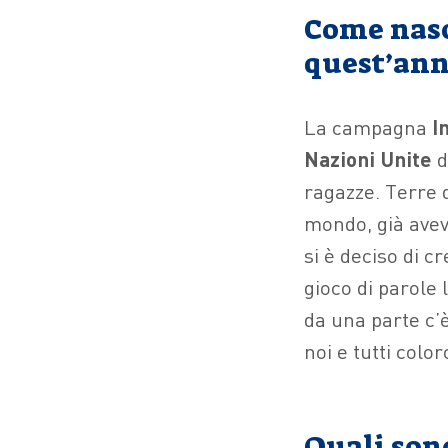
Come nasc
quest’ann
La campagna
I
Nazioni Unite
d
ragazze. Terre 
mondo, già avev
si è deciso di c
gioco di parole
da una parte c’è
noi e tutti color
Quali sono