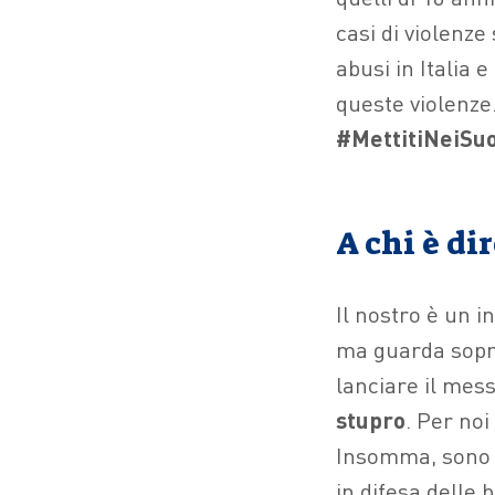
casi di violenze
abusi in Italia e 
queste violenze
#MettitiNeiSu
A chi è d
Il nostro è un in
ma guarda sopra
lanciare il mess
stupro
. Per no
Insomma, sono a
in difesa delle