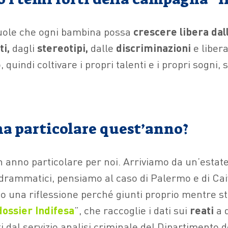
ole che ogni bambina possa
crescere libera dal
i,
dagli
stereotipi,
dalle
discriminazioni
e liber
, quindi coltivare i propri talenti e i propri sogni,
ma particolare quest’anno?
 anno particolare per noi. Arriviamo da un’estat
 drammatici, pensiamo al caso di Palermo e di Ca
o una riflessione perché giunti proprio mentre 
dossier Indifesa
”, che raccoglie i dati sui
reati
a 
i dal servizio analisi criminale del Dipartimento d