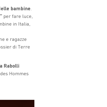
delle bambine
.
”
per fare luce,
mbine in Italia,
onne e ragazze
ossier di Terre
a Rabolli
re des Hommes