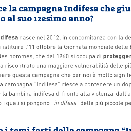
e la campagna Indifesa che gi
o al suo 12esimo anno?
ndifesa
nasce nel 2012, in concomitanza con la de
i istituire l’11 ottobre la Giornata mondiale delle
des hommes, che dal 1960 si occupa di
protegger
a riscontrato una maggiore vulnerabilità delle più
reare questa campagna che per noi è molto signific
 la campagna “Indifesa” riesce a contenere un dopp
 la bambina indifesa di fronte alla violenza, dall’a
o i quali si pongono “
in difesa
” delle più piccole p
 i temi forti della campagna “I