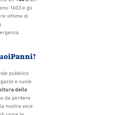
sono 1603 e gli
e vittime di
g
mergenza.
SuoiPanni?
rande pubblico
agazze e vuole
ltura dello
po da perdere.
la nostra voce
di unire le