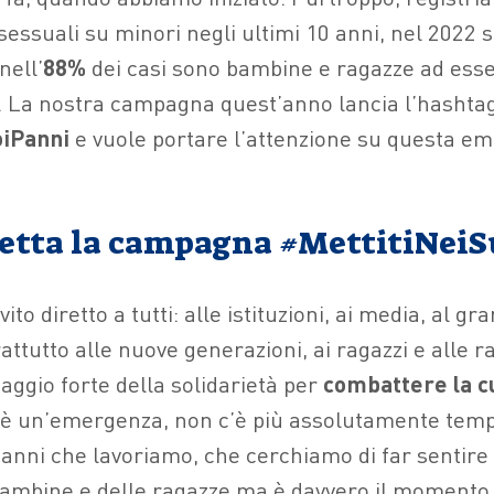
 sessuali su minori negli ultimi 10 anni, nel 2022 
nell’
88%
dei casi sono bambine e ragazze ad esser
. La nostra campagna quest’anno lancia l’hashta
oiPanni
e vuole portare l’attenzione su questa e
iretta la campagna #MettitiNei
vito diretto a tutti: alle istituzioni, ai media, al g
ttutto alle nuove generazioni, ai ragazzi e alle r
aggio forte della solidarietà per
combattere la cu
i è un’emergenza, non c’è più assolutamente tem
nni che lavoriamo, che cerchiamo di far sentire 
 bambine e delle ragazze ma è davvero il momento 