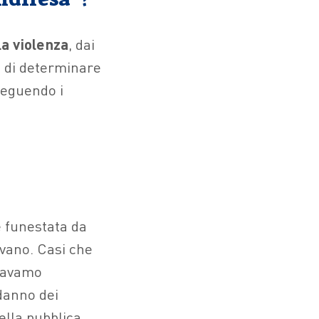
la violenza
, dai
a di determinare
 seguendo i
e funestata da
ivano. Casi che
stavamo
danno dei
ella pubblica