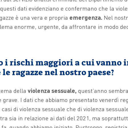
 questi dati evidenziano e confermano che la viole
gazze è una vera e propria
emergenza.
Nel nostr
oblema enorme, urgente, da affrontare in modo de
 i rischi maggiori a cui vanno 
le ragazze nel nostro paese?
 tema della
violenza sessuale,
quest’anno sembra
 grave. I dati che abbiamo presentato venerdì re
 casi di violenza sessuale che di violenza sessual
stra sia in relazione ai dati del 2021, ma soprattu
ni fa, quando abbiamo iniziato. Purtroppo, registr