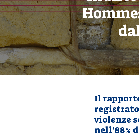
Hommes 
da
Il rappor
registrato
violenze s
nell’88% d