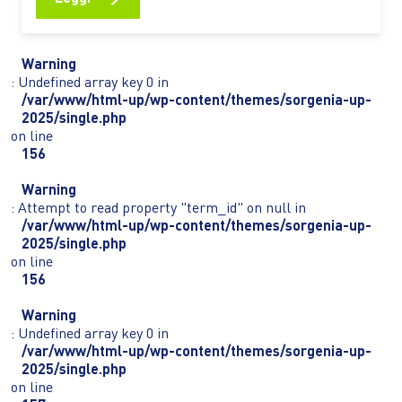
rurali dell’Africa spostarsi rappresenta ancora una
delle principali difficoltà per chi coltiva la terra,
gestisce una piccola attività commerciale o deve
Warning
raggiungere scuole e servizi…
: Undefined array key 0 in
/var/www/html-up/wp-content/themes/sorgenia-up-
2025/single.php
on line
156
Warning
: Attempt to read property "term_id" on null in
/var/www/html-up/wp-content/themes/sorgenia-up-
2025/single.php
on line
156
Warning
: Undefined array key 0 in
/var/www/html-up/wp-content/themes/sorgenia-up-
2025/single.php
on line