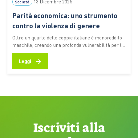
13 Dicembre 2025
Società
Parità economica: uno strumento
contro la violenza di genere
Oltre un quarto delle coppie italiane è monoreddito
maschile, creando una profonda vulnerabilità per le
donne. Garantire libertà e sicurezza significa prima
di tutto assicurare l’indipendenza finanziaria La
→
Leggi
violenza contro le donne è radicata anche nelle
dinamiche economiche. La disparità di potere e di
opportunità tra i generi, unita alla…
Iscriviti alla