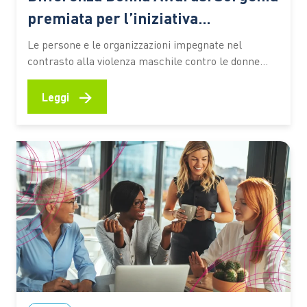
premiata per l’iniziativa
#Sempre25novembre
Le persone e le organizzazioni impegnate nel
contrasto alla violenza maschile contro le donne
riunite simbolicamente per una sera: è questo il
senso della cerimonia di assegnazione degli Awards
→
Leggi
2025 di Differenza Donna all’Accademia dei Lincei di
Roma. La presidente di Differenza Donna, Elisa
Ercoli, aprendo la manifestazione, sottolinea come…