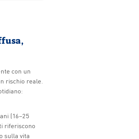
ffusa,
ente con un
n rischio reale.
tidiano:
vani (16–25
ti riferiscono
 sulla vita