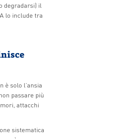
 degradarsi) il
 lo include tra
inisce
n è solo l’ansia
(non passare più
umori, attacchi
ione sistematica