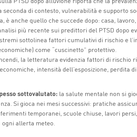
sulla PTSD dopo alluvione riporta che la prevale
 a seconda di contesto, vulnerabilità e supporto so
la, è anche quello che succede dopo: casa, lavoro,
nalisi più recente sui predittori del PTSD dopo ev
tremi sottolinea fattori cumulativi di rischio e l
economiche) come “cuscinetto” protettivo.
cendi, la letteratura evidenzia fattori di rischio r
economiche, intensità dell’esposizione, perdita di 
pesso sottovalutato:
la salute mentale non si gio
za. Si gioca nei mesi successivi: pratiche assicur
ferimenti temporanei, scuole chiuse, lavori persi,
ogni allerta meteo.