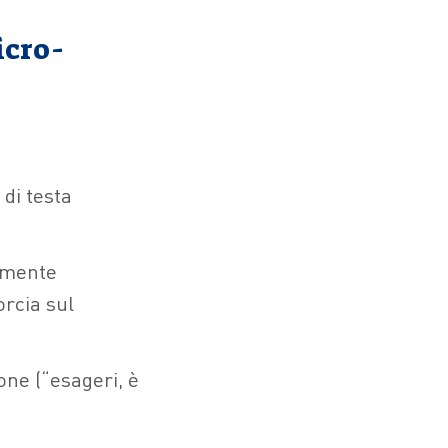
icro-
 di testa
amente
orcia sul
ione (“esageri, è