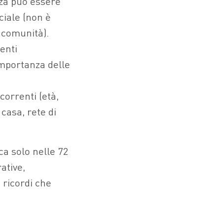
nza può essere
ciale (non è
 comunità).
enti
’importanza delle
icorrenti (età,
casa, rete di
ca solo nelle 72
ative,
 ricordi che