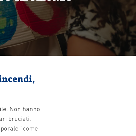
incendi,
vile. Non hanno
ri bruciati.
emporale “come