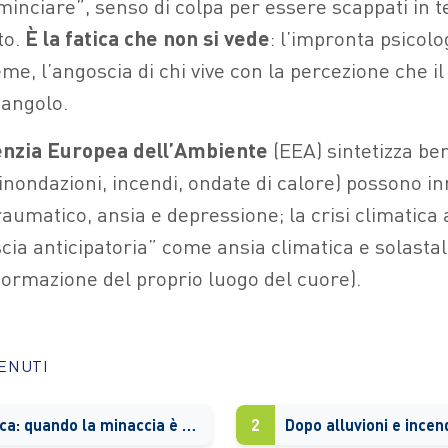
minciare”, senso di colpa per essere scappati in 
to.
È la fatica che non si vede
: l’impronta psicolo
ieme, l’angoscia di chi vive con la percezione che il
’angolo.
nzia Europea dell’Ambiente
(EEA) sintetizza ben
(inondazioni, incendi, ondate di calore) possono i
raumatico, ansia e depressione; la crisi climatic
ia anticipatoria” come ansia climatica e solastalg
sformazione del proprio luogo del cuore).
TENUTI
Ansia climatica: quando la minaccia è diffusa, continua, “senza fine”
2