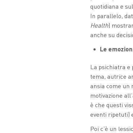
quotidiana e sul
In parallelo, da
Health
) mostran
anche su decisio
Le emozioni
La psichiatra e 
tema, autrice a
ansia come un m
motivazione all
è che questi vis
eventi ripetuti)
Poi c’è un less