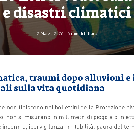
e disastri climatici
2 Marzo 2026
-
6
min di lettura
matica, traumi dopo alluvioni e 
ali sulla vita quotidiana
he non finiscono nei bollettini della Protezione ci
 non si misurano in millimetri di pioggia o in etta
insonnia, ipervigilanza, irritabilità, paura del t