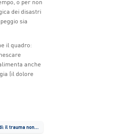
tempo, o per non
gica dei disastri
 peggio sia
e il quadro:
nnescare
a alimenta anche
ia (il dolore
Dopo alluvioni e incendi: il trauma non finisce quando l’acqua si ritira