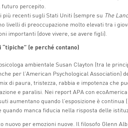
 futuro percepito.
ti più recenti sugli Stati Uniti (sempre su
The Lanc
o livelli di preoccupazione molto elevati tra i giov
ni importanti (dove vivere, se avere figli).
 “tipiche” (e perché contano)
psicologa ambientale Susan Clayton (tra le princi
nche per l’American Psychological Association) de
ix di paura, tristezza, rabbia e impotenza che può
’azione e paralisi. Nei report APA con ecoAmerica,
suti aumentano quando l’esposizione è continua (n
 e quando manca fiducia nella risposta delle istituz
ico nuovo per emozioni nuove. Il filosofo Glenn Al