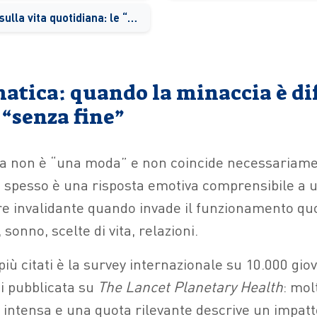
Impatti reali sulla vita quotidiana: le “micro-fratture” che cambiano tutto
matica: quando la minaccia è di
 “senza fine”
ca non è “una moda” e non coincide necessariam
o: spesso è una risposta emotiva comprensibile a u
e invalidante quando invade il funzionamento quo
sonno, scelte di vita, relazioni.
più citati è la survey internazionale su 10.000 gio
si pubblicata su
The Lancet Planetary Health
: mol
intensa e una quota rilevante descrive un impatto