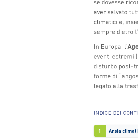
se dovesse rico
aver salvato tut
climatici e, ins
sempre dietro l
In Europa, l’
Age
eventi estremi 
disturbo post-t
forme di “angosc
legato alla tra
INDICE DEI CON
1