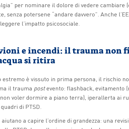
lgia” per nominare il dolore di vedere cambiare (o
e, senza potersene “andare davvero”. Anche l’EEA
a leggere l’impatto psicosociale.
ioni e incendi: il trauma non f
cqua si ritira
estremo è vissuto in prima persona, il rischio no
 ma il trauma
post
evento: flashback, evitamento 
 non voler dormire a piano terra), iperallerta ai r
a quadri di PTSD.
 aiutano a capire l’ordine di grandezza: una revis