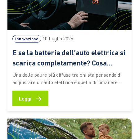
10 Luglio 2026
Innovazione
E se la batteria dell’auto elettrica si
scarica completamente? Cosa
succede davvero
Una delle paure più diffuse tra chi sta pensando di
acquistare un’auto elettrica è quella di rimanere
improvvisamente senza energia durante un viaggio.
È una preoccupazione comprensibile: con un’auto a
→
Leggi
benzina o diesel basta fermarsi al distributore più
vicino, mentre con un veicolo elettrico molti
immaginano scenari complicati e il…