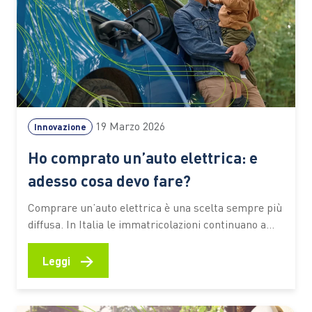
19 Marzo 2026
Innovazione
Ho comprato un’auto elettrica: e
adesso cosa devo fare?
Comprare un’auto elettrica è una scelta sempre più
diffusa. In Italia le immatricolazioni continuano a
crescere e l’offerta di modelli aumenta
rapidamente, rendendo la mobilità elettrica
→
Leggi
accessibile a un pubblico sempre più ampio. Ma
dopo la firma del contratto nasce spesso una
domanda molto concreta: una volta acquistata l’auto