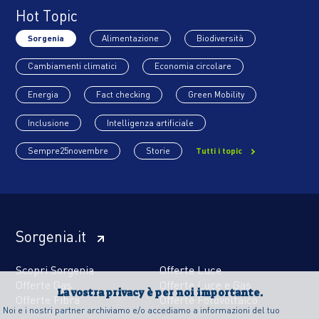
Hot Topic
Sorgenia
Alimentazione
Biodiversità
Cambiamenti climatici
Economia circolare
Energia
Fact checking
Green Mobility
Inclusione
Intelligenza artificiale
Sempre25novembre
Storie
Tutti i topic
Sorgenia.it
Scopri Sorgenia
Offerte Luce
Offerte Gas
Offerte Luce e Gas
La vostra privacy è per noi importante.
Offerte Fibra
Offerte Fotovoltaico
Noi e i nostri partner archiviamo e/o accediamo a informazioni del tuo