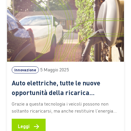
elettrica,…
5 Maggio 2025
Innovazione
Auto elettriche, tutte le nuove
opportunità della ricarica
bidirezionale
Grazie a questa tecnologia i veicoli possono non
soltanto ricaricarsi, ma anche restituire l’energia
accumulata agli edifici o direttamente alla rete
elettrica. L’esordio “ufficiale” potrebbe avvenire nel
→
Leggi