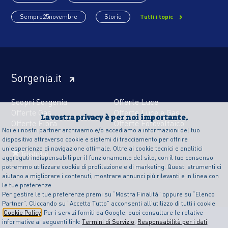
Sempre25novembre
Storie
Tutti i topic
Sorgenia.it
Scopri Sorgenia
Offerte Luce
Offerte Gas
Offerte Luce e Gas
La vostra privacy è per noi importante.
Offerte Fibra
Offerte Fotovoltaico
Noi e i nostri partner archiviamo e/o accediamo a informazioni del tuo
dispositivo attraverso cookie e sistemi di tracciamento per offrire
un’esperienza di navigazione ottimale. Oltre ai cookie tecnici e analitici
aggregati indispensabili per il funzionamento del sito, con il tuo consenso
potremmo utilizzare cookie di profilazione e di marketing. Questi strumenti ci
aiutano a migliorare i contenuti, mostrare annunci più rilevanti e in linea con
le tue preferenze
Per gestire le tue preferenze premi su “Mostra Finalità” oppure su “Elenco
Partner”. Cliccando su “Accetta Tutto” acconsenti all’utilizzo di tutti i cookie
Cookie Policy
. Per i servizi forniti da Google, puoi consultare le relative
informative ai seguenti link:
Termini di Servizio
,
Responsabilità per i dati