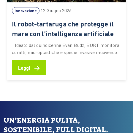
12 Giugno 2026
Innovazione
Il robot-tartaruga che protegge il
mare con l’intelligenza artificiale
Ideato dal quindicenne Evan Budz, BURT monitora
coralli, microplastiche e specie invasive muovendosi
sott’acqua con delicatezza. Il progetto si è
aggiudicato uno dei premi dell’edizione 2025 dello
→
Leggi
European Union Contest for Young Scientists Tutto
è nato durante un campeggio, dall’osservazione di
una tartaruga azzannatrice che si muoveva con
naturalezza nell’acqua.…
UN’ENERGIA PULITA,
SOSTENIBILE, FULL DIGITAL.