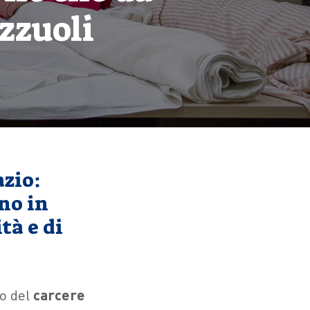
ozzuoli
azio:
no in
tà e di
no del
carcere