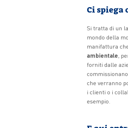
Ci spiega 
Si tratta di un 
mondo della mod
manifattura che
ambientale
, p
forniti dalle az
commissionano 
che verranno poi
i clienti o i col
esempio.