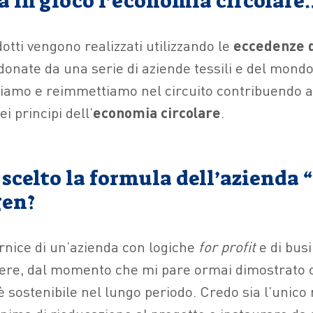
ra in gioco l’economia circolare
dotti vengono realizzati utilizzando le
eccedenze d
donate da una serie di aziende tessili e del mond
riamo e reimmettiamo nel circuito contribuendo al 
i principi dell’
economia circolare
.
scelto la formula dell’azienda “
gen?
rnice di un’azienda con logiche
for profit
e di busi
ere, dal momento che mi pare ormai dimostrato 
 è sostenibile nel lungo periodo. Credo sia l’unic