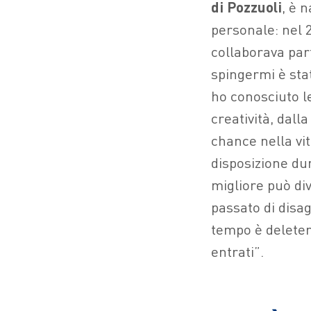
di Pozzuoli
, è 
personale: nel 2
collaborava par
spingermi è sta
ho conosciuto le
creatività, dall
chance nella vi
disposizione du
migliore può di
passato di disa
tempo è deleteri
entrati”.