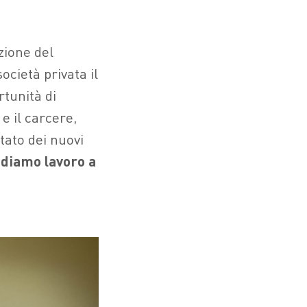
zione del
cietà privata il
rtunità di
e il carcere,
ato dei nuovi
i
diamo lavoro a