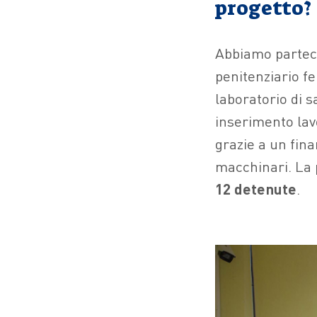
progetto?
Abbiamo parteci
penitenziario fe
laboratorio di s
inserimento lavo
grazie a un fin
macchinari. La 
12 detenute
.