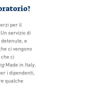
oratorio?
rzi per il
. Un servizio di
 detenute, e
he ci vengono
 che ci
ng
Made in Italy,
per i dipendenti,
are qualche