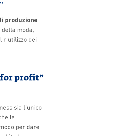
…
i produzione
o della moda,
riutilizzo dei
for profit”
ness sia l’unico
che la
o modo per dare