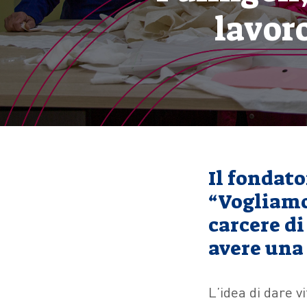
lavoro
Il fondat
“Vogliamo
carcere di
avere una
L’idea di dare v