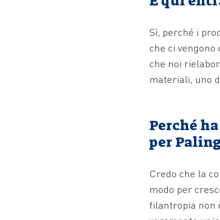
E qui ent
Sì, perché i pro
che ci vengono 
che noi rielabo
materiali, uno de
Perché ha 
per Palin
Credo che la co
modo per cresc
filantropia non