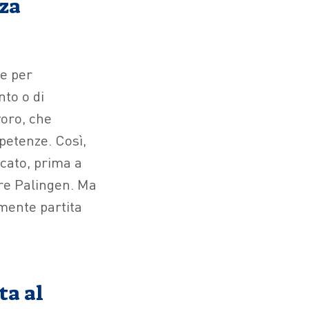
nza
ce per
nto o di
voro, che
petenze. Così,
cato, prima a
are Palingen. Ma
amente partita
ta al