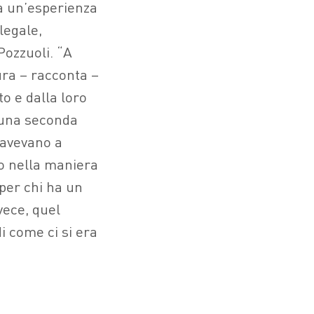
da un’esperienza
legale,
ozzuoli. “A
ura – racconta –
o e dalla loro
e una seconda
 avevano a
to nella maniera
per chi ha un
vece, quel
i come ci si era