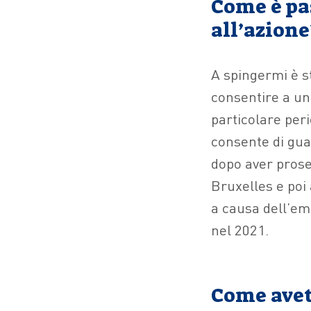
Come è pa
all’azione
A spingermi è s
consentire a un
particolare peric
consente di gu
dopo aver prose
Bruxelles e poi
a causa dell’eme
nel 2021.
Come avete