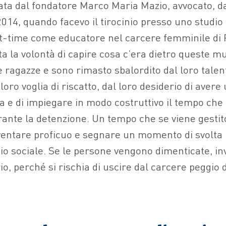
nata dal fondatore Marco Maria Mazio, avvocato, 
014, quando facevo il tirocinio presso uno studio 
t-time come educatore nel carcere femminile di P
ta la volontà di capire cosa c’era dietro queste m
 ragazze e sono rimasto sbalordito dal loro talent
a loro voglia di riscatto, dal loro desiderio di aver
ta e di impiegare in modo costruttivo il tempo che
rante la detenzione. Un tempo che se viene gesti
ventare proficuo e segnare un momento di svolta 
gio sociale. Se le persone vengono dimenticate, in
o, perché si rischia di uscire dal carcere peggio d