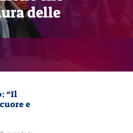
aura delle
: “Il
 cuore e