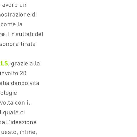
 avere un
mostrazione di
 come la
re
. I risultati del
sonora tirata
RLS
, grazie alla
involto 20
alia dando vita
nologie
volta con il
l quale ci
dall’ideazione
uesto, infine,