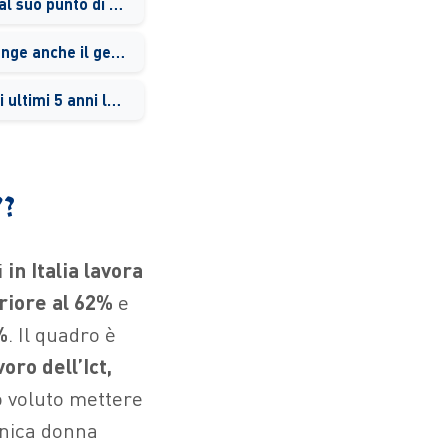
Può spiegarci qual è dal suo punto di vista il valore aggiunto di Donne 4.0?
A tutto questo si aggiunge anche il gender dream gap, che inizia da bambine.
Come è cambiata negli ultimi 5 anni la sensibilità collettiva attorno ai temi del gender gap?
”?
i
in Italia lavora
riore al 62%
e
%
. Il quadro è
oro dell’Ict,
ho voluto mettere
’unica donna