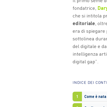
Il primo seme d
fondatrice,
Dary
che si intitola p
editoriale
, oltr
era di spiegare 
sottolinea duran
del digitale e d
intelligenza art
digital gap”.
INDICE DEI CON
1