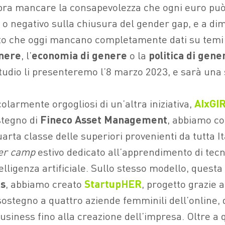
bra mancare la consapevolezza che ogni euro può
o o negativo sulla chiusura del gender gap, e a di
atto che oggi mancano completamente dati su temi
enere
, l’
economia di genere
o la
politica di gene
tudio li presenteremo l’8 marzo 2023, e sarà una 
olarmente orgogliosi di un’altra iniziativa,
AIxGI
stegno di
Fineco Asset Management
, abbiamo co
arta classe delle superiori provenienti da tutta It
r camp
estivo dedicato all’apprendimento di tec
telligenza artificiale. Sullo stesso modello, questa 
s
, abbiamo creato
StartupHER
, progetto grazie a
ostegno a quattro aziende femminili dell’online, 
usiness fino alla creazione dell’impresa. Oltre a q