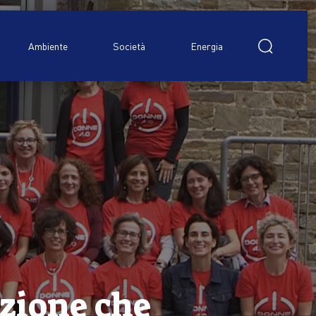
Ricerca
per:
Ambiente
Società
Energia
azione che