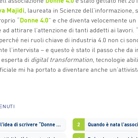
ell’associazione
Donne 4.0
è stato gettato nel 20
a Majidi
, laureata in Scienze dell’informazione, s
roprio “
Donne 4.0
” e che diventa velocemente un
e ad attirare l’attenzione di tanti addetti ai lavori.
perché nei ruoli chiave di industria 4.0 non ci so
te l’intervista – e questo è stato il passo che da 
a esperta di
digital transformation
, tecnologie abil
ificiale mi ha portato a diventare anche un’attivis
TENUTI
Come è nata l’idea di scrivere “Donne 4.0”?
2