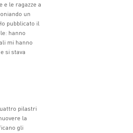
ne e le ragazze a
Coniando un
Ho pubblicato il
ale: hanno
quali mi hanno
e si stava
attro pilastri
muovere la
ficano gli