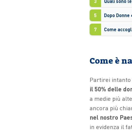
3
5
7
Come è nat
Partirei intanto
il 50% delle d
a medie più alt
ancora più chia
nel nostro Pae
in evidenza il f