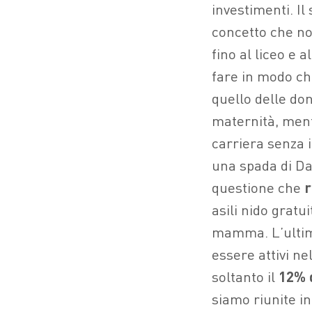
investimenti. I
concetto che no
fino al liceo e a
fare in modo che
quello delle don
maternità, ment
carriera senza 
una spada di Da
questione che
r
asili nido gratu
mamma. L’ultimo
essere attivi n
soltanto il
12% 
siamo riunite in