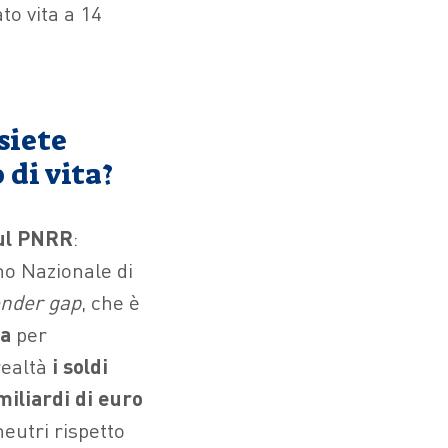
to vita a 14
siete
 di vita?
sul PNRR
:
no Nazionale di
nder gap
, che è
ea
per
realtà
i soldi
miliardi di euro
neutri rispetto