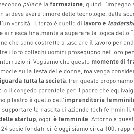
l secondo
pillar
è la
formazione
, quindi l’impegno 
n si deve avere timore delle tecnologie, dalla scu
ll’università. Il terzo è quello di
lavoro e
leadersh
 si riesca finalmente a superare la logica dello “
ne che sono costrette a lasciare il lavoro per and
re i loro colleghi uomini proseguono nel loro per
interruzioni. Vogliamo che questo
momento di fra
mocle sulla testa delle donne, ma venga consid
iguarda tutta la società
. Per questo proponiamo
iti o il congedo parentale per il padre che equivalg
 pilastro è quello dell’
imprenditoria femminil
el supportare la nascita di aziende tech femminili
delle startup
, oggi,
è femminile
. Attorno a quest
 24 socie fondatrici, è oggi siamo circa 100, rapp