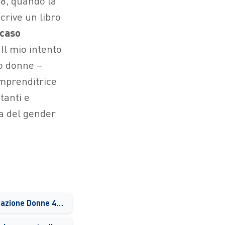
18, quando la
crive un libro
caso
 “Il mio intento
no donne –
imprenditrice
itanti e
ta del gender
Quando è nata l’associazione Donne 4.0?