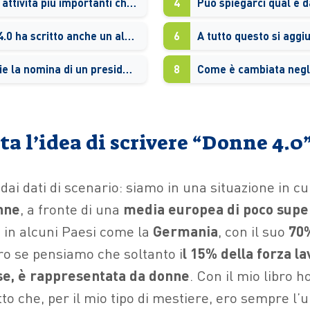
Quali sono le attività più importanti che siete riuscite a realizzare in questo primo anno di vita?
4
Dopo Donne 4.0 ha scritto anche un altro libro…
6
Come accoglie la nomina di un presidente del consiglio donna, Giorgia Meloni, in Italia?
8
a l’idea di scrivere “Donne 4.0
 dai dati di scenario: siamo in una situazione in cu
onne
, a fronte di una
media europea di poco supe
e in alcuni Paesi come la
Germania
, con il suo
70
ro se pensiamo che soltanto i
l 15% della forza lav
se, è rappresentata da donne
. Con il mio libro 
atto che, per il mio tipo di mestiere, ero sempre l