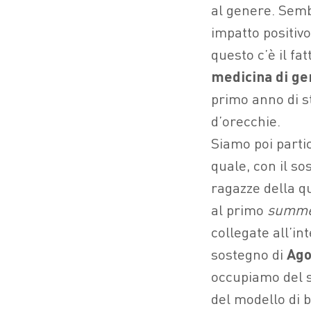
al genere. Sem
impatto positiv
questo c’è il f
medicina di g
primo anno di s
d’orecchie.
Siamo poi partic
quale, con il so
ragazze della qu
al primo
summe
collegate all’in
sostegno di
Ago
occupiamo del s
del modello di b