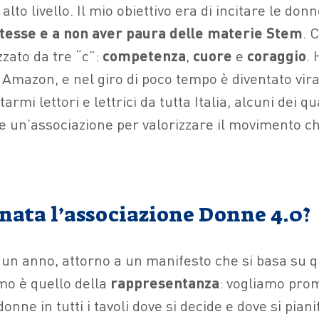
 alto livello. Il mio obiettivo era di incitare le don
stesse e a non aver paura delle materie Stem
. 
zato da tre “c”:
competenza
,
cuore
e
coraggio
. 
o Amazon, e nel giro di poco tempo è diventato vir
tarmi lettori e lettrici da tutta Italia, alcuni dei 
re un’associazione per valorizzare il movimento ch
nata l’associazione Donne 4.0?
 un anno, attorno a un manifesto che si basa su qu
rimo è quello della
rappresentanza
: vogliamo pro
onne in tutti i tavoli dove si decide e dove si piani