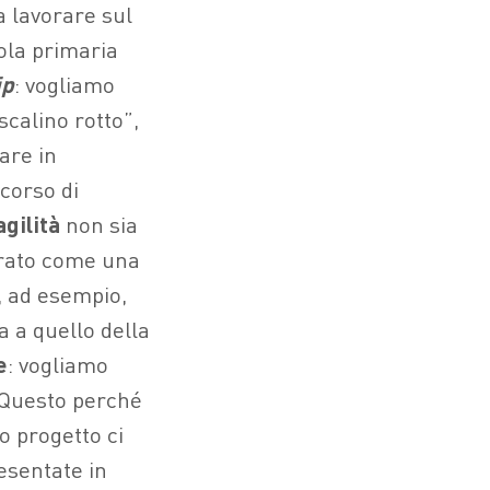
a lavorare sul
ola primaria
ip
: vogliamo
scalino rotto”,
are in
corso di
gilità
non sia
erato come una
, ad esempio,
a a quello della
e
: vogliamo
. Questo perché
o progetto ci
resentate in