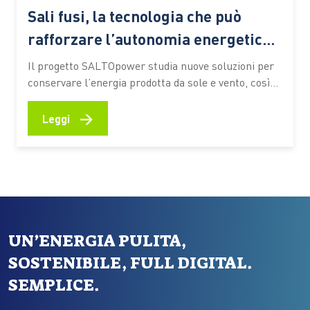
Sali fusi, la tecnologia che può
rafforzare l’autonomia energetica
europea
Il progetto SALTOpower studia nuove soluzioni per
conservare l’energia prodotta da sole e vento, così
da renderla disponibile anche quando le rinnovabili
producono meno La crescita delle fonti rinnovabili è
→
Leggi
una delle principali leve della transizione
energetica. Sole e vento permettono di produrre
elettricità pulita, ma hanno una caratteristica con…
UN’ENERGIA PULITA,
SOSTENIBILE, FULL DIGITAL.
SEMPLICE.