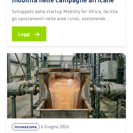
Sviluppato dalla startup Mobility for Africa, facilita
gli spostamenti nelle aree rurali, sostenendo
agricoltura, imprenditoria locale, inclusione
femminile e riduzione delle emissioni In molte aree
→
Leggi
rurali dell’Africa spostarsi rappresenta ancora una
delle principali difficoltà per chi coltiva la terra,
gestisce una piccola attività commerciale o deve
raggiungere scuole e servizi…
6 Giugno 2026
Innovazione