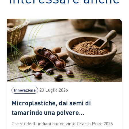
23 Luglio 2026
Innovazione
Microplastiche, dai semi di
tamarindo una polvere
biodegradabile che depura l’acqua
Tre studenti indiani hanno vinto l’Earth Prize 2026