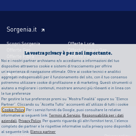
Sorgenia.it
Scopri Sorgenia
Offerte Luce
Offerte Gas
Offerte Luce e Gas
La vostra privacy è per noi importante.
Offerte Fibra
Offerte Fotovoltaico
Noi e i nostri partner archiviamo e/o accediamo a informazioni del tuo
dispositivo attraverso cookie e sistemi di tracciamento per offrire
un’esperienza di navigazione ottimale. Oltre ai cookie tecnici e analitici
aggregati indispensabili per il funzionamento del sito, con il tuo consenso
potremmo utilizzare cookie di profilazione e di marketing. Questi strumenti ci
aiutano a migliorare i contenuti, mostrare annunci più rilevanti e in linea con
le tue preferenze
Per gestire le tue preferenze premi su “Mostra Finalità” oppure su “Elenco
Partner”. Cliccando su “Accetta Tutto” acconsenti all’utilizzo di tutti i cookie
Cookie Policy
. Per i servizi forniti da Google, puoi consultare le relative
informative ai seguenti link:
Termini di Servizio
,
Responsabilità per i dati
aziendali
,
Privacy Policy
. Per quanto riguarda gli altri fornitori terzi, l’elenco
Seguici su
completo dei partner e le rispettive informative sulla privacy sono disponibili
al seguente link:
Elenco partner
Cookie policy
Privacy policy