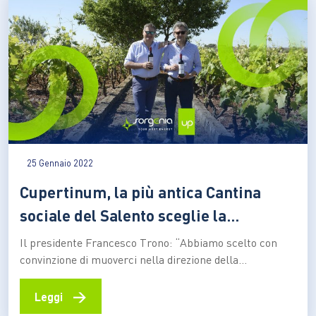
25 Gennaio 2022
Cupertinum, la più antica Cantina
sociale del Salento sceglie la
sostenibilità
Il presidente Francesco Trono: “Abbiamo scelto con
convinzione di muoverci nella direzione della
sostenibilità ambientale e sociale. E puntiamo a
coinvolgere e sensibilizzare le nuove generazioni al
→
Leggi
rispetto e alla tutela del territorio”. La più antica