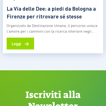
La Via delle Dee: a piedi da Bologna a
Firenze per ritrovare sé stesse
Organizzato da Destinazione Umana, il percorso unisce
l’amore per i cammini con la ricerca interiore negli
splendidi paesaggi dell’Appennino Tosco-Emiliano Sei
tappe da 24 kilometri a piedi per sole donne, da piazza
→
Leggi
Maggiore di Bologna fino a Firenze, attraversando i
luoghi più suggestivi dell’Appennino Tosco-Emiliano
sulle tracce della “Via degli…
Iscriviti alla