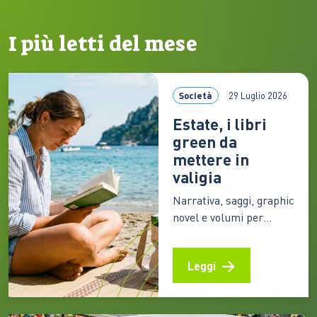
I più letti del mese
Società
29 Luglio 2026
Estate, i libri
green da
mettere in
valigia
Narrativa, saggi, graphic
novel e volumi per
ragazzi offrono
prospettive diverse
Leggi
sulla crisi ecologica e
sul rapporto tra
persone e ambiente. I