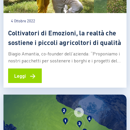
4 Ottobre 2022
Coltivatori di Emozioni, la realtà che
sostiene i piccoli agricoltori di qualità
Biagio Amantia, co-founder dell’azienda: “Proponiamo i
nostri pacchetti per sostenere i borghi e i progetti delle
piccole imprese dell’agroalimentare. A difesa della
biodiversità e dei prodotti tipici simbolo del nostro
→
Leggi
Paese che rischiano di scomparire” “Viviamo nel Paese
più bello del mondo, siamo primi al mondo per
biodiversità, contiamo su…