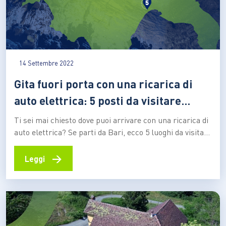
14 Settembre 2022
Gita fuori porta con una ricarica di
auto elettrica: 5 posti da visitare
vicino Bari
Ti sei mai chiesto dove puoi arrivare con una ricarica di
auto elettrica? Se parti da Bari, ecco 5 luoghi da visitare
per una fuga sostenibile del weekend Abbiamo stilato
una lista di cinque mete naturalistiche delle meraviglie,
→
Leggi
adatte per una gita fuori porta partendo da Bari. Lo
abbiamo fatto…