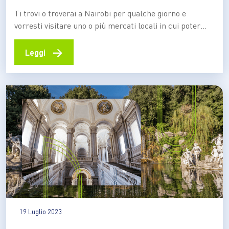
Ti trovi o troverai a Nairobi per qualche giorno e
vorresti visitare uno o più mercati locali in cui poter
acquistare oggettistica di artigianato kenyano? Allora
questo articolo fa per te! Che si tratti di sandali con
→
Leggi
decorazioni di perline fatte a mano o di ciotole in legno,
l’artigianato kenyano…
19 Luglio 2023