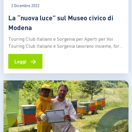
2 Dicembre 2022
La “nuova luce” sul Museo civico di
Modena
Touring Club Italiano e Sorgenia per Aperti per Voi
Touring Club Italiano e Sorgenia lavorano insieme, forti
della convinzione che l’innovazione tecnologica e un
nuovo modo di vivere l’energia siano strumenti
→
Leggi
fondamentali per tutelare l’ambiente e costruire un
futuro migliore. In particolare, Sorgenia affianca il
Touring nell’iniziativa Aperti per Voi,…