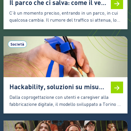
Il parco che ci salva: come il verde urbano cambia la salute delle persone
C’è un momento preciso, entrando in un parco, in cui
qualcosa cambia. Il rumore del traffico si attenua, lo
sguardo si allunga, il passo rallenta. Non è solo una
sensazione soggettiva: è una risposta fisiologica. Il
corpo umano, immerso nel verde, reagisce in modo
Società
diverso rispetto a quando è circondato…
Hackability, soluzioni su misura per la disabilità grazie alla stampa 3D
Dalla coprogettazione con utenti e caregiver alla
fabbricazione digitale, il modello sviluppato a Torino è
diventato un riferimento per l’accessibilità diffusa
Nata a Torino nel 2014, Hackability ha trasformato
un’intuizione in un modello riconosciuto di innovazione