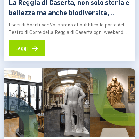
La Reggia di Caserta, non solo storia e
bellezza ma anche biodiversità,
ecologia e sostenibilità
I soci di Aperti per Voi aprono al pubblico le porte del
Teatro di Corte della Reggia di Caserta ogni weekend
Touring Club Italiano e Sorgenia lavorano insieme, forti
della convinzione che l’innovazione tecnologica e un
→
Leggi
nuovo modo di vivere l’energia siano strumenti
fondamentali per tutelare l’ambiente e costruire
un futuro migliore. In particolare, Sorgenia…