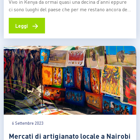
incontaminata e turismo locale
Vivo in Kenya da ormai quasi una decina d’anni eppure
ci sono luoghi del paese che per me restano ancora del
tutto inesplorati. Desideravo da anni di poter visitare la
Riserva Samburu che si trova a nord del paese a circa
→
Leggi
otto ore di viaggio da Nairobi. È un’area piuttosto…
6 Settembre 2023
Mercati di artigianato locale a Nairobi