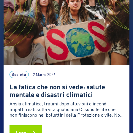
sociale: progettare e realizzare soluzioni per la
disabilità partendo dai bisogni concreti delle persone,
…
Società
2 Marzo 2026
La fatica che non si vede: salute
mentale e disastri climatici
Ansia climatica, traumi dopo alluvioni e incendi,
impatti reali sulla vita quotidiana Ci sono ferite che
non finiscono nei bollettini della Protezione civile. Non
hanno un numero certo, non si misurano in millimetri
di pioggia o in ettari bruciati. Eppure restano:
insonnia, ipervigilanza, irritabilità, paura del
Leggi