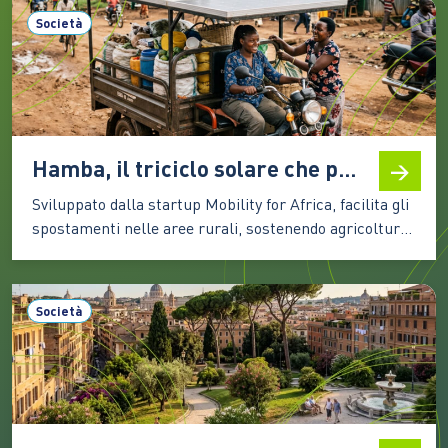
titoli premiati dal
Società
Premio Demetra 2026
diventano una selezione
utile per riflettere su
clima, turismo, natura e
giustizia ambientale
anche in vacanza C’è chi
Hamba, il triciclo solare che porta mobilità nelle campagne africane
mette in valigia un…
Sviluppato dalla startup Mobility for Africa, facilita gli
spostamenti nelle aree rurali, sostenendo agricoltura,
imprenditoria locale, inclusione femminile e riduzione
delle emissioni In molte aree rurali dell’Africa
spostarsi rappresenta ancora una delle principali
Società
difficoltà per chi coltiva la terra, gestisce una piccola
attività commerciale o deve raggiungere scuole e
servizi…