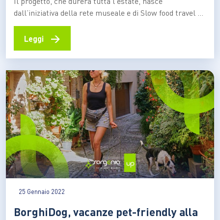
Il progetto, che durerà tutta l’estate, nasce
dall’iniziativa della rete museale e di Slow food travel di
zona. Previste anche visite guidate in lingua dei segni.
Per “riannodare” tra loro le bellezze del posto,
→
Leggi
all’insegna dell’inclusione e della sostenibilità.
Riannodare i fili che collegano tra loro tutte le bellezze
e…
25 Gennaio 2022
BorghiDog, vacanze pet-friendly alla