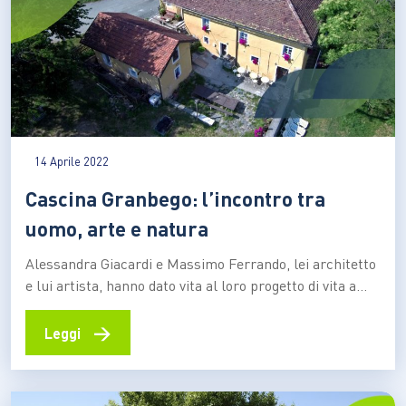
14 Aprile 2022
Cascina Granbego: l’incontro tra
uomo, arte e natura
Alessandra Giacardi e Massimo Ferrando, lei architetto
e lui artista, hanno dato vita al loro progetto di vita a
Sassello, in Liguria. Una storia iniziata 25 anni fa che
ora conta su un’associazione culturale, un B&B, e un
→
Leggi
rifugio per escursionisti nel parco del Beigua. Tutto
all’insegna della sostenibilità e…