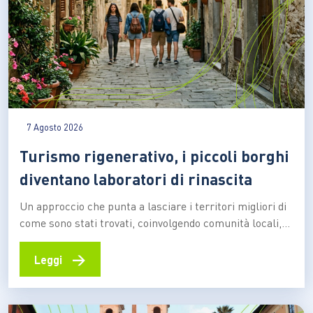
7 Agosto 2026
Turismo rigenerativo, i piccoli borghi
diventano laboratori di rinascita
Un approccio che punta a lasciare i territori migliori di
come sono stati trovati, coinvolgendo comunità locali,
imprese e visitatori nella valorizzazione delle identità
culturali e nella creazione di nuove opportunità
→
Leggi
economiche Il turismo può contribuire a “consumare”
un territorio oppure a rigenerarlo. La differenza sta nel
modo in cui…