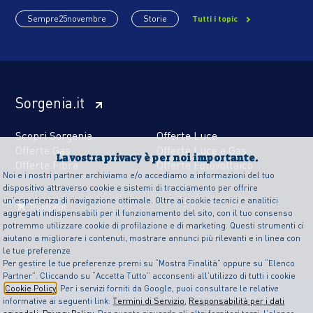
Sempre25novembre
Storie
Tutti i topic
Sorgenia.it
Scopri Sorgenia
Offerte Luce
Offerte Gas
Offerte Luce e Gas
La vostra privacy è per noi importante.
Offerte Fibra
Offerte Fotovoltaico
Noi e i nostri partner archiviamo e/o accediamo a informazioni del tuo
dispositivo attraverso cookie e sistemi di tracciamento per offrire
un’esperienza di navigazione ottimale. Oltre ai cookie tecnici e analitici
aggregati indispensabili per il funzionamento del sito, con il tuo consenso
potremmo utilizzare cookie di profilazione e di marketing. Questi strumenti ci
aiutano a migliorare i contenuti, mostrare annunci più rilevanti e in linea con
le tue preferenze
Per gestire le tue preferenze premi su “Mostra Finalità” oppure su “Elenco
Partner”. Cliccando su “Accetta Tutto” acconsenti all’utilizzo di tutti i cookie
Cookie Policy
. Per i servizi forniti da Google, puoi consultare le relative
informative ai seguenti link:
Termini di Servizio
,
Responsabilità per i dati