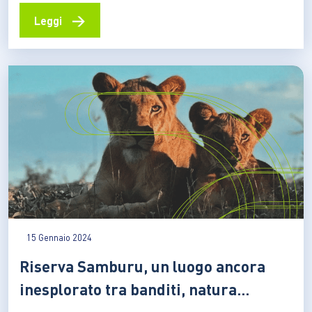
imprese World4All è molto più di un’applicazione
mobile: è un progetto culturale, un ecosistema di
→
Leggi
servizi e competenze nato per promuovere una nuova
idea di accessibilità, inclusiva, trasparente e certificata.
La startup, fondata nel 2022…
15 Gennaio 2024
Riserva Samburu, un luogo ancora
inesplorato tra banditi, natura