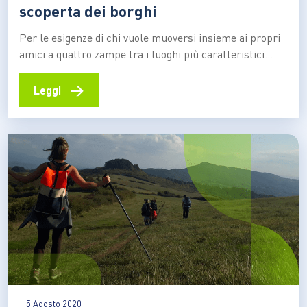
scoperta dei borghi
Per le esigenze di chi vuole muoversi insieme ai propri
amici a quattro zampe tra i luoghi più caratteristici
dell’Italia nasce il portale fondato da Adalberto Corraro,
che offre un numero sempre più ampio di destinazioni
→
Leggi
su tutto il territorio nazionale. Decidere di trascorrere
le vacanze in compagnia dei propri…
5 Agosto 2020