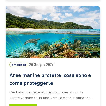
spiagge dall’erosione e aiuta ad assorbire CO₂ Ogni
estate milioni di persone scelgono…
28 Giugno 2026
Ambiente
Aree marine protette: cosa sono e
come proteggerle
Custodiscono habitat preziosi, favoriscono la
conservazione della biodiversità e contribuiscono
alla resilienza degli ecosistemi costieri. Scopri come