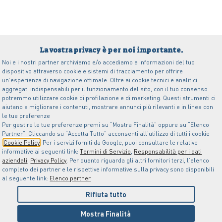
La vostra privacy è per noi importante.
Noi e i nostri partner archiviamo e/o accediamo a informazioni del tuo
dispositivo attraverso cookie e sistemi di tracciamento per offrire
un’esperienza di navigazione ottimale. Oltre ai cookie tecnici e analitici
aggregati indispensabili per il funzionamento del sito, con il tuo consenso
potremmo utilizzare cookie di profilazione e di marketing. Questi strumenti ci
aiutano a migliorare i contenuti, mostrare annunci più rilevanti e in linea con
le tue preferenze
Per gestire le tue preferenze premi su “Mostra Finalità” oppure su “Elenco
Partner”. Cliccando su “Accetta Tutto” acconsenti all’utilizzo di tutti i cookie
Cookie Policy
. Per i servizi forniti da Google, puoi consultare le relative
informative ai seguenti link:
Termini di Servizio
,
Responsabilità per i dati
aziendali
,
Privacy Policy
. Per quanto riguarda gli altri fornitori terzi, l’elenco
completo dei partner e le rispettive informative sulla privacy sono disponibili
al seguente link:
Elenco partner
Rifiuta tutto
Mostra Finalità