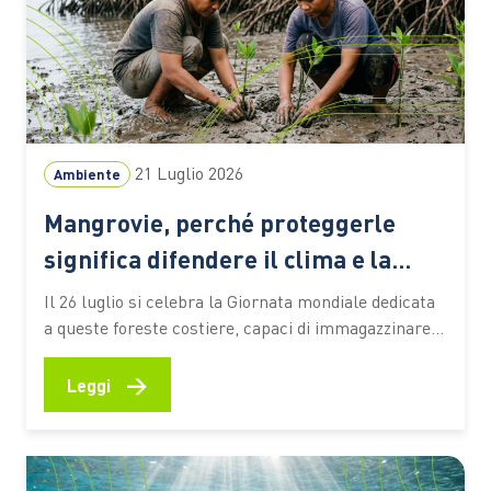
21 Luglio 2026
Ambiente
Mangrovie, perché proteggerle
significa difendere il clima e la
biodiversità
Il 26 luglio si celebra la Giornata mondiale dedicata
a queste foreste costiere, capaci di immagazzinare
CO2, attenuare gli effetti degli eventi estremi e
sostenere la vita e le economie di milioni di persone
→
Leggi
Le mangrovie occupano una sottile fascia lungo le
coste tropicali e subtropicali del pianeta, nei
territori…