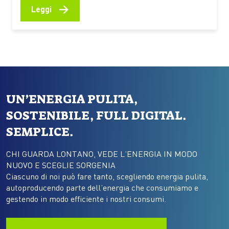
funzionano, quali benefici offrono e quali
→
Leggi
comportamenti aiutano a preservarne il valore
Fondali ricchi di vita, praterie di posidonia, barriere
naturali che proteggono le coste e aree di
riproduzione per numerose specie marine.…
UN’ENERGIA PULITA,
SOSTENIBILE, FULL DIGITAL.
SEMPLICE.
CHI GUARDA LONTANO, VEDE L’ENERGIA IN MODO
NUOVO E SCEGLIE SORGENIA
Ciascuno di noi può fare tanto, scegliendo energia pulita,
autoproducendo parte dell’energia che consumiamo e
gestendo in modo efficiente i nostri consumi.