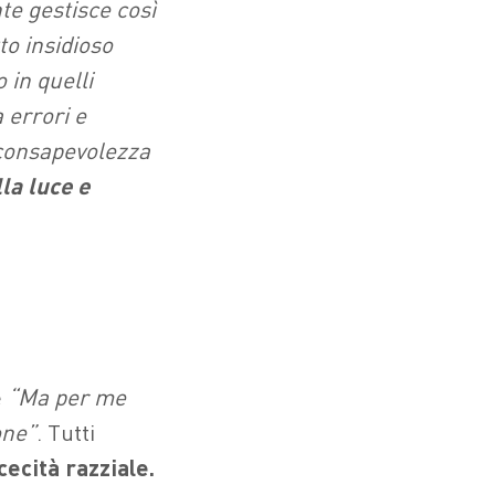
te gestisce così
to insidioso
 in quelli
 errori e
 consapevolezza
lla luce e
e
“Ma per me
one”
. Tutti
cecità razziale.