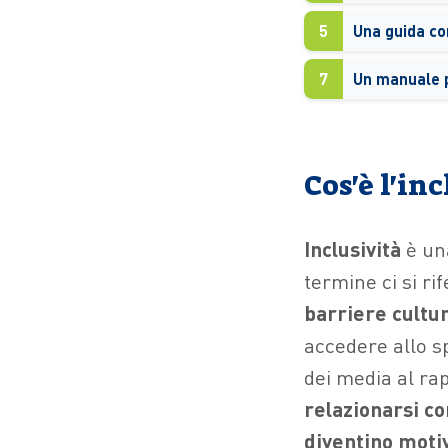
5
Una guida co
7
Cos'è l'in
Inclusività
è una
termine ci si ri
barriere cultur
accedere allo sp
dei media al rap
relazionarsi co
diventino moti