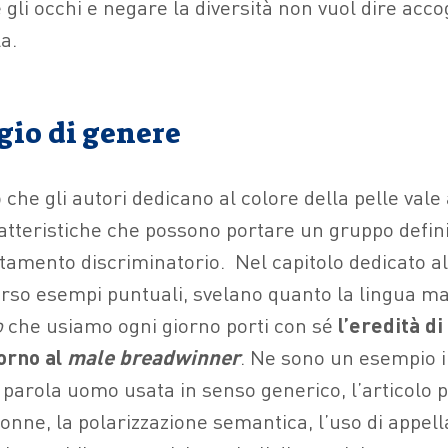
e gli occhi e negare la diversità non vuol dire acco
a.
gio di genere
che gli autori dedicano al colore della pelle vale
atteristiche che possono portare un gruppo definit
ttamento discriminatorio.
Nel capitolo dedicato a
erso esempi puntuali, svelano quanto la lingua ma
o
che usiamo ogni giorno porti con sé
l’eredità di
orno al
male breadwinner
. Ne sono un esempio i
a parola uomo usata in senso generico, l’articolo 
nne, la polarizzazione semantica, l’uso di appella