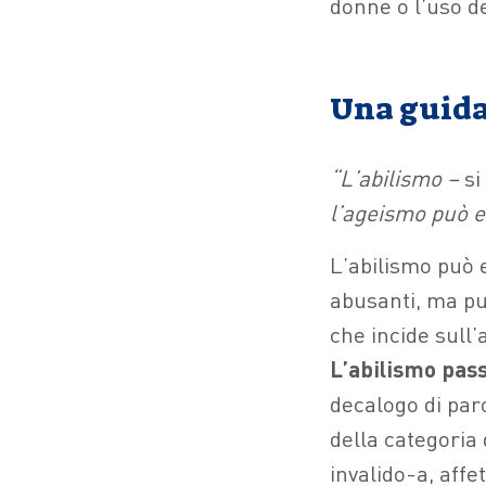
donne o l’uso de
Una guida
“L’abilismo –
si
l’ageismo può e
L’abilismo può
abusanti, ma p
che incide sull’
L’abilismo pas
decalogo di paro
della categoria 
invalido-a, affe