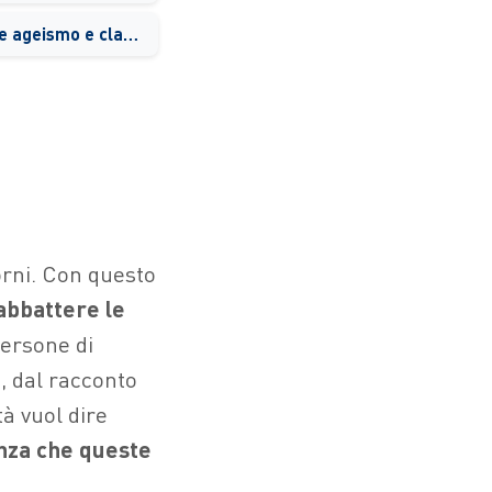
Dall'età al censo: come ageismo e classismo modificano il linguaggio
orni. Con questo
abbattere le
ersone di
, dal racconto
à vuol dire
enza che queste