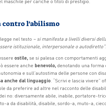
l maschile per cariche o titoli di prestigio.
 contro l'abilismo
 legge nel testo
– si manifesta a livelli diversi del
ssere istituzionale, interpersonale o autodiretto”
 essere
ostile,
se si palesa con comportamenti agg
uò essere anche
benevolo,
denotando una forma d
autonomia e sull’autostima delle persone con disa
sa anche dal linguaggio
. “Scrivi e lascia vivere” o
le da preferire ad altre nel racconto delle disabil
dei no: diversamente abile, inabile, portatore-tric
tto-a da disabilità, disabile, sordo-a, muto-a, cie