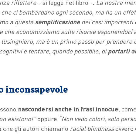
nza riflettere –
si legge nel libro
-. La nostra men
ti che ci bombardano ogni secondo, ma ha un effet
amo a questa
semplificazione
nei casi importanti o
re che economizziamo sulle risorse esponendoci a
è lusinghiero, ma è un primo passo per prendere
 cognitivi e tentare, quando possibile, di
portarli a
mo inconsapevole
possono
nascondersi anche in frasi innocue
, com
non esistono!”
oppure
“Non vedo colori, solo pers
a che gli autori chiamano
racial blindness
ovvero