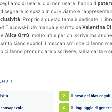
cegliamo di usare, o di non usare, hanno il
poter
 disegnare lo spazio in cui viviamo e rappresenta
clusività
. Proprio a questo tema è dedicato il libr
 ed Flacowski. Un manuale scritto da
Valentina Di
e
Alice
Orrù
, molto utile per chi scrive ma anche
nto siano subdoli i meccanismi che ci fanno met
 ci fanno pronunciare o scrivere, sulla carta o s
TENUTI
ività
2
Il peso dei bias cogniti
inconsapevole
4
Il linguaggio di genere