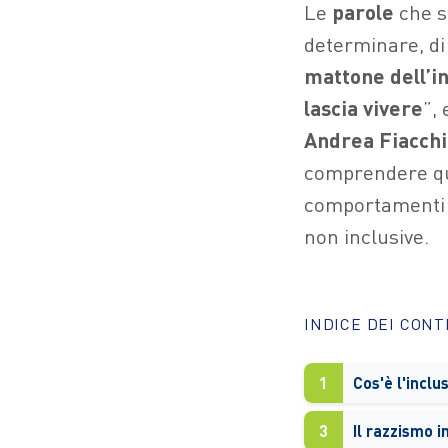
Le
parole
che s
determinare, di
mattone dell’in
lascia vivere
”,
Andrea Fiacchi
comprendere qua
comportamenti o
non inclusive.
INDICE DEI CON
1
Cos'è l'inclus
3
Il razzismo 