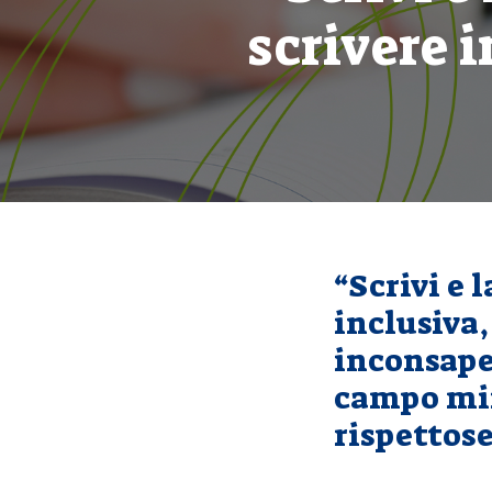
scrivere 
“Scrivi e 
inclusiva,
inconsape
campo min
rispettose