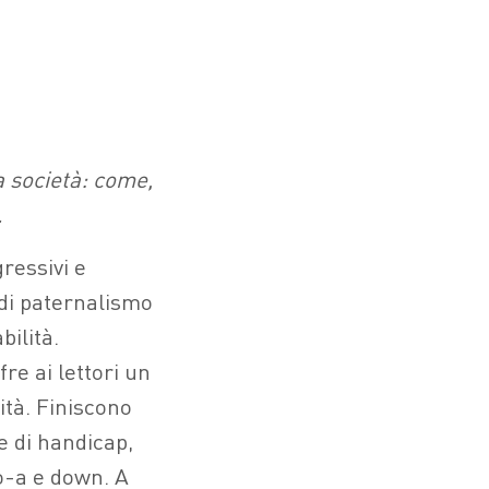
la società: come,
.
ressivi e
i paternalismo
bilità.
ffre ai lettori un
ità. Finiscono
e di handicap,
co-a e down. A