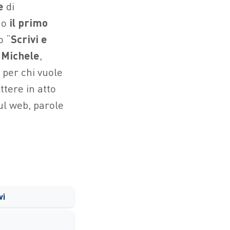
e
di
no
il primo
o “
Scrivi e
 Michele
,
 per chi vuole
tere in atto
ul web, parole
vi