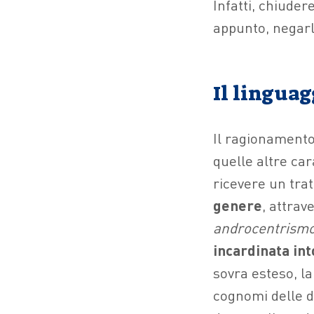
Infatti, chiuder
appunto, negarl
Il linguag
Il ragionamento 
quelle altre car
ricevere un tra
genere
, attrav
androcentrism
incardinata int
sovra esteso, l
cognomi delle do