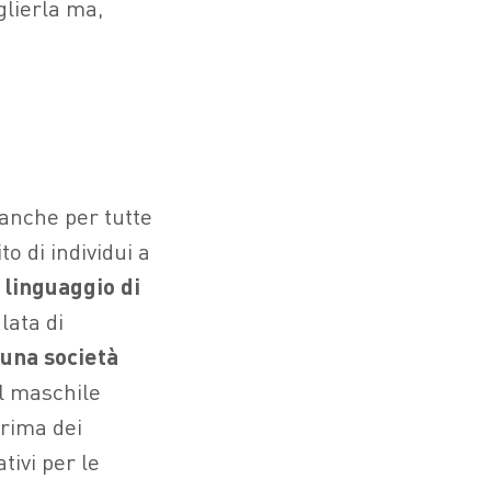
glierla ma,
 anche per tutte
o di individui a
l
linguaggio di
lata di
 una società
l maschile
prima dei
tivi per le