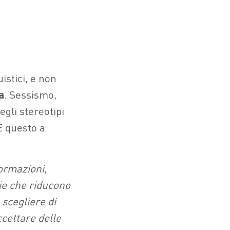
uistici, e non
a
. Sessismo,
gli stereotipi
E questo a
ormazioni,
ie che riducono
 scegliere di
ccettare delle