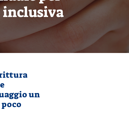
 inclusiva
rittura
te
guaggio un
 poco