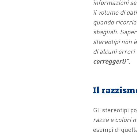
informazioni se
il volume di da
quando ricorri
sbagliati. Sape
stereotipi non 
di alcuni errori
correggerli
”.
Il razzis
Gli stereotipi 
razze e colori 
esempi di quell