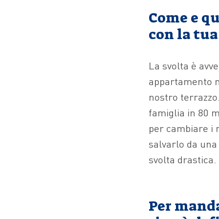
Come e qu
con la tua
La svolta è avv
appartamento no
nostro terrazzo
famiglia in 80 
per cambiare i 
salvarlo da una
svolta drastica.
Per mandar