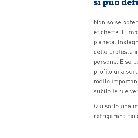
si può def
Non so se poter
etichette. L’imp
pianeta. Instag
delle proteste i
persone. E se po
profilo una sort
molto important
subito le tue ve
Qui sotto una i
refrigeranti fai 