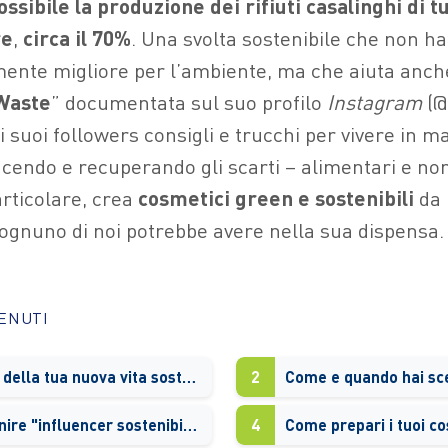
possibile la produzione dei rifiuti casalinghi di tu
re
,
circa il 70%
.
Una svolta sostenibile che non ha
ente migliore per l’ambiente, ma che aiuta anche 
Waste
” documentata sul suo profilo
Instagram
(@
 suoi followers consigli e trucchi per vivere in m
ducendo e recuperando gli scarti – alimentari e no
articolare, crea
cosmetici
green e sostenibili
da 
 ognuno di noi potrebbe avere nella sua dispensa
TENUTI
Chi eri prima della tua nuova vita sostenibile e senza sprechi?
2
Ti si può definire "influencer sostenibile"?
4
Come prepari i tuoi c