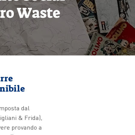
ero Waste
rre
nibile
omposta dal
gliani & Frida),
ivere provando a