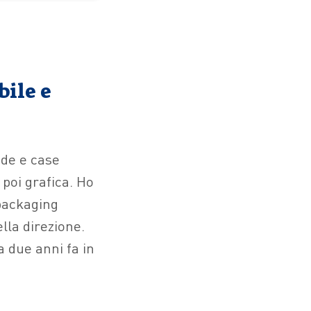
bile e
nde e case
 poi grafica. Ho
 packaging
ella direzione.
a due anni fa in