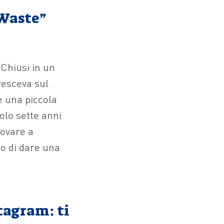
 Waste”
 Chiusi in un
resceva sul
e una piccola
olo sette anni
rovare a
so di dare una
tagram: ti