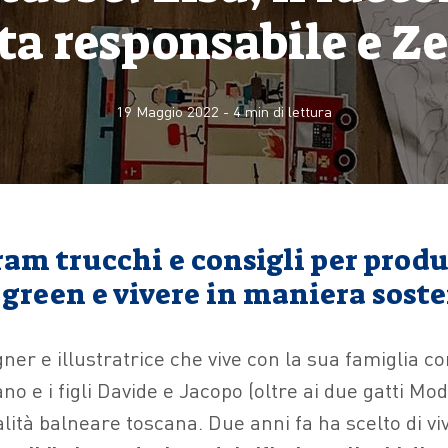
ita responsabile e Z
19 Maggio 2022
-
4
min di lettura
ram trucchi e consigli per produ
green e vivere in maniera soste
ner e illustratrice che vive con la sua famiglia c
 e i figli Davide e Jacopo (oltre ai due gatti Modi
alità balneare toscana. Due anni fa ha scelto di v