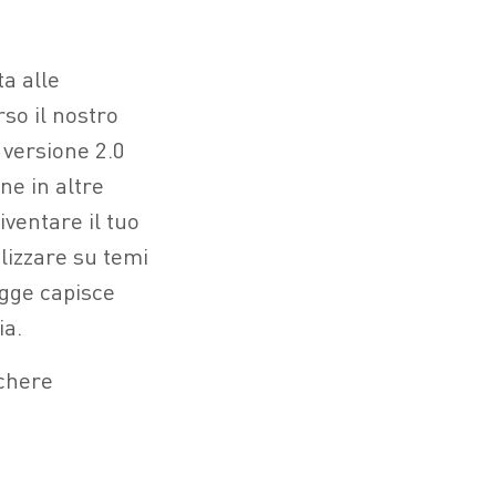
a alle
rso il nostro
 versione 2.0
ne in altre
iventare il tuo
ilizzare su temi
egge capisce
ia.
chere