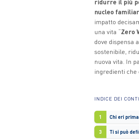
ridurre
il più 
nucleo familia
impatto decisam
una vita “
Zero
dove dispensa ai
sostenibile, ri
nuova vita. In p
ingredienti che
INDICE DEI CON
1
3