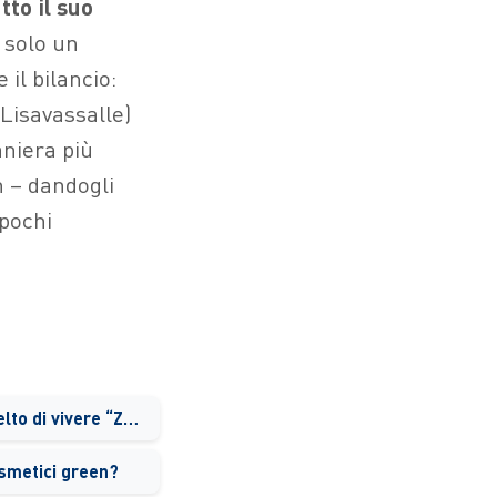
tto il suo
 solo un
il bilancio:
Lisavassalle)
aniera più
n – dandogli
pochi
.
Come e quando hai scelto di vivere “Zero Waste” con la tua famiglia?
osmetici green?