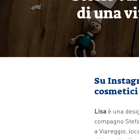
di una v
Su Instag
cosmetici 
Lisa
è una desig
compagno Stefano
a Viareggio, loc