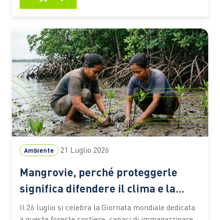
selezione utile per riflettere su clima, turismo,
natura e giustizia ambientale anche in vacanza C’è
chi mette in valigia un…
21 Luglio 2026
Ambiente
Mangrovie, perché proteggerle
significa difendere il clima e la
biodiversità
Il 26 luglio si celebra la Giornata mondiale dedicata
a queste foreste costiere, capaci di immagazzinare