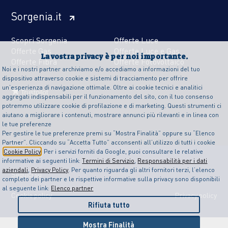
Sorgenia.it
Scopri Sorgenia
Offerte Luce
Offerte Gas
Offerte Luce e Gas
La vostra privacy è per noi importante.
Offerte Fibra
Offerte Fotovoltaico
Noi e i nostri partner archiviamo e/o accediamo a informazioni del tuo
dispositivo attraverso cookie e sistemi di tracciamento per offrire
un’esperienza di navigazione ottimale. Oltre ai cookie tecnici e analitici
aggregati indispensabili per il funzionamento del sito, con il tuo consenso
potremmo utilizzare cookie di profilazione e di marketing. Questi strumenti ci
aiutano a migliorare i contenuti, mostrare annunci più rilevanti e in linea con
le tue preferenze
Per gestire le tue preferenze premi su “Mostra Finalità” oppure su “Elenco
Partner”. Cliccando su “Accetta Tutto” acconsenti all’utilizzo di tutti i cookie
Cookie Policy
. Per i servizi forniti da Google, puoi consultare le relative
informative ai seguenti link:
Termini di Servizio
,
Responsabilità per i dati
aziendali
,
Privacy Policy
. Per quanto riguarda gli altri fornitori terzi, l’elenco
Seguici su
completo dei partner e le rispettive informative sulla privacy sono disponibili
al seguente link:
Elenco partner
Cookie policy
Privacy policy
Rifiuta tutto
Mostra Finalità