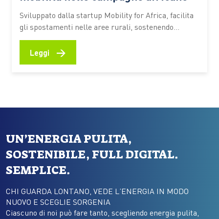
Sviluppato dalla startup Mobility for Africa, facilita
gli spostamenti nelle aree rurali, sostenendo
agricoltura, imprenditoria locale, inclusione
femminile e riduzione delle emissioni In molte aree
→
Leggi
rurali dell’Africa spostarsi rappresenta ancora una
delle principali difficoltà per chi coltiva la terra,
gestisce una piccola attività commerciale o deve
raggiungere scuole e servizi…
UN’ENERGIA PULITA,
SOSTENIBILE, FULL DIGITAL.
SEMPLICE.
CHI GUARDA LONTANO, VEDE L’ENERGIA IN MODO
NUOVO E SCEGLIE SORGENIA
Ciascuno di noi può fare tanto, scegliendo energia pulita,