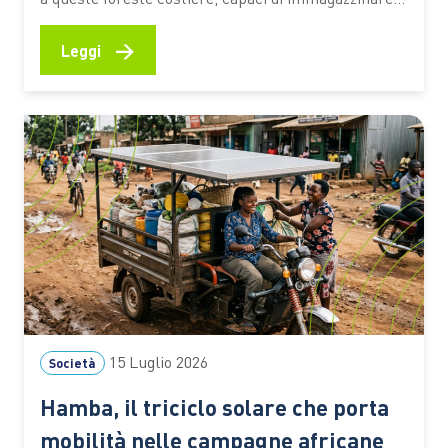
CO2, attenuare gli effetti degli eventi estremi e
sostenere la vita e le economie di milioni di persone
→
Leggi
Le mangrovie occupano una sottile fascia lungo le
coste tropicali e subtropicali del pianeta, nei
territori…
15 Luglio 2026
Società
Hamba, il triciclo solare che porta
mobilità nelle campagne africane