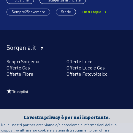
Inclusione
Intelligenza artificiale
Sempre25novembre
Storie
Tutti i topic
Sorgenia.it
Scopri Sorgenia
Offerte Luce
Offerte Gas
Offerte Luce e Gas
Offerte Fibra
Offerte Fotovoltaico
La vostra privacy è per noi importante.
Noi e i nostri partner archiviamo e/o accediamo a informazioni del tuo
dispositivo attraverso cookie e sistemi di tracciamento per offrire