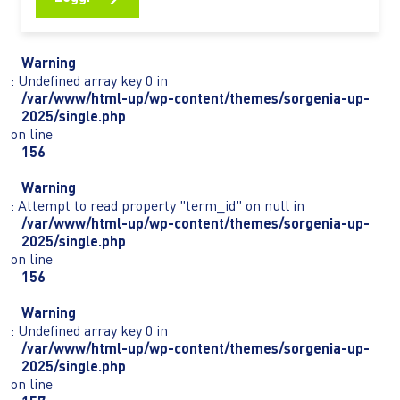
rurali dell’Africa spostarsi rappresenta ancora una
delle principali difficoltà per chi coltiva la terra,
gestisce una piccola attività commerciale o deve
Warning
raggiungere scuole e servizi…
: Undefined array key 0 in
/var/www/html-up/wp-content/themes/sorgenia-up-
2025/single.php
on line
156
Warning
: Attempt to read property "term_id" on null in
/var/www/html-up/wp-content/themes/sorgenia-up-
2025/single.php
on line
156
Warning
: Undefined array key 0 in
/var/www/html-up/wp-content/themes/sorgenia-up-
2025/single.php
on line