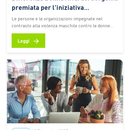
premiata per l’iniziativa
#Sempre25novembre
Le persone e le organizzazioni impegnate nel
contrasto alla violenza maschile contro le donne
riunite simbolicamente per una sera: è questo il
senso della cerimonia di assegnazione degli Awards
→
Leggi
2025 di Differenza Donna all’Accademia dei Lincei di
Roma. La presidente di Differenza Donna, Elisa
Ercoli, aprendo la manifestazione, sottolinea come…