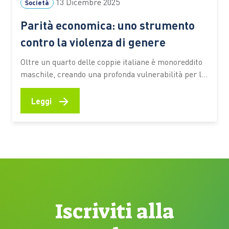
13 Dicembre 2025
Società
Parità economica: uno strumento
contro la violenza di genere
Oltre un quarto delle coppie italiane è monoreddito
maschile, creando una profonda vulnerabilità per le
donne. Garantire libertà e sicurezza significa prima
di tutto assicurare l’indipendenza finanziaria La
→
Leggi
violenza contro le donne è radicata anche nelle
dinamiche economiche. La disparità di potere e di
opportunità tra i generi, unita alla…
Iscriviti alla