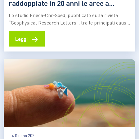
raddoppiate in 20 anni le aree a
rischio
Lo studio Eneca-Cnr-Soed, pubblicato sulla rivista
“Geophysical Research Letters”: tra le principali cause
della carenza di nutrienti e della scarsa biodiversità in
ampie zone della superficie marina sono i cambiamenti
→
Leggi
climatici. E la diminuzione del fitoplancton rischia a sua
volta di avere effetti negativi sulla rimozione della CO2
in atmosfera…
4 Giugno 2025