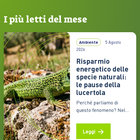
I più letti del mese
Ambiente
5 Agosto
2026
Risparmio
energetico delle
specie naturali:
le pause della
lucertola
Perché parliamo di
questo fenomeno? Nel
lungo silenzio del
torpore invernale,
Leggi
schiere di animali
continuano a vivere