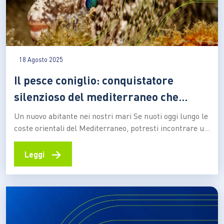
18 Agosto 2025
Il pesce coniglio: conquistatore
silenzioso del mediterraneo che
cambia
Un nuovo abitante nei nostri mari Se nuoti oggi lungo le
coste orientali del Mediterraneo, potresti incontrare un
pesce dal corpo allungato, le pinne eleganti e i colori
mimetici: è il pesce coniglio, nome comune che indica
→
Leggi
due specie originarie del Mar Rosso (Siganus luridus e
Siganus rivulatus). Questi pesci…