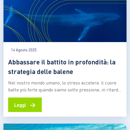
14 Agosto 2025
Abbassare il battito in profondità: la
strategia delle balene
Nel nostro mondo umano, lo stress accelera: il cuore
batte più forte quando siamo sotto pressione, in ritardo,
sovrastimolati. Ma nelle profondità dell’oceano, accade
l’opposto: la balena, immersa nel buio e nella pressione
→
Leggi
abissale, abbassa il ritmo, rallenta il cuore, conserva
l’energia. È una risposta fisiologica tanto elegante
quanto essenziale,…