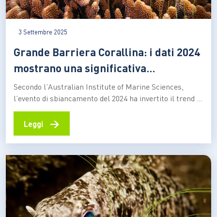
3 Settembre 2025
Grande Barriera Corallina: i dati 2024
mostrano una significativa
diminuzione dei coralli
Secondo l’Australian Institute of Marine Sciences,
l’evento di sbiancamento del 2024 ha invertito il trend di
recupero della barriera, causando un declino
significativo della copertura corallina Nel 2024, la
→
Leggi
Grande Barriera Corallina ha subito il più esteso evento
di sbiancamento di massa dei coralli mai registrato, il
quinto dal 2016.…