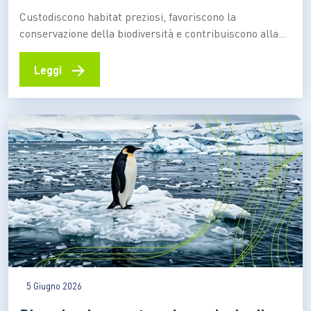
Custodiscono habitat preziosi, favoriscono la
conservazione della biodiversità e contribuiscono alla
resilienza degli ecosistemi costieri. Scopri come
funzionano, quali benefici offrono e quali
→
Leggi
comportamenti aiutano a preservarne il valore Fondali
ricchi di vita, praterie di posidonia, barriere naturali che
proteggono le coste e aree di riproduzione per
numerose specie marine.…
5 Giugno 2026