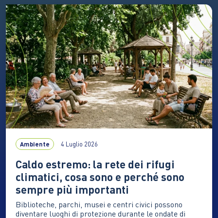
abbondanti, mentre il Centro-Sud resta esposto alla
siccità I mari italiani continuano a scaldarsi. Nel 2025
la temperatura media annuale ha raggiunto i 20°C,…
Ambiente
4 Luglio 2026
Caldo estremo: la rete dei rifugi
climatici, cosa sono e perché sono
sempre più importanti
Biblioteche, parchi, musei e centri civici possono
diventare luoghi di protezione durante le ondate di