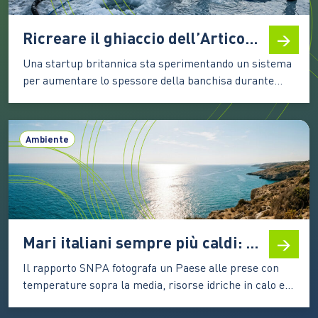
Ricreare il ghiaccio dell’Artico: come funziona la tecnologia di Real Ice
Una startup britannica sta sperimentando un sistema
per aumentare lo spessore della banchisa durante
l’inverno. I primi test mostrano risultati incoraggianti,
ma la strada verso un’applicazione su larga scala
resta complessa Il ghiaccio marino artico è una delle
Ambiente
componenti più delicate del sistema climatico. La sua
superficie chiara riflette una…
Mari italiani sempre più caldi: nel 2025 secondo valore più alto dal 1982
Il rapporto SNPA fotografa un Paese alle prese con
temperature sopra la media, risorse idriche in calo e
fenomeni estremi. Il Nord beneficia di piogge più