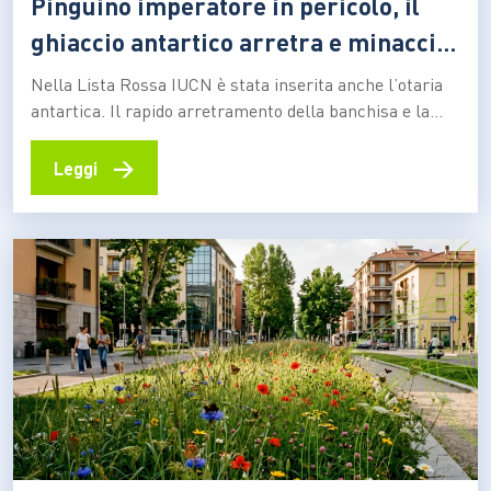
Pinguino imperatore in pericolo, il
ghiaccio antartico arretra e minaccia
la specie
Nella Lista Rossa IUCN è stata inserita anche l’otaria
antartica. Il rapido arretramento della banchisa e la
diminuzione del krill, il piccolo crostaceo alla base della
catena alimentare polare, mettono sotto pressione gli
→
Leggi
ecosistemi del continente bianco Il pinguino imperatore
e l’otaria antartica sono stati riclassificati come specie
in pericolo…