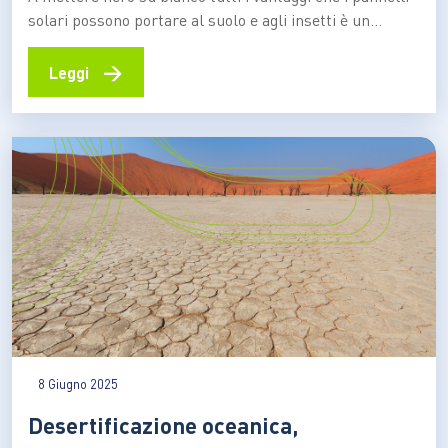
solari possono portare al suolo e agli insetti è un
recente studio realizzato dal WWF. Che evidenzia come,
per centrare l’obiettivo, basti considerarlo fin dalla fase
→
Leggi
di progettazione delle installazioni Il fotovoltaico può
essere un importante alleato della biodiversità,…
8 Giugno 2025
Desertificazione oceanica,