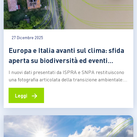
27 Dicembre 2025
Europa e Italia avanti sul clima: sfida
aperta su biodiversità ed eventi
estremi
I nuovi dati presentati da ISPRA e SNPA restituiscono
una fotografia articolata della transizione ambientale:
risultati incoraggianti su energia, circolarità e riduzione
delle emissioni convivono con criticità persistenti
→
Leggi
legate alla tutela di natura e territorio L’Europa
continua a distinguersi a livello globale per l’impegno
sul fronte ambientale. Incrociando i dati…