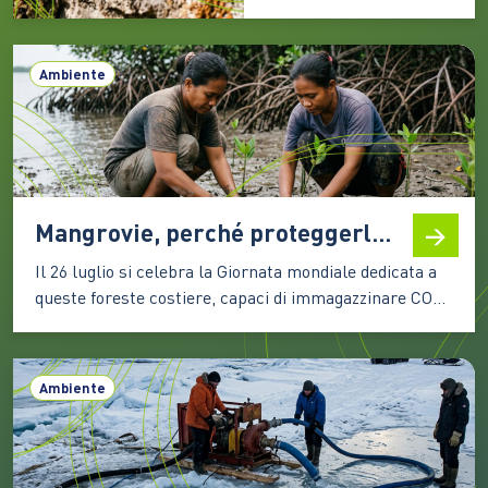
indisturbati una vita
particolarmente calma
Ambiente
e celata, eppure ancora
scalpitante e desiderosa
di tempi migliori. Alle
latitudini italiane, molte
categorie della
biodiversità devono
Mangrovie, perché proteggerle significa difendere il clima e la biodiversità
infatti fare i conti ogni
anno con un lungo
Il 26 luglio si celebra la Giornata mondiale dedicata a
periodo…
queste foreste costiere, capaci di immagazzinare CO2,
attenuare gli effetti degli eventi estremi e sostenere la
vita e le economie di milioni di persone Le mangrovie
occupano una sottile fascia lungo le coste tropicali e
Ambiente
subtropicali del pianeta, nei territori…