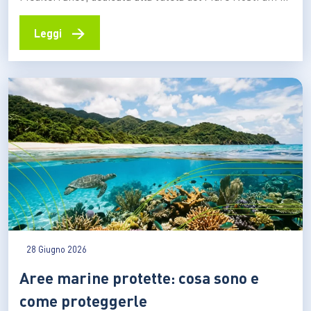
dei suoi ecosistemi. Tra questi c’è la Posidonia
oceanica, una pianta marina che contribuisce alla
→
Leggi
qualità delle acque, protegge le spiagge dall’erosione e
aiuta ad assorbire CO₂ Ogni estate milioni di persone
scelgono…
28 Giugno 2026
Aree marine protette: cosa sono e
come proteggerle