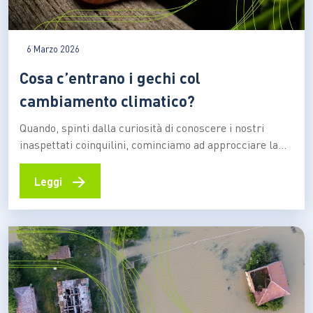
6 Marzo 2026
Cosa c’entrano i gechi col
cambiamento climatico?
Quando, spinti dalla curiosità di conoscere i nostri
inaspettati coinquilini, cominciamo ad approcciare la
natura dentro e intorno alle nostre case con maggiore
attenzione, diventa presto chiaro che sono molti gli
→
Leggi
organismi con i quali ci si può imbattere durante i
diversi momenti della giornata. E così, man mano che…