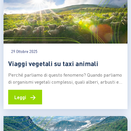
29 Ottobre 2025
Viaggi vegetali su taxi animali
Perché parliamo di questo fenomeno? Quando parliamo
di organismi vegetali complessi, quali alberi, arbusti ed
erbe, dobbiamo sempre tenere a mente il loro limite
più grande, ovvero la sostanziale immobilità. Costretta
→
Leggi
a radicarsi su substrati di ogni sorta per ottenere vitale
nutrimento e necessaria stabilità, il mondo vegetale si
è…