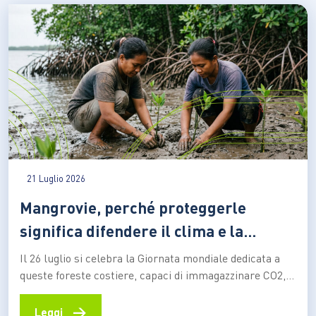
21 Luglio 2026
Mangrovie, perché proteggerle
significa difendere il clima e la
biodiversità
Il 26 luglio si celebra la Giornata mondiale dedicata a
queste foreste costiere, capaci di immagazzinare CO2,
attenuare gli effetti degli eventi estremi e sostenere la
vita e le economie di milioni di persone Le mangrovie
→
Leggi