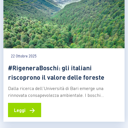
22 Ottobre 2025
#RigeneraBoschi: gli italiani
riscoprono il valore delle foreste
Dalla ricerca dell’Università di Bari emerge una
rinnovata consapevolezza ambientale. I boschi
diventano luoghi di benessere, identità e azione
concreta contro la crisi climatica Sempre più italiani
→
Leggi
riconoscono nei boschi un patrimonio essenziale per il
futuro del pianeta. Foreste e aree verdi vengono