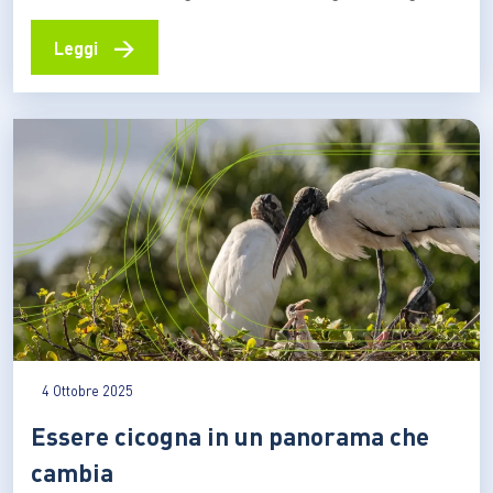
microbici che caratterizzano la Terra rispetto agli altri
pianeti solari, si caratterizza per una mirabile capacità
→
Leggi
di adattamento al contesto ambientale di riferimento,
con il quale coevolve e si modifica quotidianamente per
raggiungere forme e…
4 Ottobre 2025
Essere cicogna in un panorama che
cambia