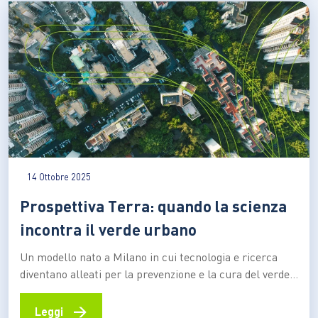
percepite come strumenti di equilibrio ecologico,
rifugio…
14 Ottobre 2025
Prospettiva Terra: quando la scienza
incontra il verde urbano
Un modello nato a Milano in cui tecnologia e ricerca
diventano alleati per la prevenzione e la cura del verde
delle nostre città Tra i palazzi e le strade del centro di
Milano, un gruppo di scienziati, aziende e istituzioni
→
Leggi