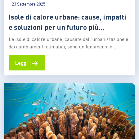
23 Settembre 2025
Isole di calore urbane: cause, impatti
e soluzioni per un futuro più
sostenibile
Le isole di calore urbane, causate dall’urbanizzazione e
dai cambiamenti climatici, sono un fenomeno in
crescita nelle città di tutto il pianeta. Ecco come
impattano sulla salute e sull’ambiente, e quali sono le
→
Leggi
soluzioni naturali e tecnologiche per mitigarle Le città
stanno subendo trasformazioni profonde, e insieme a
loro si…