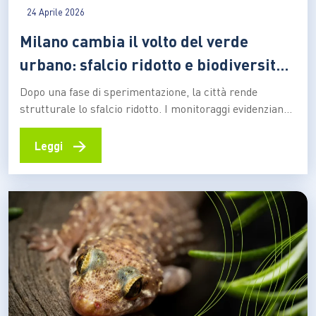
24 Aprile 2026
Milano cambia il volto del verde
urbano: sfalcio ridotto e biodiversità
in crescita
Dopo una fase di sperimentazione, la città rende
strutturale lo sfalcio ridotto. I monitoraggi evidenziano
la comparsa di nuove specie vegetali e un aumento
significativo della presenza di insetti, segnale di un
→
Leggi
cambiamento negli equilibri ecologici urbani Milano
chiude la fase sperimentale e rende stabile una nuova
modalità di gestione…