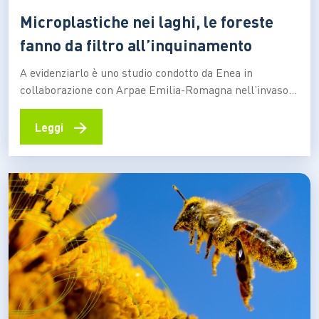
Microplastiche nei laghi, le foreste
fanno da filtro all’inquinamento
A evidenziarlo è uno studio condotto da Enea in
collaborazione con Arpae Emilia-Romagna nell’invaso
di Ridracoli, nel parco nazionale delle foreste
Casentinesi, Monte Falterona e Campigna. Il risultato:
→
Leggi
gli alberi intercettano le particelle nell’aria e
impediscono che finiscano in acqua, per poi “bloccarle”
nel suolo Le foreste attorno ai laghi…