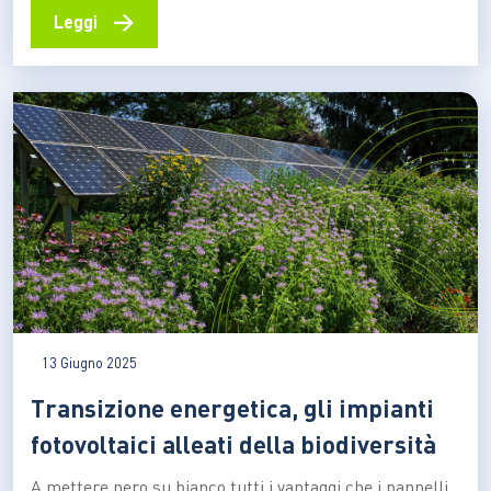
(Eschrichtius robustus), una specie che normalmente
→
Leggi
vive nell’Oceano Pacifico. È stata soprannominata
affettuosamente Wally, e la sua comparsa ha acceso
riflettori e domande in tutta la comunità…
13 Giugno 2025
Transizione energetica, gli impianti
fotovoltaici alleati della biodiversità
A mettere nero su bianco tutti i vantaggi che i pannelli