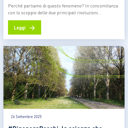
Perché parliamo di questo fenomeno? In concomitanza
con lo scoppio delle due principali rivoluzioni
industriali, da due secoli a questa parte la biodiversità
mondiale si è ritrovata ad accelerare il passo del
→
Leggi
proprio adattamento all’uomo come mai prima,
secondo ritmi per lo più proibitivi per la maggior parte
delle specie.…
26 Settembre 2025