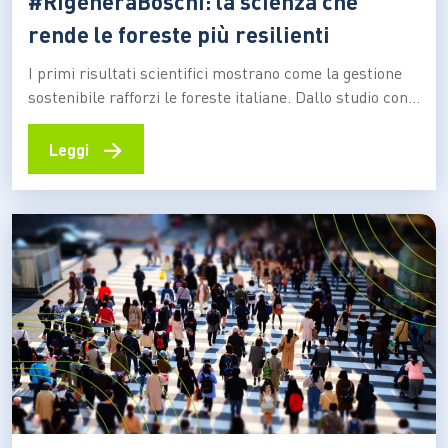
#RigeneraBoschi: la scienza che
rende le foreste più resilienti
I primi risultati scientifici mostrano come la gestione
sostenibile rafforzi le foreste italiane. Dallo studio con
l’Università di Milano emergono dati inediti sull’impatto
degli interventi selvicolturali. La tecnologia Tree Talker
→
Leggi
svela come la cura attiva renda gli alberi più resistenti
al cambiamento climatico e agli eventi estremi Quando
un anno…