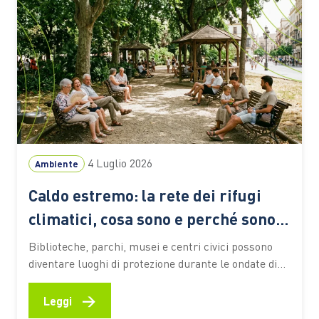
4 Luglio 2026
Ambiente
Caldo estremo: la rete dei rifugi
climatici, cosa sono e perché sono
sempre più importanti
Biblioteche, parchi, musei e centri civici possono
diventare luoghi di protezione durante le ondate di
calore. Ecco come funzionano queste reti urbane,
quali benefici offrono alle persone più vulnerabili e
→
Leggi
quali esperienze stanno prendendo forma anche in