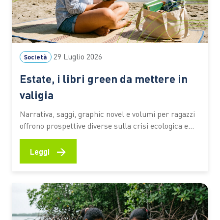
29 Luglio 2026
Società
Estate, i libri green da mettere in
valigia
Narrativa, saggi, graphic novel e volumi per ragazzi
offrono prospettive diverse sulla crisi ecologica e
sul rapporto tra persone e ambiente. I titoli
premiati dal Premio Demetra 2026 diventano una
→
Leggi
selezione utile per riflettere su clima, turismo,
natura e giustizia ambientale anche in vacanza C’è
chi mette in valigia un…