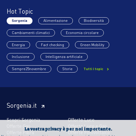
Hot Topic
Sorgenia
Alimentazione
Biodiversità
Cambiamenti climatici
Economia circolare
Energia
Fact checking
Green Mobility
Inclusione
Intelligenza artificiale
Sempre25novembre
Storie
Tutti i topic
Sorgenia.it
Scopri Sorgenia
Offerte Luce
Offerte Gas
Offerte Luce e Gas
La vostra privacy è per noi importante.
Offerte Fibra
Offerte Fotovoltaico