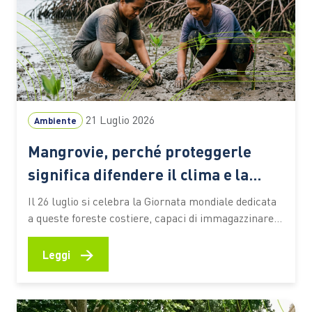
21 Luglio 2026
Ambiente
Mangrovie, perché proteggerle
significa difendere il clima e la
biodiversità
Il 26 luglio si celebra la Giornata mondiale dedicata
a queste foreste costiere, capaci di immagazzinare
CO2, attenuare gli effetti degli eventi estremi e
sostenere la vita e le economie di milioni di persone
→
Leggi
Le mangrovie occupano una sottile fascia lungo le
coste tropicali e subtropicali del pianeta, nei
territori…