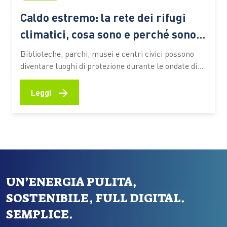
Caldo estremo: la rete dei rifugi
climatici, cosa sono e perché sono
sempre più importanti
Biblioteche, parchi, musei e centri civici possono
diventare luoghi di protezione durante le ondate di
calore. Ecco come funzionano queste reti urbane,
quali benefici offrono alle persone più vulnerabili e
→
Leggi
quali esperienze stanno prendendo forma anche in
Italia Le ondate di calore che stanno interessando
l’Italia e gran parte dell’Europa…
UN’ENERGIA PULITA,
SOSTENIBILE, FULL DIGITAL.
SEMPLICE.