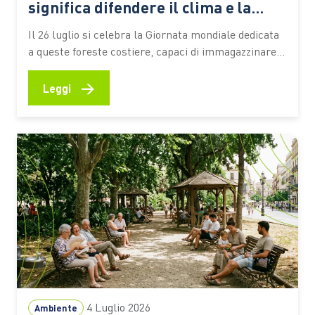
significa difendere il clima e la
biodiversità
Il 26 luglio si celebra la Giornata mondiale dedicata
a queste foreste costiere, capaci di immagazzinare
CO2, attenuare gli effetti degli eventi estremi e
sostenere la vita e le economie di milioni di persone
→
Leggi
Le mangrovie occupano una sottile fascia lungo le
coste tropicali e subtropicali del pianeta, nei
territori…
4 Luglio 2026
Ambiente