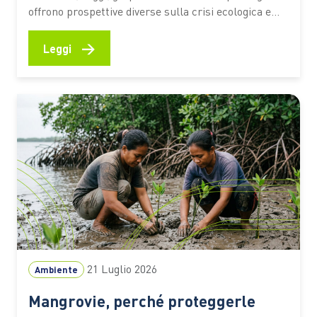
offrono prospettive diverse sulla crisi ecologica e
sul rapporto tra persone e ambiente. I titoli
premiati dal Premio Demetra 2026 diventano una
→
Leggi
selezione utile per riflettere su clima, turismo,
natura e giustizia ambientale anche in vacanza C’è
chi mette in valigia un…
21 Luglio 2026
Ambiente
Mangrovie, perché proteggerle