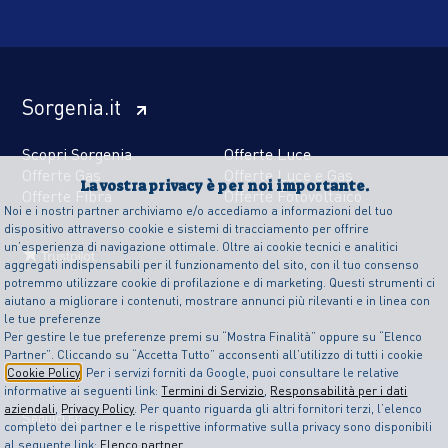
Sorgenia.it
Scopri Sorgenia
Offerte Luce
Offerte Gas
Offerte Luce e Gas
La vostra privacy è per noi importante.
Offerte Fibra
Offerte Fotovoltaico
Noi e i nostri partner archiviamo e/o accediamo a informazioni del tuo
dispositivo attraverso cookie e sistemi di tracciamento per offrire
un’esperienza di navigazione ottimale. Oltre ai cookie tecnici e analitici
aggregati indispensabili per il funzionamento del sito, con il tuo consenso
potremmo utilizzare cookie di profilazione e di marketing. Questi strumenti ci
aiutano a migliorare i contenuti, mostrare annunci più rilevanti e in linea con
le tue preferenze
Per gestire le tue preferenze premi su “Mostra Finalità” oppure su “Elenco
Partner”. Cliccando su “Accetta Tutto” acconsenti all’utilizzo di tutti i cookie
Cookie Policy
. Per i servizi forniti da Google, puoi consultare le relative
informative ai seguenti link:
Termini di Servizio
,
Responsabilità per i dati
aziendali
,
Privacy Policy
. Per quanto riguarda gli altri fornitori terzi, l’elenco
Seguici su
completo dei partner e le rispettive informative sulla privacy sono disponibili
al seguente link:
Elenco partner