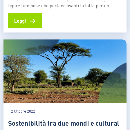
figure luminose che portano avanti la lotta per un
futuro sostenibile e giusto. Tra queste, spicca Fatou
Jeng, giovane attivista originaria del Gambia, la cui
→
Leggi
dedizione e impegno hanno guadagnato riconoscimento
a livello nazionale e internazionale. Fatou Jeng è il volto
di Clean…
2 Ottobre 2022
Sostenibilità tra due mondi e cultural