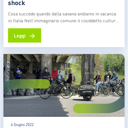
shock
Cosa succede quando dalla savana andiamo in vacanza
in Italia Nell’immaginario comune il cosiddetto cultural
shock avviene solamente quando da una situazione di
comfort e agi ci si sposta in un contesto diverso e
→
Leggi
perché no, più ostile e meno privilegiato. Nella realtà
della nostra vita, invece, il cultural shock…
6 Giugno 2022