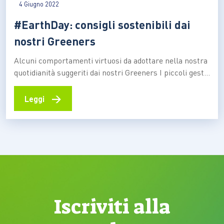
4 Giugno 2022
#EarthDay: consigli sostenibili dai
nostri Greeners
Alcuni comportamenti virtuosi da adottare nella nostra
quotidianità suggeriti dai nostri Greeners I piccoli gesti
quotidiani possono avere un impatto positivo sulla
tutela del nostro ambiente. Ridurre, riciclare e
→
Leggi
riutilizzare sono i capi saldi di un comportamento
sostenibile che ognuno di noi dovrebbe adottorare nel
proprio stile di vita, proprio…
Iscriviti alla