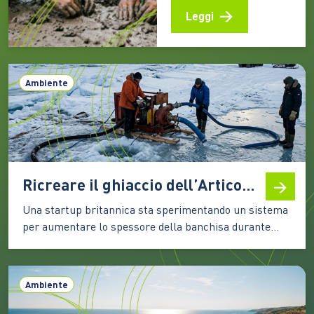
foreste costiere, capaci
Leggi
di immagazzinare CO2,
attenuare gli effetti
degli eventi estremi e
sostenere la vita e le
Ambiente
economie di milioni di
persone Le mangrovie
occupano una sottile
fascia lungo le coste
tropicali e subtropicali
del pianeta, nei
Ricreare il ghiaccio dell’Artico: come funziona la tecnologia di Real Ice
territori…
Una startup britannica sta sperimentando un sistema
per aumentare lo spessore della banchisa durante
l’inverno. I primi test mostrano risultati incoraggianti,
ma la strada verso un’applicazione su larga scala
resta complessa Il ghiaccio marino artico è una delle
Ambiente
componenti più delicate del sistema climatico. La sua
superficie chiara riflette una…