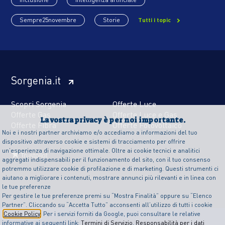
Sempre25novembre
Storie
Tutti i topic
Sorgenia.it
Scopri Sorgenia
Offerte Luce
Offerte Gas
Offerte Luce e Gas
La vostra privacy è per noi importante.
Offerte Fibra
Offerte Fotovoltaico
Noi e i nostri partner archiviamo e/o accediamo a informazioni del tuo
dispositivo attraverso cookie e sistemi di tracciamento per offrire
un’esperienza di navigazione ottimale. Oltre ai cookie tecnici e analitici
aggregati indispensabili per il funzionamento del sito, con il tuo consenso
potremmo utilizzare cookie di profilazione e di marketing. Questi strumenti ci
aiutano a migliorare i contenuti, mostrare annunci più rilevanti e in linea con
le tue preferenze
Per gestire le tue preferenze premi su “Mostra Finalità” oppure su “Elenco
Partner”. Cliccando su “Accetta Tutto” acconsenti all’utilizzo di tutti i cookie
Cookie Policy
. Per i servizi forniti da Google, puoi consultare le relative
informative ai seguenti link:
Termini di Servizio
,
Responsabilità per i dati