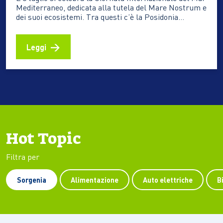
Mediterraneo, dedicata alla tutela del Mare Nostrum e
dei suoi ecosistemi. Tra questi c’è la Posidonia
oceanica, una pianta marina che contribuisce alla
qualità delle acque, protegge le spiagge dall’erosione e
aiuta ad assorbire CO₂ Ogni estate milioni di persone
Leggi
scelgono…
Hot Topic
Filtra per
Sorgenia
Alimentazione
Auto elettriche
B