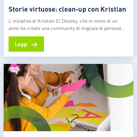
Storie virtuose: clean-up con Kristian
L’iniziativa di Kristian El Dosoky, che in meno di un
anno ha creato una community di migliaia di persone
che si danno appuntamento online per raccogliere la
spazzatura da parchi e aree urbane: “Vorrei arrivare in
→
Leggi
Egitto in bici, ripulendo i luoghi in cui passerò”
L’impegno di Kristian El Dosoky…