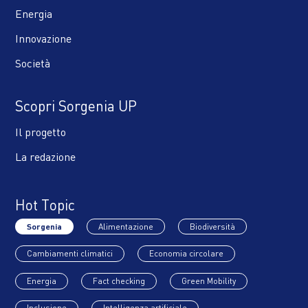
Energia
Innovazione
Società
Scopri Sorgenia UP
Il progetto
La redazione
Hot Topic
Sorgenia
Alimentazione
Biodiversità
Cambiamenti climatici
Economia circolare
Energia
Fact checking
Green Mobility
Inclusione
Intelligenza artificiale