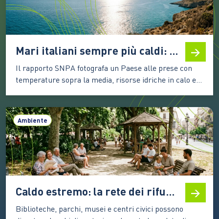
Mari italiani sempre più caldi: nel 2025 secondo valore più alto dal 1982
Il rapporto SNPA fotografa un Paese alle prese con
temperature sopra la media, risorse idriche in calo e
fenomeni estremi. Il Nord beneficia di piogge più
abbondanti, mentre il Centro-Sud resta esposto alla
siccità I mari italiani continuano a scaldarsi. Nel 2025
Ambiente
la temperatura media annuale ha raggiunto i 20°C,…
Caldo estremo: la rete dei rifugi climatici, cosa sono e perché sono sempre più importanti
Biblioteche, parchi, musei e centri civici possono