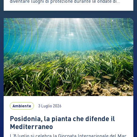
diventare luoghi di protezione durante le ondate di
calore. Ecco come funzionano queste reti urbane, quali
benefici offrono alle persone più vulnerabili e quali
esperienze stanno prendendo forma anche in Italia Le
ondate di calore che stanno interessando l’Italia e gran
parte dell’Europa…
Ambiente
3 Luglio 2026
Posidonia, la pianta che difende il
Mediterraneo
L’8 luglio si celebra la Giornata Internazionale del Mar