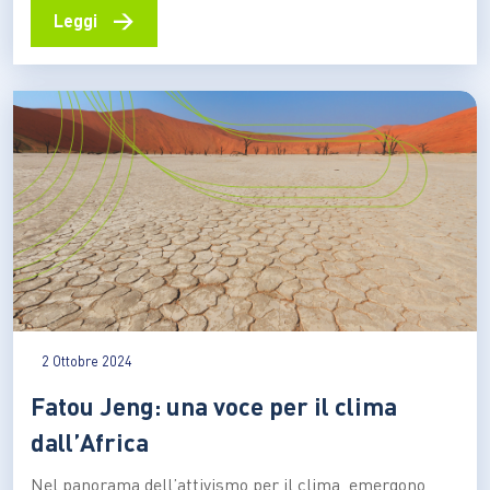
erano stati 11 in meno. In prima linea Borgo Virgilio,
→
Leggi
Cernusco sul Naviglio, Bacoli, Cesa, Manduria, Castro,
Tortora e Ferrara. Sono complessivamente 122 i borghi,
i paesi e le città italiane che si distinguono…
2 Ottobre 2024
Fatou Jeng: una voce per il clima
dall’Africa
Nel panorama dell’attivismo per il clima, emergono