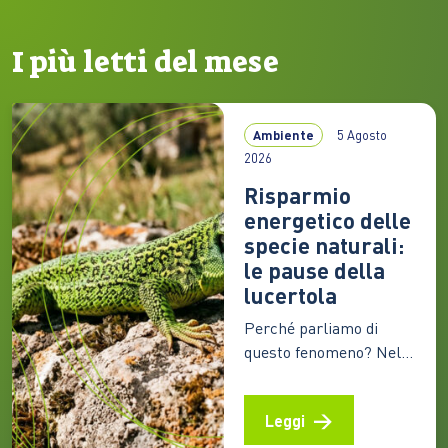
I più letti del mese
Ambiente
5 Agosto
2026
Risparmio
energetico delle
specie naturali:
le pause della
lucertola
Perché parliamo di
questo fenomeno? Nel
lungo silenzio del
torpore invernale,
Leggi
schiere di animali
continuano a vivere