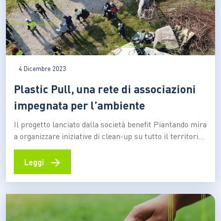
4 Dicembre 2023
Plastic Pull, una rete di associazioni
impegnata per l’ambiente
Il progetto lanciato dalla società benefit Piantando mira
a organizzare iniziative di clean-up su tutto il territorio
nazionale, certificando chilo per chilo i materiali di
scarto recuperati. Il responsabile commerciale Fabio
→
Leggi
Piacentini: “Per il 2024 puntiamo a raddoppiare i nostri
numeri, arrivando a 200 tonnellate di raccolta”
“Chiuderemo il 2023…