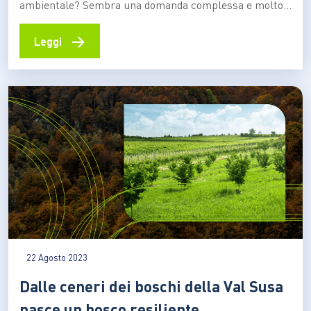
ambientale? Sembra una domanda complessa e molto
lontana da noi consumatori, ma se davvero vogliamo
fare scelte di acquisto green è importante essere
→
Leggi
consapevoli di tutto quello serve perché un’azienda
possa realmente dirsi sostenibile e impegnata per la
tutela dell’ambiente e del…
22 Agosto 2023
Dalle ceneri dei boschi della Val Susa
nasce un bosco resiliente