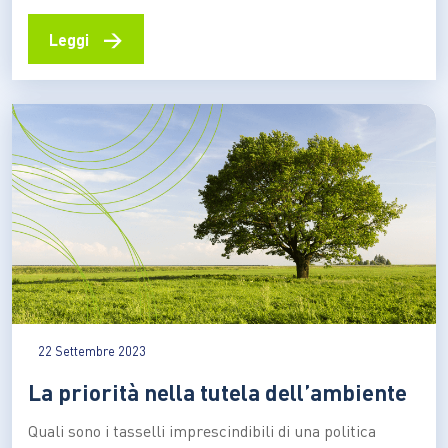
Ignazio Capuano: “Il nostro modello, efficace ed
efficiente, fa scuola in Europa” L’Italia taglia un
→
Leggi
traguardo importante nel campo del riciclo dei rifiuti di
imballaggio e si propone come un modello virtuoso di
riferimento in…
22 Settembre 2023
La priorità nella tutela dell’ambiente
Quali sono i tasselli imprescindibili di una politica