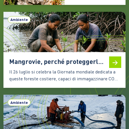
indisturbati una vita
particolarmente calma
Ambiente
e celata, eppure ancora
scalpitante e desiderosa
di tempi migliori. Alle
latitudini italiane, molte
categorie della
biodiversità devono
Mangrovie, perché proteggerle significa difendere il clima e la biodiversità
infatti fare i conti ogni
anno con un lungo
Il 26 luglio si celebra la Giornata mondiale dedicata a
periodo…
queste foreste costiere, capaci di immagazzinare CO2,
attenuare gli effetti degli eventi estremi e sostenere la
vita e le economie di milioni di persone Le mangrovie
occupano una sottile fascia lungo le coste tropicali e
Ambiente
subtropicali del pianeta, nei territori…