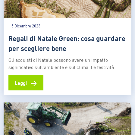
5 Dicembre 2023
Regali di Natale Green: cosa guardare
per scegliere bene
Gli acquisti di Natale possono avere un impatto
significativo sull’ambiente e sul clima. Le festività
natalizie rappresentano quasi il 6%1 dell’anidride
carbonica che ognuno di noi produce annualmente,
→
Leggi
ovvero circa 650 chili di CO2 a testa solo fra il 24 e il 26
dicembre2. La spesa alimentare aumenta di circa…