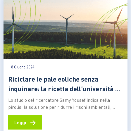
8 Giugno 2024
Riciclare le pale eoliche senza
inquinare: la ricetta dell’università di
Kaunas
Lo studio del ricercatore Samy Yousef indica nella
pirolisi la soluzione per ridurre i rischi ambientali,
separando i componenti di valore, che verranno
riutilizzati, da quelli potenzialmente nocivi. Con notevoli
→
Leggi
vantaggi rispetto allo smaltimento in discarica Le pale