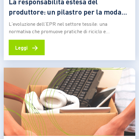
La responsabilità estesa del
produttore: un pilastro per la moda
sostenibile
L’evoluzione dell’EPR nel settore tessile: una
normativa che promuove pratiche di riciclo e
progettazione sostenibile. Ecco le nuove opportunità
per ridurre l’impatto ambientale dei rifiuti legati
→
Leggi
all’industria della moda La “Responsabilità Estesa del
Produttore“, nota con l’acronimo di EPR (Extended
Producer Responsibility), è una politica ambientale che
impone ai produttori…