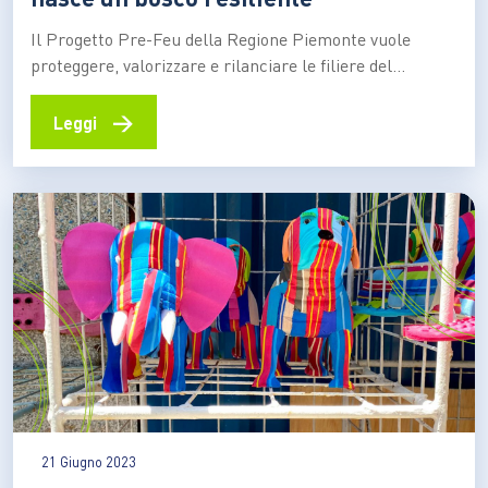
Il Progetto Pre-Feu della Regione Piemonte vuole
proteggere, valorizzare e rilanciare le filiere del
legno della Val Susa Era la metà di ottobre del 2017 e
Torino da giorni era oppressa da una fitta coltre di
→
Leggi
smog. A dare fiato agli abitanti della città ci pensò il
Foehn, il vento caldo…
21 Giugno 2023