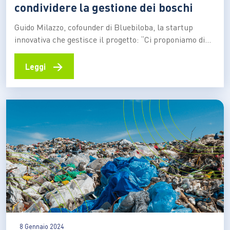
condividere la gestione dei boschi
Guido Milazzo, cofounder di Bluebiloba, la startup
innovativa che gestisce il progetto: “Ci proponiamo di
mettere in contatto e aggregare i piccoli proprietari di
aree boschive in tutta Italia per favorire le economie di
→
Leggi
scala necessarie alla gestione dei boschi. Perché un
territorio non curato a monte spesso è il…
8 Gennaio 2024