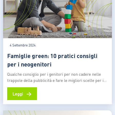
4 Settembre 2024
Famiglie green: 10 pratici consigli
per i neogenitori
Qualche consiglio per i genitori per non cadere nelle
trappole della pubblicità e fare le migliori scelte per i
propri bambini, la loro salute, l’ambiente e il clima Le
sfide per chi diventa genitore sono numerose e spesso
→
Leggi
complesse. Un neonato non arriva munito di libretto
delle istruzioni e può…