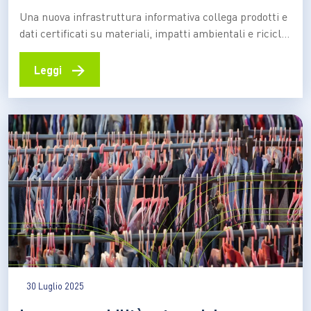
verificabile
Una nuova infrastruttura informativa collega prodotti e
dati certificati su materiali, impatti ambientali e riciclo.
Ecco cosa prevede la normativa europea e quali effetti
produce per imprese, consumatori e autorità Prodotti
→
Leggi
progettati per durare poco, difficili da riparare o
riciclare, filiere opache e informazioni ambientali
frammentate: per anni il mercato…
30 Luglio 2025