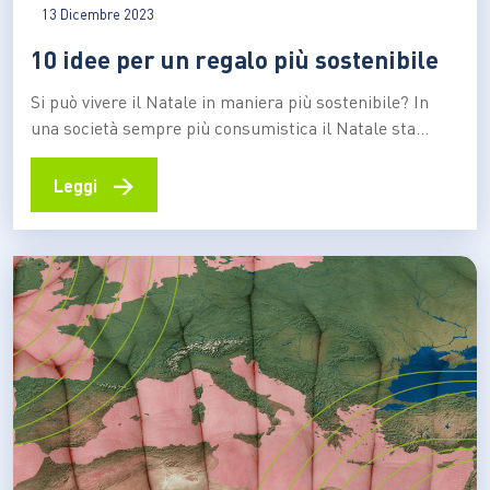
13 Dicembre 2023
10 idee per un regalo più sostenibile
Si può vivere il Natale in maniera più sostenibile? In
una società sempre più consumistica il Natale sta
perdendo la sua magia. Ma ognuno di noi può cambiare
e migliorare le cose. Come? Scegliendo accuratamente
→
Leggi
che tipo di regali farai quest’anno. In quest’articolo
troverai 10 idee per un regalo più…