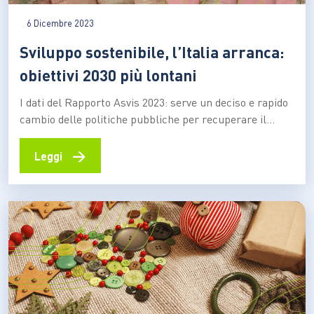
6 Dicembre 2023
Sviluppo sostenibile, l’Italia arranca:
obiettivi 2030 più lontani
I dati del Rapporto Asvis 2023: serve un deciso e rapido
cambio delle politiche pubbliche per recuperare il
terreno perduto, a partire da una legge per il clima. Il
direttore scientifico Enrico Giovannini: “Manca un
→
Leggi
impegno esplicito, corale e coerente da parte della
società, delle imprese e delle forze politiche”…