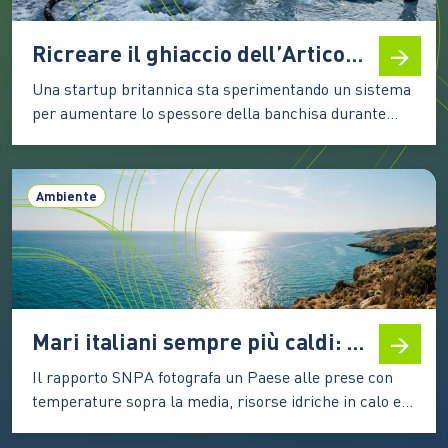
Ricreare il ghiaccio dell’Artico: come funziona la tecnologia di Real Ice
Una startup britannica sta sperimentando un sistema
per aumentare lo spessore della banchisa durante
l’inverno. I primi test mostrano risultati incoraggianti,
ma la strada verso un’applicazione su larga scala
resta complessa Il ghiaccio marino artico è una delle
Ambiente
componenti più delicate del sistema climatico. La sua
superficie chiara riflette una…
Mari italiani sempre più caldi: nel 2025 secondo valore più alto dal 1982
Il rapporto SNPA fotografa un Paese alle prese con
temperature sopra la media, risorse idriche in calo e
fenomeni estremi. Il Nord beneficia di piogge più