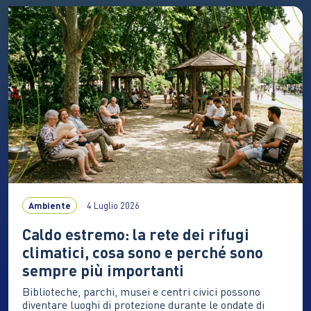
abbondanti, mentre il Centro-Sud resta esposto alla
siccità I mari italiani continuano a scaldarsi. Nel 2025
la temperatura media annuale ha raggiunto i 20°C,…
Ambiente
4 Luglio 2026
Caldo estremo: la rete dei rifugi
climatici, cosa sono e perché sono
sempre più importanti
Biblioteche, parchi, musei e centri civici possono
diventare luoghi di protezione durante le ondate di