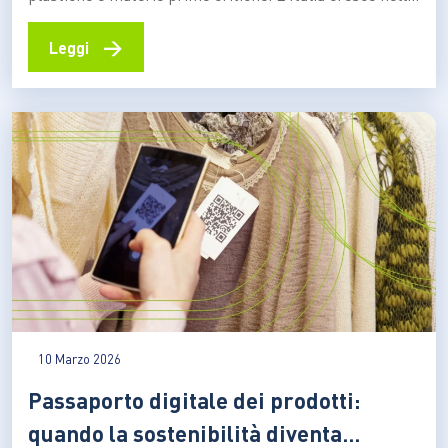
raccolta. Intanto l’Europa prepara nuove regole per
trasformare i RAEE in risorsa strategica: nel corso del
→
Leggi
2026 è previsto il via libera al Circular Economy Ac Una
vecchia TV abbandonata in cantina racconta molto più…
10 Marzo 2026
Passaporto digitale dei prodotti:
quando la sostenibilità diventa