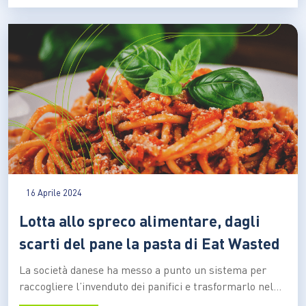
delle turbine eoliche sono un simbolo dell’energia
rinnovabile. Ma hanno anch’esse un…
16 Aprile 2024
Lotta allo spreco alimentare, dagli
scarti del pane la pasta di Eat Wasted
La società danese ha messo a punto un sistema per
raccogliere l’invenduto dei panifici e trasformarlo nel
piatto simbolo dell’Italia. Da un anno ha una sede anche