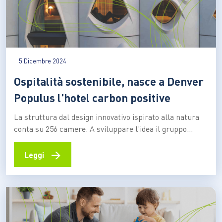
5 Dicembre 2024
Ospitalità sostenibile, nasce a Denver
Populus l’hotel carbon positive
La struttura dal design innovativo ispirato alla natura
conta su 256 camere. A sviluppare l’idea il gruppo
Urban Villages. Il presidente Jon Buerge: “Vogliamo
ripensare a come gli hotel possano dare priorità alla
→
Leggi
salute del pianeta in modo positivo e coinvolgente”
Duecentocinquantasei camere nel cuore di Denver, in
Colorado: un…