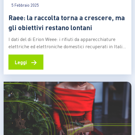
5 Febbraio 2025
Raee: la raccolta torna a crescere, ma
gli obiettivi restano lontani
I dati del di Erion Weee: i rifiuti da apparecchiature
elettriche ed elettroniche domestici recuperati in Italia
ammontano nel 2024 a 237mila tonnellate, il 2% in più
rispetto all’anno precedente. Ma le nuove norme del
→
Leggi
decreto legge “Salva-infrazioni” potrebbero contribuire
a un’accelerazione più consistente nel 2025 Nel 2024
sono state…