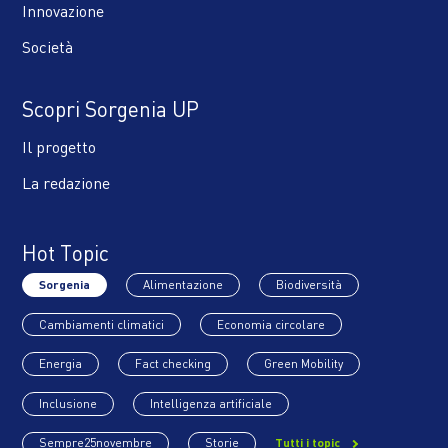
Innovazione
Società
Scopri Sorgenia UP
Il progetto
La redazione
Hot Topic
Sorgenia
Alimentazione
Biodiversità
Cambiamenti climatici
Economia circolare
Energia
Fact checking
Green Mobility
Inclusione
Intelligenza artificiale
Sempre25novembre
Storie
Tutti i topic