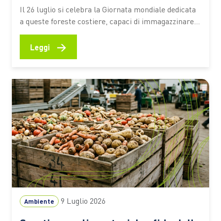
biodiversità
Il 26 luglio si celebra la Giornata mondiale dedicata
a queste foreste costiere, capaci di immagazzinare
CO2, attenuare gli effetti degli eventi estremi e
sostenere la vita e le economie di milioni di persone
→
Leggi
Le mangrovie occupano una sottile fascia lungo le
coste tropicali e subtropicali del pianeta, nei
territori…
9 Luglio 2026
Ambiente