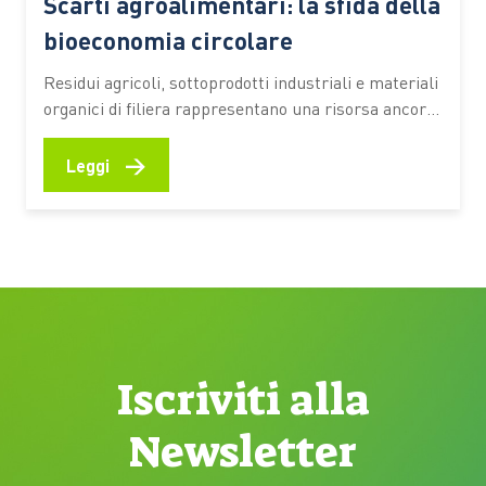
Scarti agroalimentari: la sfida della
bioeconomia circolare
Residui agricoli, sottoprodotti industriali e materiali
organici di filiera rappresentano una risorsa ancora
sottoutilizzata. Secondo una stima dell’Università
Cattolica, circa il 70% resta fuori da percorsi di
→
Leggi
valorizzazione ad alto valore aggiunto Ogni raccolto,
ogni vendemmia, ogni trasformazione alimentare
lascia dietro di sé una grande quantità di residui.
Paglia, potature,…
Iscriviti alla
Newsletter