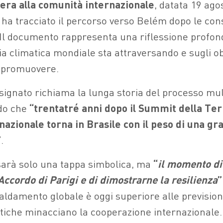
tera alla comunità internazionale
, datata 19 ago
ha tracciato il percorso verso Belém dopo le cons
Il documento rappresenta una riflessione profond
a climatica mondiale sta attraversando e sugli obie
e promuovere.
signato richiama la lunga storia del processo mul
ndo che
“trentatré anni dopo il Summit della Terr
azionale torna in Brasile con il peso di una gr
”
.
arà solo una tappa simbolica, ma
“
il momento di
’Accordo di Parigi e di dimostrarne la resilienza
”
caldamento globale è oggi superiore alle prevision
itiche minacciano la cooperazione internazionale.