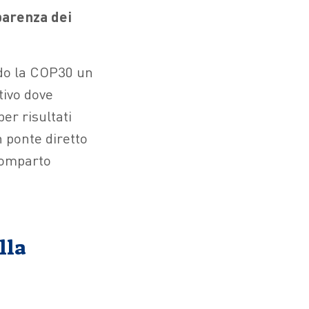
parenza dei
ndo la COP30 un
tivo dove
er risultati
n ponte diretto
 comparto
lla