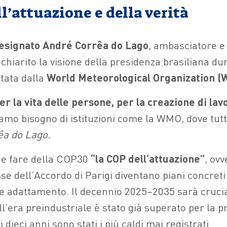
l’attuazione e della verità
esignato André Corrêa do Lago
, ambasciatore e
chiarito la visione della presidenza brasiliana d
tata dalla
World Meteorological Organization 
r la vita delle persone, per la creazione di lavo
amo bisogno di istituzioni come la WMO, dove tutto
êa do Lago.
nde fare della COP30
“la COP dell’attuazione”
, ov
se dell’Accordo di Parigi diventano piani concreti
e adattamento. Il decennio 2025–2035 sarà cruciale
ll’era preindustriale è stato già superato per la p
i dieci anni sono stati i più caldi mai registrati.