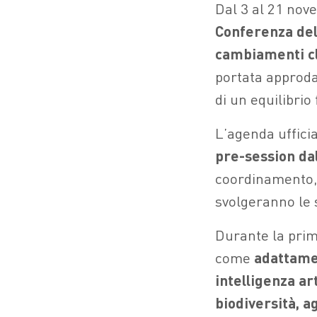
Dal 3 al 21 nov
Conferenza del
cambiamenti cl
portata approda
di un equilibrio
L’agenda uffici
pre-session da
coordinamento,
svolgeranno le se
Durante la prim
come
adattamen
intelligenza art
biodiversità, a