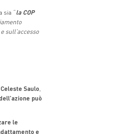
 sia “
la COP
biamento
 e sull’accesso
,
Celeste Saulo
,
 dell’azione può
zare le
’adattamento e