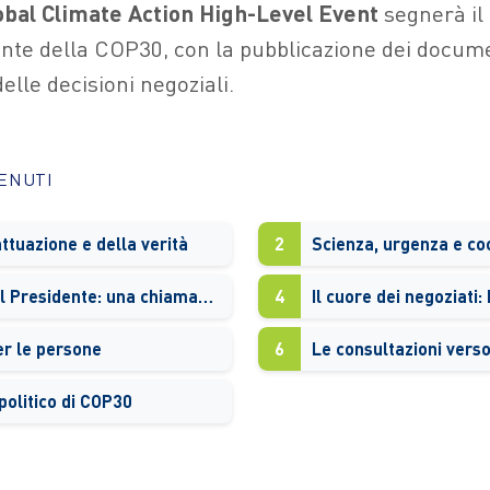
obal Climate Action High-Level Event
segnerà i
ante della COP30, con la pubblicazione dei documen
elle decisioni negoziali.
TENUTI
ttuazione e della verità
2
Scienza, urgenza e c
La lettera del Presidente: una chiamata alla responsabilità comune
4
r le persone
6
Le consultazioni vers
 politico di COP30