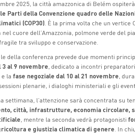
embre 2025, la città amazzonica di Belém ospiterà
le Parti della Convenzione quadro delle Nazioni
imatici (COP30)
. È la prima volta che un vertice 
 nel cuore dell’Amazzonia, polmone verde del pi
 fragile tra sviluppo e conservazione.
ale della conferenza prevede due momenti princip
l 3 al 9 novembre
, dedicato a incontri preparator
 e la
fase negoziale dal 10 al 21 novembre
, dura
ssioni plenarie, i dialoghi ministeriali e gli eventi
a settimana, l’attenzione sarà concentrata su tem
to, città, infrastrutture, economia circolare, 
ificiale
, mentre la seconda vedrà protagonisti
fo
gricoltura e giustizia climatica di genere
. In chi