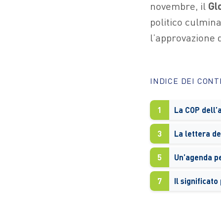
novembre, il
Gl
politico culmin
l’approvazione d
INDICE DEI CON
1
La COP dell’a
3
5
Un’agenda pe
7
Il significato