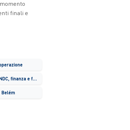
l momento
ti finali e
ooperazione
Il cuore dei negoziati: NDC, finanza e fiducia
o Belém