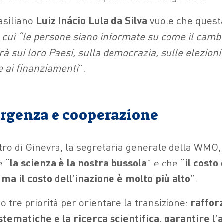
asiliano
Luiz Inácio Lula da Silva
vuole che questa
in cui “le persone siano informate su come il cam
rà sui loro Paesi, sulla democrazia, sulle elezioni
e ai finanziamenti
”.
urgenza e cooperazione
tro di Ginevra, la segretaria generale della WMO
e “
la scienza è la nostra bussola
” e che “
il costo
ma il costo dell’inazione è molto più alto
”.
o tre priorità per orientare la transizione:
raffor
stematiche e la ricerca scientifica
,
garantire l