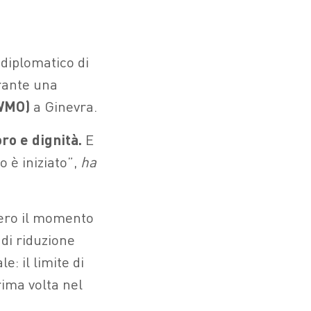
 diplomatico di
urante una
(WMO)
a Ginevra.
ro e dignità.
E
 è iniziato”,
ha
vero il momento
 di riduzione
: il limite di
rima volta nel