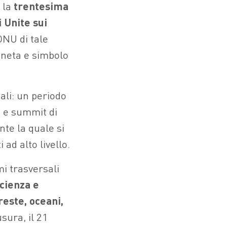
 la
trentesima
 Unite sui
ONU di tale
aneta e simbolo
ali: un periodo
i e summit di
nte la quale si
 ad alto livello.
i trasversali
scienza e
reste, oceani,
usura, il 21