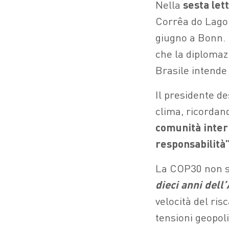
Nella
sesta let
Corrêa do Lago 
giugno a Bonn. 
che la diplomazi
Brasile intend
Il presidente de
clima, ricorda
comunità intern
responsabilità
La COP30 non s
dieci anni dell
velocità del ris
tensioni geopol