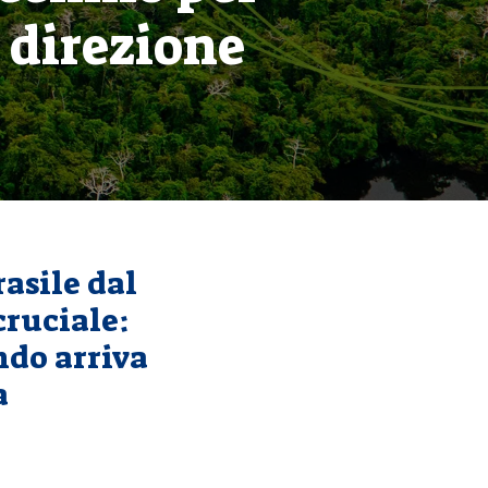
a direzione
rasile dal
cruciale:
ndo arriva
a