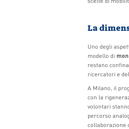
scelte di mobilit
La dimens
Uno degli aspett
modello di
moni
restano confina
ricercatori e de
A Milano, il prog
con la rigeneraz
volontari stanno
percorso analog
collaborazione 