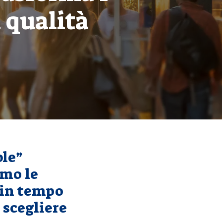
a qualità
le”
amo le
e in tempo
i scegliere