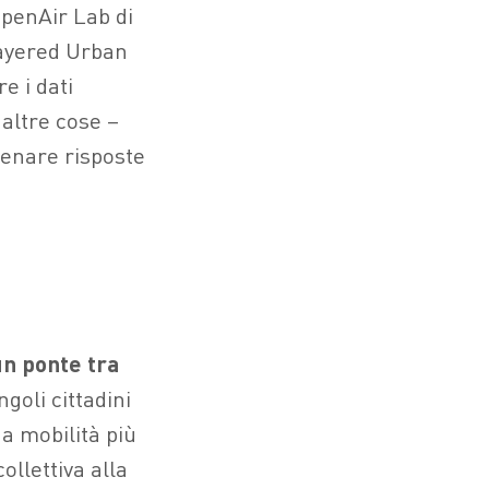
OpenAir Lab di
layered Urban
re i dati
 altre cose –
tenare risposte
un ponte tra
goli cittadini
na mobilità più
ollettiva alla