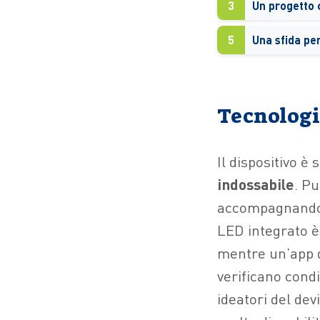
3
5
Una sfida per 
Tecnologia
Il dispositivo è
indossabile
. P
accompagnando l
LED integrato è 
mentre un’app de
verificano condi
ideatori del dev