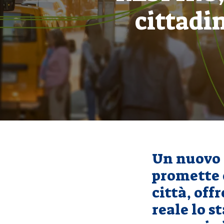
cittadin
Un nuovo 
promette 
città, off
reale lo s