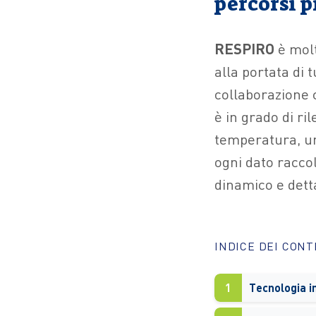
percorsi p
RESPIRO
è molt
alla portata di t
collaborazione
è in grado di ri
temperatura, um
ogni dato racco
dinamico e detta
INDICE DEI CON
1
Tecnologia i