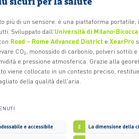
iù sicuri per la salute
o più di un sensore: è una piattaforma portatile, 
utti. Sviluppato dall’
Università di Milano-Bicocca
 con
Road – Rome Advanced District
e
XearPro
s
levare CO
₂
, monossido di carbonio, polveri sottili e 
idità e pressione atmosferica. Grazie alla geore
lto viene collocato in un contesto preciso, restit
gliato della qualità dell’aria.
TENUTI
ndossabile e accessibile
2
La dimensione della ci