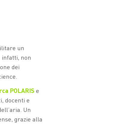
ilitare un
, infatti, non
ione dei
cience.
erca POLARIS
e
i, docenti e
ell’aria. Un
nse, grazie alla