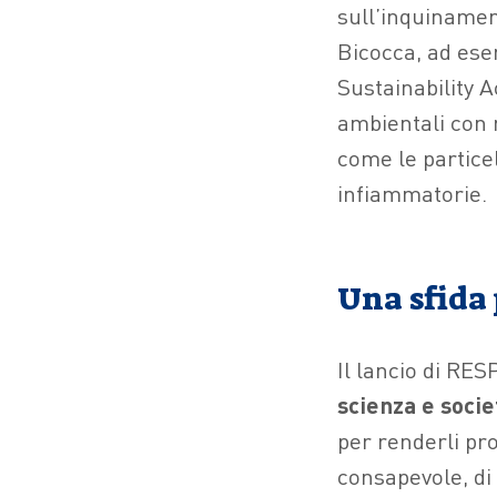
sull’inquinament
Bicocca, ad ese
Sustainability Ac
ambientali con r
come le partice
infiammatorie.
Una sfida 
Il lancio di RE
scienza e socie
per renderli pro
consapevole, di c