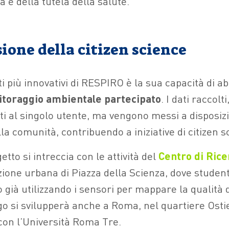
à e della tutela della salute.
ione della citizen science
i più innovativi di RESPIRO è la sua capacità di ab
toraggio ambientale partecipato
. I dati raccolti
ti al singolo utente, ma vengono messi a disposiz
lla comunità, contribuendo a iniziative di citizen s
etto si intreccia con le attività del
Centro di Ric
ione urbana di Piazza della Scienza, dove student
 già utilizzando i sensori per mappare la qualità d
o si svilupperà anche a Roma, nel quartiere Ostie
con l’Università Roma Tre.