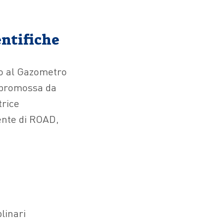
entifiche
to al Gazometro
e promossa da
trice
dente di ROAD,
linari