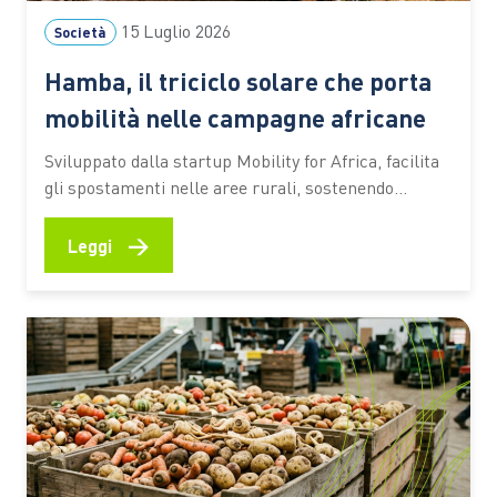
15 Luglio 2026
Società
Hamba, il triciclo solare che porta
mobilità nelle campagne africane
Sviluppato dalla startup Mobility for Africa, facilita
gli spostamenti nelle aree rurali, sostenendo
agricoltura, imprenditoria locale, inclusione
femminile e riduzione delle emissioni In molte aree
→
Leggi
rurali dell’Africa spostarsi rappresenta ancora una
delle principali difficoltà per chi coltiva la terra,
gestisce una piccola attività commerciale o deve
raggiungere scuole e servizi…