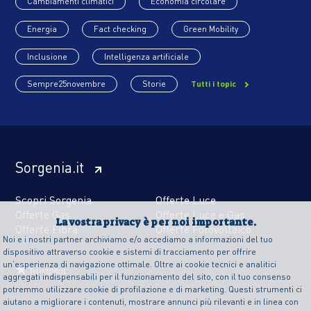
Cambiamenti climatici
Economia circolare
Energia
Fact checking
Green Mobility
Inclusione
Intelligenza artificiale
Sempre25novembre
Storie
Tutti i topic
Sorgenia.it
Scopri Sorgenia
Offerte Luce
Offerte Gas
Offerte Luce e Gas
La vostra privacy è per noi importante.
Offerte Fibra
Offerte Fotovoltaico
Noi e i nostri partner archiviamo e/o accediamo a informazioni del tuo
dispositivo attraverso cookie e sistemi di tracciamento per offrire
un’esperienza di navigazione ottimale. Oltre ai cookie tecnici e analitici
aggregati indispensabili per il funzionamento del sito, con il tuo consenso
potremmo utilizzare cookie di profilazione e di marketing. Questi strumenti ci
aiutano a migliorare i contenuti, mostrare annunci più rilevanti e in linea con