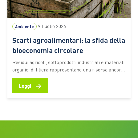
9 Luglio 2026
Ambiente
Scarti agroalimentari: la sfida della
bioeconomia circolare
Residui agricoli, sottoprodotti industriali e materiali
organici di filiera rappresentano una risorsa ancora
sottoutilizzata. Secondo una stima dell’Università
Cattolica, circa il 70% resta fuori da percorsi di
→
Leggi
valorizzazione ad alto valore aggiunto Ogni raccolto,
ogni vendemmia, ogni trasformazione alimentare
lascia dietro di sé una grande quantità di residui.
Paglia, potature,…