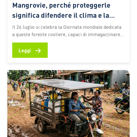
Mangrovie, perché proteggerle
significa difendere il clima e la
biodiversità
Il 26 luglio si celebra la Giornata mondiale dedicata
a queste foreste costiere, capaci di immagazzinare
CO2, attenuare gli effetti degli eventi estremi e
sostenere la vita e le economie di milioni di persone
→
Leggi
Le mangrovie occupano una sottile fascia lungo le
coste tropicali e subtropicali del pianeta, nei
territori…