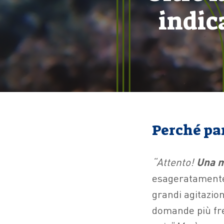
indic
Perché pa
“Attento!
Una 
esageratamente 
grandi agitazio
domande più fre