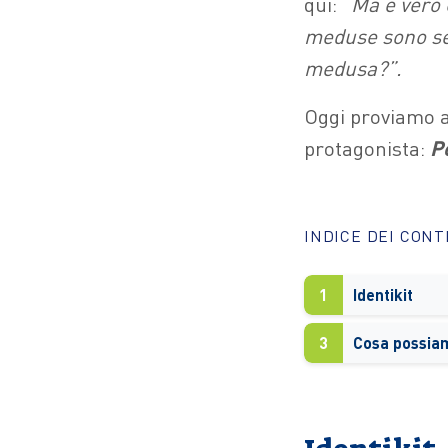
qui: “
M
a è vero
meduse sono se
medusa?”.
Oggi proviamo a 
protagonista:
P
INDICE DEI CON
1
Identikit
3
Cosa possiam