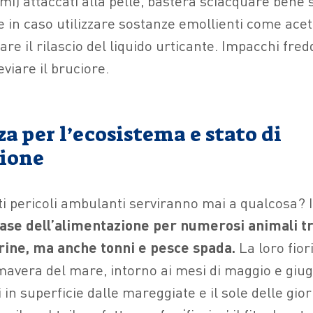
imi) attaccati alla pelle, basterà sciacquare ben
e in caso utilizzare sostanze emollienti come ace
tare il rilascio del liquido urticante. Impacchi fred
leviare il bruciore.
 per l’ecosistema e stato di
ione
ti pericoli ambulanti serviranno mai a qualcosa? I
se dell’alimentazione per numerosi animali tra
ine, ma anche tonni e pesce spada.
La loro fior
imavera del mare, intorno ai mesi di maggio e giu
i in superficie dalle mareggiate e il sole delle gio