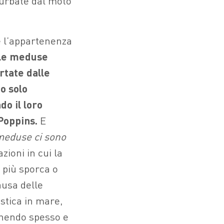
urbate dal moto
e l’appartenenza
Le meduse
rtate dalle
o solo
do il loro
 Poppins.
E
meduse ci sono
zioni in cui la
 più sporca o
ausa delle
stica in mare,
finendo spesso e