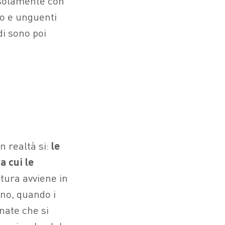
e solamente con
to e unguenti
di sono poi
n realtà si:
le
 cui le
itura avviene in
gno, quando i
rnate che si