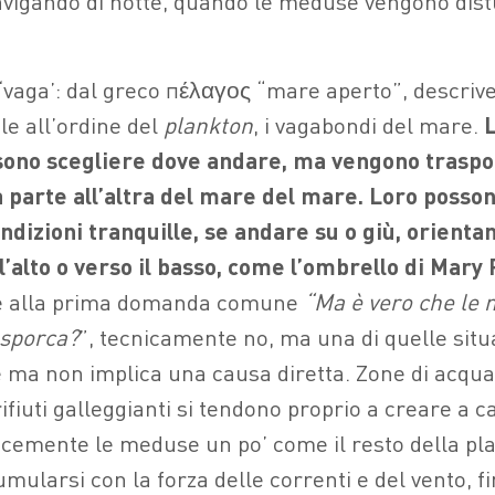
vigando di notte, quando le meduse vengono dist
vaga’: dal greco πέλαγος “mare aperto”, descriv
le all’ordine del
plankton
, i vagabondi del mare.
ssono scegliere dove andare, ma vengono traspo
 parte all’altra del mare del mare. Loro posson
ondizioni tranquille, se andare su o giù, orientan
l’alto o verso il basso, come l’ombrello di Mary
e alla prima domanda comune
“Ma è vero che le 
 sporca?
”, tecnicamente no, ma una di quelle situa
é ma non implica una causa diretta. Zone di acqua
ifiuti galleggianti si tendono proprio a creare a c
icemente le meduse un po’ come il resto della pla
mularsi con la forza delle correnti e del vento, 