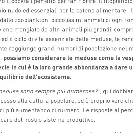
 il cocktail perfetto per far ‘fiorire’ il fitoplanct
cchio nudo ed essenziali per la catena alimentare. I
dallo zooplankton, piccolissimi animali di ogni fo
viene mangiato da altri animali più grandi, comp
ed il ciclo di vita essenziale delle meduse, le ren
ente raggiunge grandi numeri di popolazione nel
i,
possiamo considerare le meduse come la ves
cie in cui è la loro grande abbondanza a dare u
quilibrio dell’ecosistema.
meduse sono sempre più numerose?”,
qui dobbia
esso alla cultura popolare, ed è proprio vero c
i più aumentando di numero. Le risposte al per
care del nostro sistema produttivo.