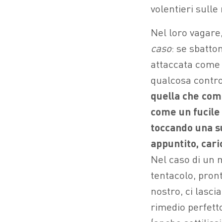
volentieri sul
Nel loro vagare
caso
: se sbatto
attaccata come 
qualcosa contro
quella che com
come un fucile 
toccando una su
appuntito, cari
Nel caso di un 
tentacolo, pront
nostro, ci lasci
rimedio perfetto