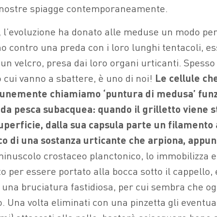
le nostre spiagge contemporaneamente.
, l’evoluzione ha donato alle meduse un modo pe
no contro una preda con i loro lunghi tentacoli, e
un velcro, presa dai loro organi urticanti. Spesso
 cui vanno a sbattere, è uno di noi!
Le cellule ch
unemente chiamiamo ‘puntura di medusa’ funz
da pesca subacquea: quando il grilletto viene 
perficie, dalla sua capsula parte un filamento 
co di una sostanza urticante che arpiona, appunt
minuscolo crostaceo planctonico, lo immobilizza e
o per essere portato alla bocca sotto il cappello, 
a una bruciatura fastidiosa, per cui sembra che og
. Una volta eliminati con una pinzetta gli eventual