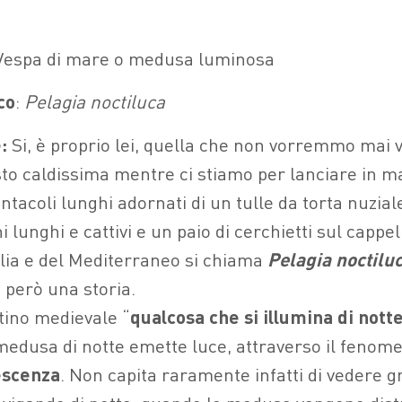
Vespa di mare o medusa luminosa
co
:
Pelagia noctiluca
:
Si, è proprio lei, quella che non vorremmo mai 
sto caldissima mentre ci stiamo per lanciare in m
entacoli lunghi adornati di un tulle da torta nuziale
i lunghi e cattivi e un paio di cerchietti sul capp
alia e del Mediterraneo si chiama
Pelagia noctilu
però una storia.
tino medievale “
qualcosa che si illumina di nott
edusa di notte emette luce, attraverso il fenom
escenza
. Non capita raramente infatti di vedere g