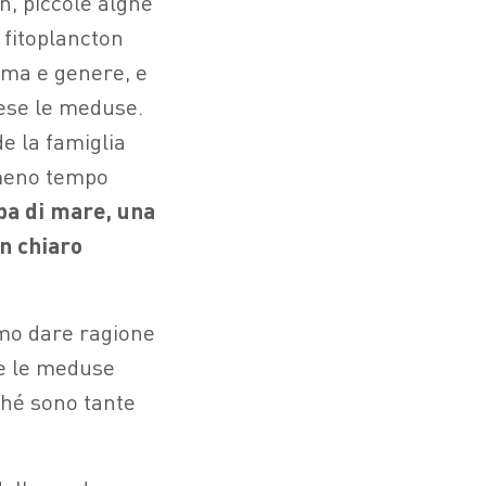
on, piccole alghe
l fitoplancton
rma e genere, e
rese le meduse.
de la famiglia
 meno tempo
pa di mare, una
n chiaro
mo dare ragione
he le meduse
ché sono tante