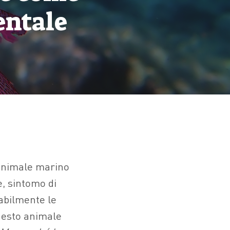
entale
 animale marino
, sintomo di
babilmente le
uesto animale