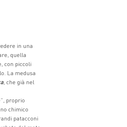
vedere in una
are, quella
, con piccoli
ello. La medusa
ca
, che già nel
e
”, proprio
eno chimico
randi patacconi