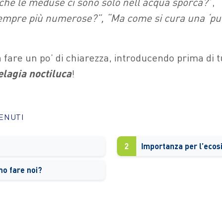
 che le meduse ci sono solo nell’acqua sporca?
”, “
mpre più numerose?”, “Ma come si cura una ‘pun
fare un po’ di chiarezza, introducendo prima di t
elagia noctiluca
!
TENUTI
2
o fare noi?