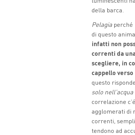
luminescenti na
della barca.
Pelagia
perché ‘
di questo anima
infatti non po
correnti da una
scegliere, in c
cappello verso 
questo rispond
solo nell’acqua
correlazione c’
agglomerati di r
correnti, sempl
tendono ad accu