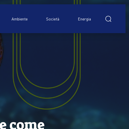
Ricerca
per:
Ambiente
Società
Energia
se come