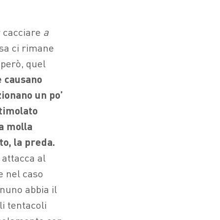
r cacciare
a
ssa ci rimane
 però, quel
e causano
ionano un po’
stimolato
a molla
o, la preda.
 attacca al
e nel caso
nuno abbia il
i tentacoli