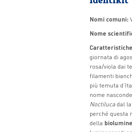
Identikit
Nomi comuni:
Nome scientifi
Caratteristiche
giornata di ago
rosa/viola dai t
filamenti bianch
più temuta d’It
nome nasconde 
Noctiluca
dal la
perché questa m
della
biolumin