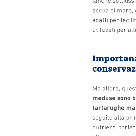
(anche sottiliss
acqua di mare, 
adatti per facili
utilizzati per al
Importanza
conservaz
Ma allora, ques
meduse sono ba
tartarughe mar
seguito alla pr
nutrienti portat