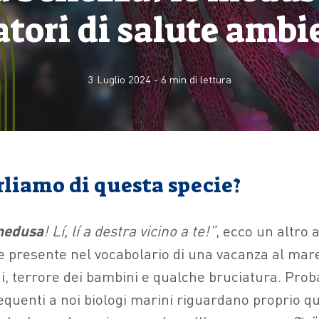
atori di salute ambi
3 Luglio 2024
-
6
min di lettura
rliamo di questa specie?
medusa
! Lí, lí a destra vicino a te!”
, ecco un altro
presente nel vocabolario di una vacanza al mare
ni, terrore dei bambini e qualche bruciatura. Pro
quenti a noi biologi marini riguardano proprio q