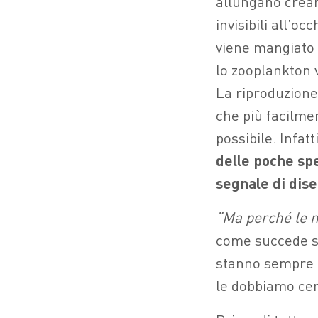
allungano creano
invisibili all’o
viene mangiato 
lo zooplankton 
La riproduzione 
che più facilm
possibile. Infatt
delle poche spe
segnale di dise
“Ma perché le 
come succede sp
stanno sempre d
le dobbiamo cer