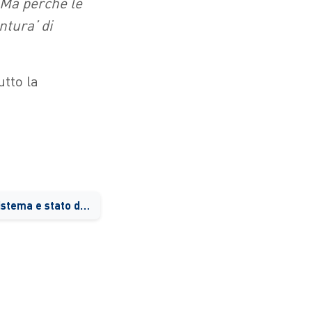
M
a perché le
tura’ di
utto la
Importanza per l’ecosistema e stato di conservazione