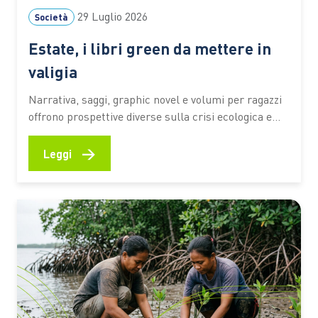
29 Luglio 2026
Società
Estate, i libri green da mettere in
valigia
Narrativa, saggi, graphic novel e volumi per ragazzi
offrono prospettive diverse sulla crisi ecologica e
sul rapporto tra persone e ambiente. I titoli
premiati dal Premio Demetra 2026 diventano una
→
Leggi
selezione utile per riflettere su clima, turismo,
natura e giustizia ambientale anche in vacanza C’è
chi mette in valigia un…