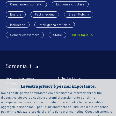
Cambiamenti climatici
Economia circolare
Energia
Fact checking
Green Mobility
Inclusione
Intelligenza artificiale
Sempre25novembre
Storie
Tutti i topic
Sorgenia.it
Scopri Sorgenia
Offerte Luce
Offerte Gas
Offerte Luce e Gas
La vostra privacy è per noi importante.
Offerte Fibra
Offerte Fotovoltaico
Noi e i nostri partner archiviamo e/o accediamo a informazioni del tuo
dispositivo attraverso cookie e sistemi di tracciamento per offrire
un’esperienza di navigazione ottimale. Oltre ai cookie tecnici e analitici
aggregati indispensabili per il funzionamento del sito, con il tuo consenso
potremmo utilizzare cookie di profilazione e di marketing. Questi strumenti ci