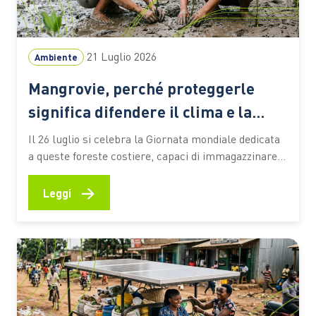
21 Luglio 2026
Ambiente
Mangrovie, perché proteggerle
significa difendere il clima e la
biodiversità
Il 26 luglio si celebra la Giornata mondiale dedicata
a queste foreste costiere, capaci di immagazzinare
CO2, attenuare gli effetti degli eventi estremi e
sostenere la vita e le economie di milioni di persone
→
Leggi
Le mangrovie occupano una sottile fascia lungo le
coste tropicali e subtropicali del pianeta, nei
territori…