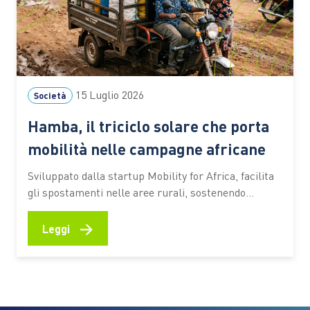
15 Luglio 2026
Società
Hamba, il triciclo solare che porta
mobilità nelle campagne africane
Sviluppato dalla startup Mobility for Africa, facilita
gli spostamenti nelle aree rurali, sostenendo
agricoltura, imprenditoria locale, inclusione
femminile e riduzione delle emissioni In molte aree
→
Leggi
rurali dell’Africa spostarsi rappresenta ancora una
delle principali difficoltà per chi coltiva la terra,
gestisce una piccola attività commerciale o deve
raggiungere scuole e servizi…